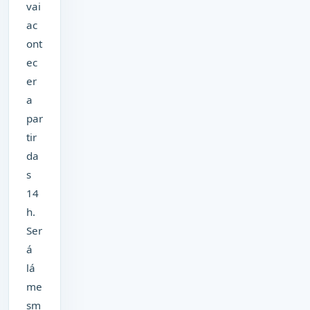
vai
ac
ont
ec
er
a
par
tir
da
s
14
h.
Ser
á
lá
me
sm