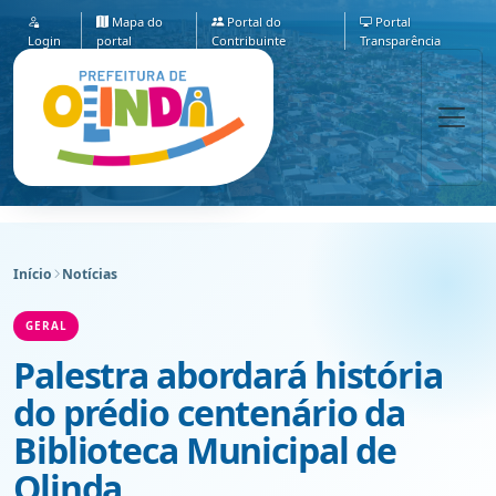
Mapa do
Portal do
Portal
Login
portal
Contribuinte
Transparência
Início
Notícias
GERAL
Palestra abordará história
do prédio centenário da
Biblioteca Municipal de
Olinda