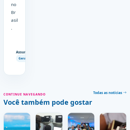
no
Br
asil
.
Assuntos
Copiar
Geral
link
Todas as notícias
CONTINUE NAVEGANDO
Você também pode gostar