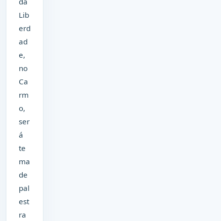
da
Lib
erd
ad
e,
no
Ca
rm
o,
ser
á
te
ma
de
pal
est
ra