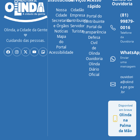
Ouvidoria
rápido
Nossa
Cidadão
(81)
Cidade
Empresa
Portal do
Secretarias
Contribuinte
99879-
Contribuinte
e Órgãos
Servidor
Portal da
0016
Olinda, a Cidade da Gente
Notícias
Turista
Transparência
Telefone
💙
Mapa
Defesa
da
Cuidando das pessoas.
do
Ouvidoria
Civil
Portal
de
WhatsAp
Acessibilidade
Olinda
Enviar
Ouvidoria
uma
Olinda
mensagem
Diário
Oficial
ouvidori
a@olind
a.pe.gov
.br
Disponível
em breve
Olinda
na
Palma
da Mão