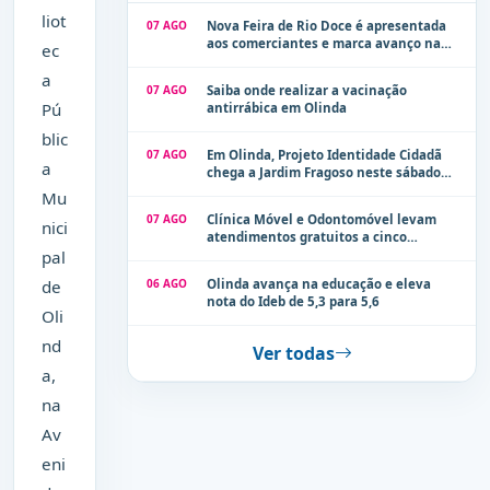
liot
07 AGO
Nova Feira de Rio Doce é apresentada
aos comerciantes e marca avanço na
ec
modernização dos espaços públicos de
a
Olinda
07 AGO
Saiba onde realizar a vacinação
Pú
antirrábica em Olinda
blic
07 AGO
Em Olinda, Projeto Identidade Cidadã
a
chega a Jardim Fragoso neste sábado
(8)
Mu
07 AGO
Clínica Móvel e Odontomóvel levam
nici
atendimentos gratuitos a cinco
pal
localidades de Olinda na próxima
semana
de
06 AGO
Olinda avança na educação e eleva
nota do Ideb de 5,3 para 5,6
Oli
nd
Ver todas
a,
na
Av
eni