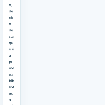
o,
de
ntr
o
de
sta
qu
e é
a
pri
me
ira
bib
liot
ec
a