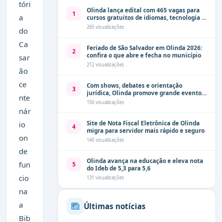
tóri
Olinda lança edital com 465 vagas para
1
a
cursos gratuitos de idiomas, tecnologia e
comunicação
265 visualizações
do
Ca
Feriado de São Salvador em Olinda 2026:
2
confira o que abre e fecha no município
sar
212 visualizações
ão
ce
Com shows, debates e orientação
3
jurídica, Olinda promove grande evento
nte
de combate à violência contra a mulher
150 visualizações
neste sábado (8)
nár
io
Site de Nota Fiscal Eletrônica de Olinda
4
migra para servidor mais rápido e seguro
on
140 visualizações
de
Olinda avança na educação e eleva nota
fun
5
do Ideb de 5,3 para 5,6
cio
131 visualizações
na
a
Últimas notícias
Bib