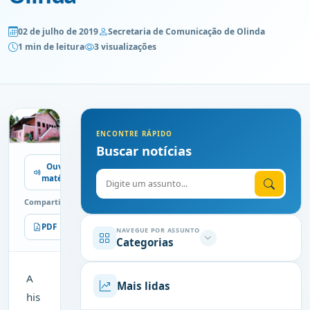
02 de julho de 2019
Secretaria de Comunicação de Olinda
1 min de leitura
3 visualizações
ENCONTRE RÁPIDO
Buscar notícias
Ouvir
Digite o assunto
matéria
Compartilhe
PDF
Imprimir
NAVEGUE POR ASSUNTO
Categorias
A
Mais lidas
his