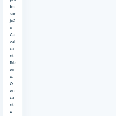
fes
sor
Joã
o
Ca
val
ca
nti
Rib
eir
o.
O
en
co
ntr
o