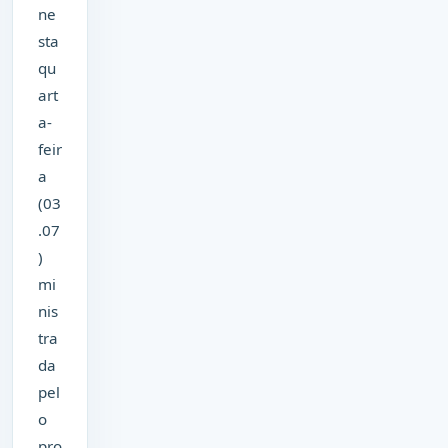
ne
sta
qu
art
a-
feir
a
(03
.07
)
mi
nis
tra
da
pel
o
pro