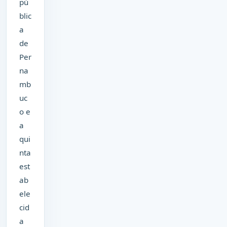
pú
blic
a
de
Per
na
mb
uc
o e
a
qui
nta
est
ab
ele
cid
a