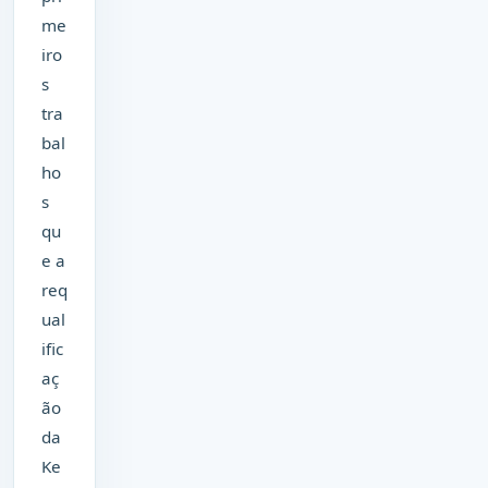
me
iro
s
tra
bal
ho
s
qu
e a
req
ual
ific
aç
ão
da
Ke