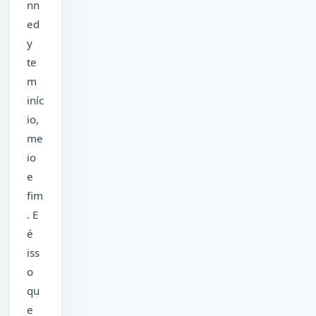
nn
ed
y
te
m
iníc
io,
me
io
e
fim
. E
é
iss
o
qu
e