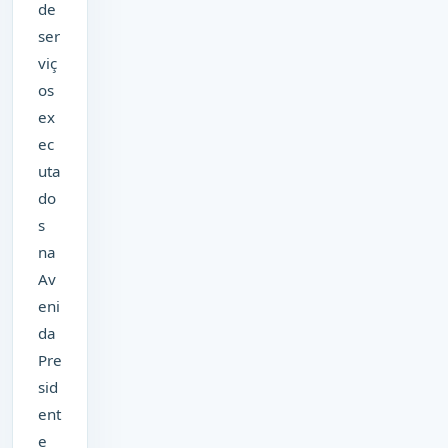
de
ser
viç
os
ex
ec
uta
do
s
na
Av
eni
da
Pre
sid
ent
e