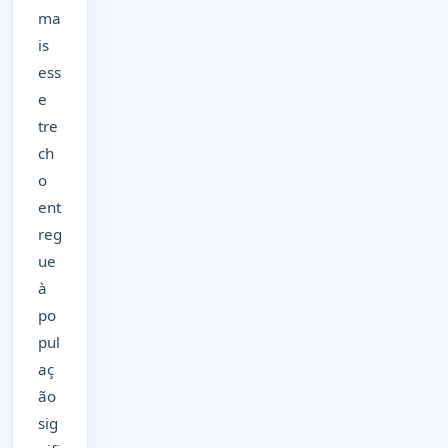
ma
is
ess
e
tre
ch
o
ent
reg
ue
à
po
pul
aç
ão
sig