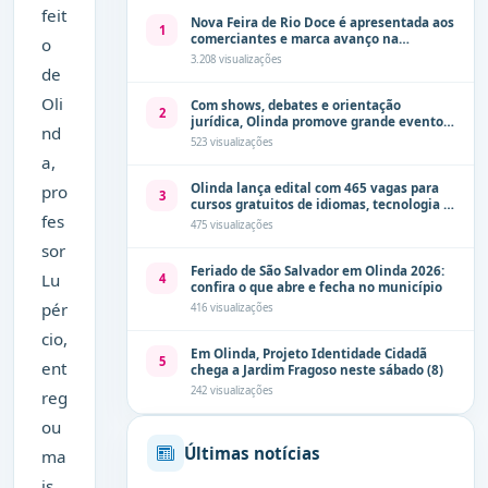
feit
Nova Feira de Rio Doce é apresentada aos
1
comerciantes e marca avanço na
o
modernização dos espaços públicos de
3.208 visualizações
de
Olinda
Oli
Com shows, debates e orientação
2
jurídica, Olinda promove grande evento
nd
de combate à violência contra a mulher
523 visualizações
neste sábado (8)
a,
Olinda lança edital com 465 vagas para
pro
3
cursos gratuitos de idiomas, tecnologia e
fes
comunicação
475 visualizações
sor
Feriado de São Salvador em Olinda 2026:
Lu
4
confira o que abre e fecha no município
pér
416 visualizações
cio,
Em Olinda, Projeto Identidade Cidadã
5
ent
chega a Jardim Fragoso neste sábado (8)
242 visualizações
reg
ou
Últimas notícias
ma
is