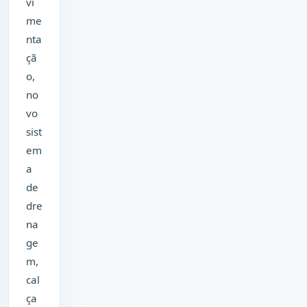
vi
me
nta
çã
o,
no
vo
sist
em
a
de
dre
na
ge
m,
cal
ça