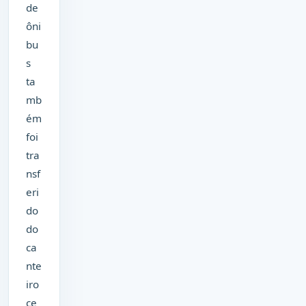
de
ôni
bu
s
ta
mb
ém
foi
tra
nsf
eri
do
do
ca
nte
iro
ce