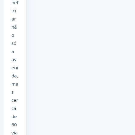
nef
ici
ar
nã
o
só
a
av
eni
da,
ma
s
cer
ca
de
60
via