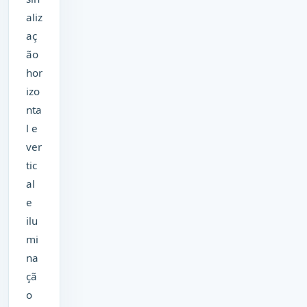
aliz
aç
ão
hor
izo
nta
l e
ver
tic
al
e
ilu
mi
na
çã
o