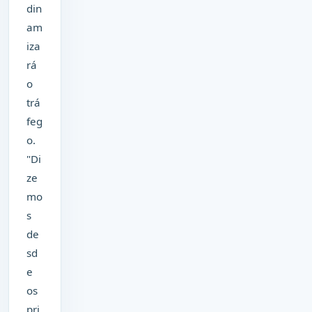
din
am
iza
rá
o
trá
feg
o.
"Di
ze
mo
s
de
sd
e
os
pri