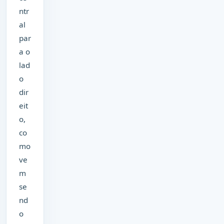
ntr
al
par
a o
lad
o
dir
eit
o,
co
mo
ve
m
se
nd
o