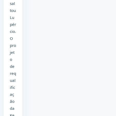
sal
tou
Lu
pér
cio.
O
pro
jet
o
de
req
ual
ific
aç
ão
da
Ke