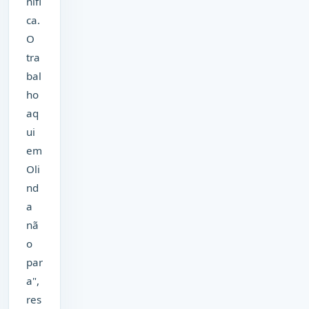
nifi
ca.
O
tra
bal
ho
aq
ui
em
Oli
nd
a
nã
o
par
a",
res