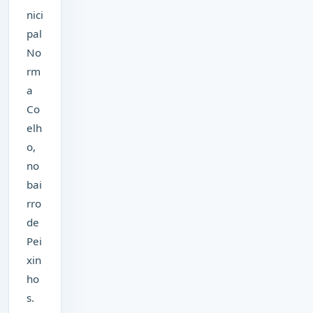
nici
pal
No
rm
a
Co
elh
o,
no
bai
rro
de
Pei
xin
ho
s.