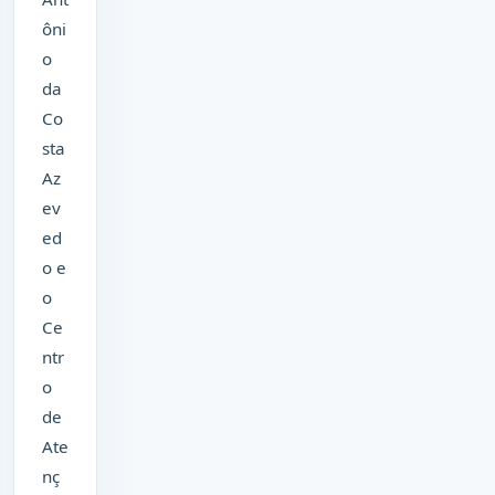
ôni
o
da
Co
sta
Az
ev
ed
o e
o
Ce
ntr
o
de
Ate
nç