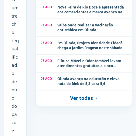
um
07 AGO
Nova Feira de Rio Doce é apresentada
aos comerciantes e marca avanço na
tre
modernização dos espaços públicos de
Olinda
ch
07 AGO
Saiba onde realizar a vacinação
antirrábica em Olinda
o
req
07 AGO
Em Olinda, Projeto Identidade Cidadã
ual
chega a Jardim Fragoso neste sábado
(8)
ific
07 AGO
Clínica Móvel e Odontomóvel levam
ad
atendimentos gratuitos a cinco
localidades de Olinda na próxima
o
semana
06 AGO
Olinda avança na educação e eleva
de
nota do Ideb de 5,3 para 5,6
ntr
o
Ver todas
do
pa
cot
e