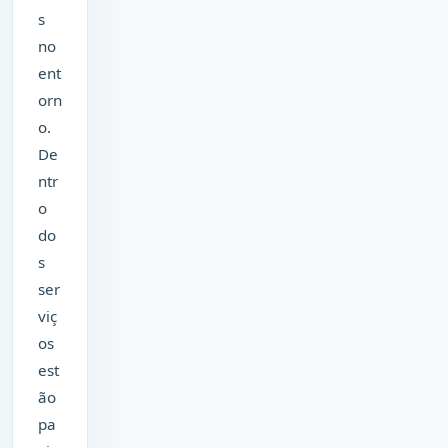
s
no
ent
orn
o.
De
ntr
o
do
s
ser
viç
os
est
ão
pa