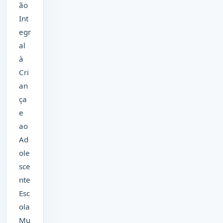
ão
Int
egr
al
à
Cri
an
ça
e
ao
Ad
ole
sce
nte
Esc
ola
Mu