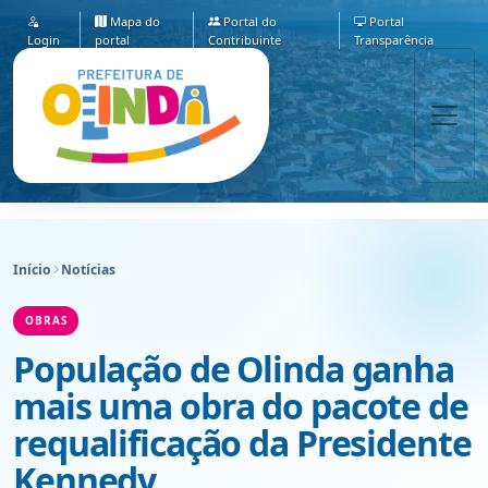
Mapa do
Portal do
Portal
Login
portal
Contribuinte
Transparência
Início
Notícias
OBRAS
População de Olinda ganha
mais uma obra do pacote de
requalificação da Presidente
Kennedy