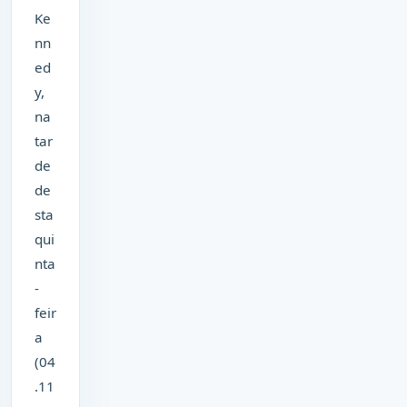
Ke
nn
ed
y,
na
tar
de
de
sta
qui
nta
-
feir
a
(04
.11