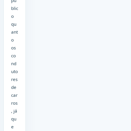
pú
blic
o
qu
ant
o
os
co
nd
uto
res
de
car
ros
, já
qu
e