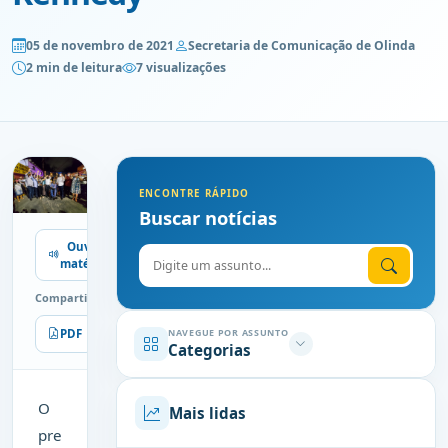
05 de novembro de 2021
Secretaria de Comunicação de Olinda
2 min de leitura
7 visualizações
ENCONTRE RÁPIDO
Buscar notícias
Ouvir
Digite o assunto
matéria
Compartilhe
PDF
Imprimir
NAVEGUE POR ASSUNTO
Categorias
O
Mais lidas
pre