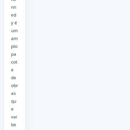
nn
ed
y é
um
am
plo
pa
cot
e
de
obr
as
qu
e
vai
be