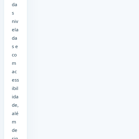
da
s
niv
ela
da
s e
co
m
ac
ess
ibil
ida
de,
alé
m
de
sin