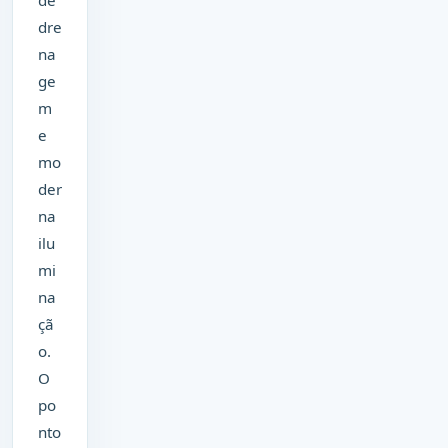
dre
na
ge
m
e
mo
der
na
ilu
mi
na
çã
o.
O
po
nto