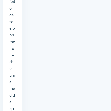
feit
o
de
sd
e o
pri
me
iro
tre
ch
o,
um
a
me
did
a
qu