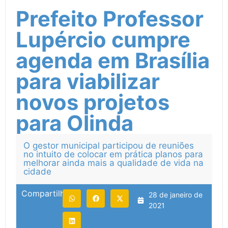
Prefeito Professor
Lupércio cumpre
agenda em Brasília
para viabilizar
novos projetos
para Olinda
O gestor municipal participou de reuniões
no intuito de colocar em prática planos para
melhorar ainda mais a qualidade de vida na
cidade
Compartilhe:
28 de janeiro de
2021