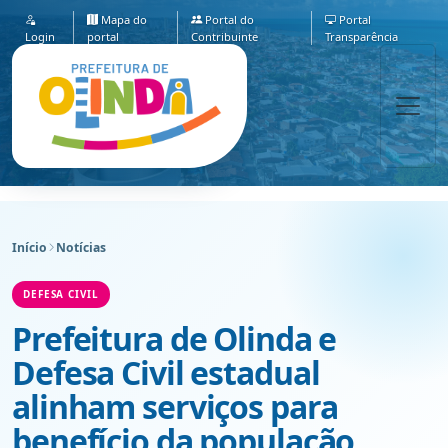
Mapa do
Portal do
Portal
Login
portal
Contribuinte
Transparência
Início
Notícias
DEFESA CIVIL
Prefeitura de Olinda e
Defesa Civil estadual
alinham serviços para
benefício da população