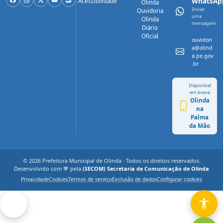
WhatsAp
Acessibilidade
Olinda
Enviar
Ouvidoria
uma
Olinda
mensagem
Diário
Oficial
ouvidori
a@olind
a.pe.gov
.br
Disponível
em breve
Olinda
na
Palma
da Mão
© 2026 Prefeitura Municipal de Olinda · Todos os direitos reservados.
Desenvolvido com 💙 pela
(SECOM) Secretaria de Comunicação de Olinda
Privacidade
Cookies
Termos de serviço
Exclusão de dados
Configurar cookies