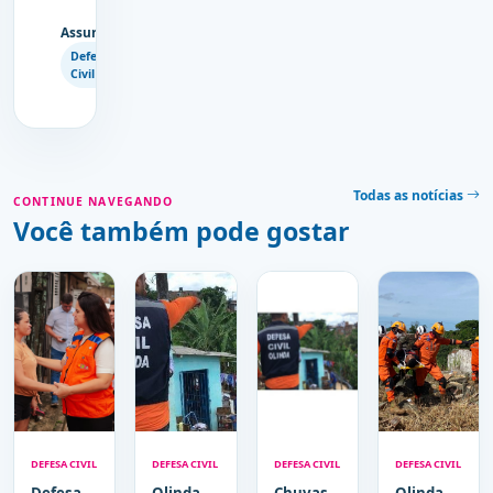
Assuntos
Copiar
Defesa
link
Civil
Todas as notícias
CONTINUE NAVEGANDO
Você também pode gostar
DEFESA CIVIL
DEFESA CIVIL
DEFESA CIVIL
DEFESA CIVIL
Defesa
Olinda
Chuvas
Olinda