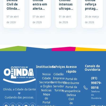
Civil de
entra em
intensas
reforça
Olinda
alerta
ultrapassam
protagonism
age
máximo
120 mm
na
rápido e
e
em 12
prevenção
07 de abril
07 de abril
01 de abril
26 de março
garante
suspende
horas e
e recebe
de 2026
de 2026
de 2026
de 2026
resposta
serviços
mobilizam
simulado
eficiente
não
força-
de
às
essenciais
tarefa
desastre
ocorrências
devido
em
climático
provocadas
às fortes
Olinda
pelas
chuvas
chuvas
nesta
terça-
feira (7)
Canais da
Institucional
Serviços
Acesso
Ouvidoria
rápido
Nossa
Cidadão
(81)
Cidade
Empresa
Portal do
Secretarias
Contribuinte
99879-
Contribuinte
e Órgãos
Servidor
Portal da
0016
Olinda, a Cidade da Gente
Notícias
Turista
Transparência
Telefone
💙
Mapa
Defesa
da
Cuidando das pessoas.
do
Ouvidoria
Civil
Portal
de