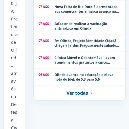
0"]
07 AGO
Nova Feira de Rio Doce é apresentada
A
aos comerciantes e marca avanço na
modernização dos espaços públicos de
Pre
Olinda
07 AGO
Saiba onde realizar a vacinação
feit
antirrábica em Olinda
ura
07 AGO
Em Olinda, Projeto Identidade Cidadã
de
chega a Jardim Fragoso neste sábado
Oli
(8)
nd
07 AGO
Clínica Móvel e Odontomóvel levam
atendimentos gratuitos a cinco
a,
localidades de Olinda na próxima
semana
atr
06 AGO
Olinda avança na educação e eleva
nota do Ideb de 5,3 para 5,6
av
és
Ver todas
da
De
fes
a
Civ