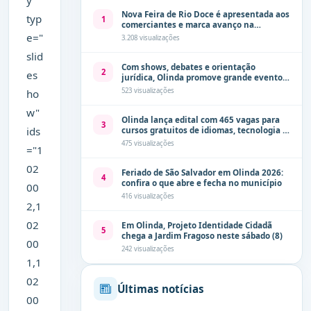
Nova Feira de Rio Doce é apresentada aos
typ
1
comerciantes e marca avanço na
modernização dos espaços públicos de
e="
3.208 visualizações
Olinda
slid
Com shows, debates e orientação
2
es
jurídica, Olinda promove grande evento
de combate à violência contra a mulher
523 visualizações
ho
neste sábado (8)
w"
Olinda lança edital com 465 vagas para
3
ids
cursos gratuitos de idiomas, tecnologia e
comunicação
475 visualizações
="1
02
Feriado de São Salvador em Olinda 2026:
4
confira o que abre e fecha no município
00
416 visualizações
2,1
02
Em Olinda, Projeto Identidade Cidadã
5
chega a Jardim Fragoso neste sábado (8)
00
242 visualizações
1,1
02
Últimas notícias
00