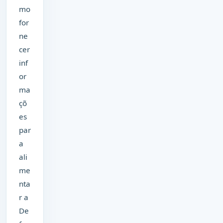
mo
for
ne
cer
inf
or
ma
çõ
es
par
a
ali
me
nta
r a
De