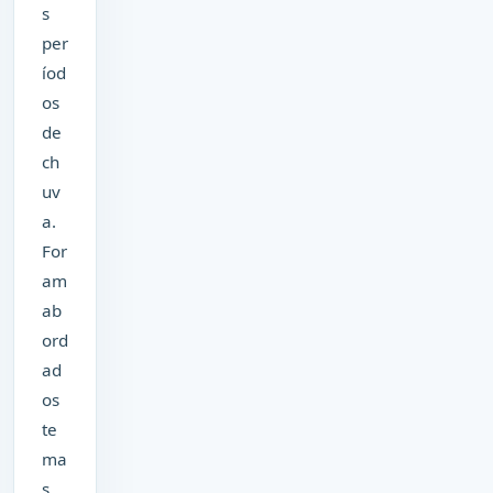
s
per
íod
os
de
ch
uv
a.
For
am
ab
ord
ad
os
te
ma
s