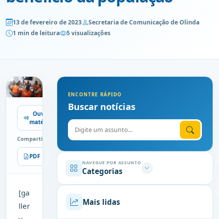
13 de fevereiro de 2023
Secretaria de Comunicação de Olinda
1 min de leitura
5 visualizações
ENCONTRE RÁPIDO
Buscar notícias
Ouvir
matéria
Digite o assunto
Compartilhe
PDF
Imprimir
NAVEGUE POR ASSUNTO
Categorias
[ga
Mais lidas
ller
y