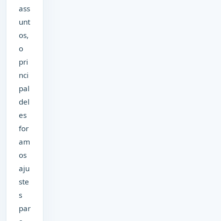
ass
unt
os,
o
pri
nci
pal
del
es
for
am
os
aju
ste
s
par