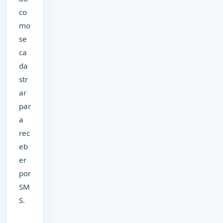
co
mo
se
ca
da
str
ar
par
a
rec
eb
er
por
SM
S.