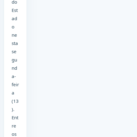
do
Est
ad
o
ne
sta
se
gu
nd
a-
feir
a
(13
).
Ent
re
os