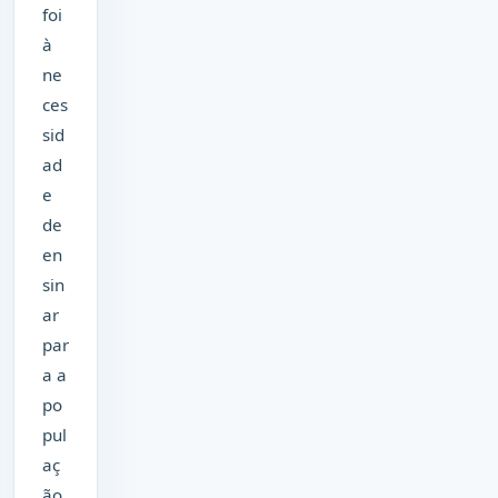
foi
à
ne
ces
sid
ad
e
de
en
sin
ar
par
a a
po
pul
aç
ão