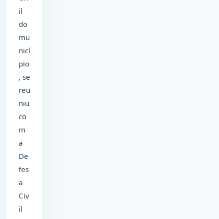
il
do
mu
nicí
pio
, se
reu
niu
co
m
a
De
fes
a
Civ
il