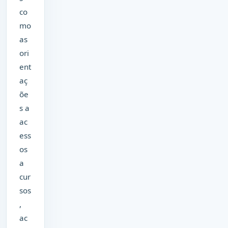
co
mo
as
ori
ent
aç
õe
s a
ac
ess
os
a
cur
sos
,
ac