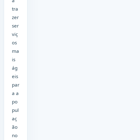
a
tra
zer
ser
viç
os
ma
is
ág
eis
par
a a
po
pul
aç
ão
no