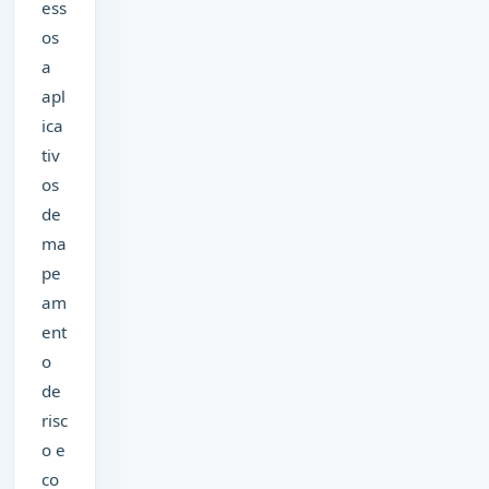
ess
os
a
apl
ica
tiv
os
de
ma
pe
am
ent
o
de
risc
o e
co