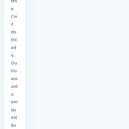
fes
a
Civ
il
do
Est
ad
o.
Ou
tro
ass
unt
o
em
qu
est
ão