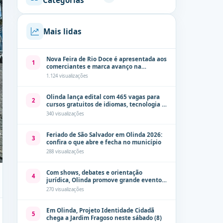
Categorias
Mais lidas
Nova Feira de Rio Doce é apresentada aos
1
comerciantes e marca avanço na
modernização dos espaços públicos de
1.124 visualizações
Olinda
Olinda lança edital com 465 vagas para
2
cursos gratuitos de idiomas, tecnologia e
comunicação
340 visualizações
Feriado de São Salvador em Olinda 2026:
3
confira o que abre e fecha no município
288 visualizações
Com shows, debates e orientação
4
jurídica, Olinda promove grande evento
de combate à violência contra a mulher
270 visualizações
neste sábado (8)
Em Olinda, Projeto Identidade Cidadã
5
chega a Jardim Fragoso neste sábado (8)