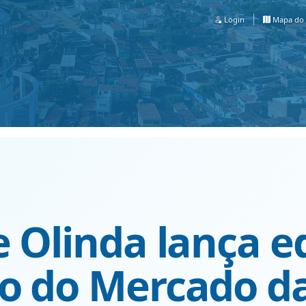
Login
Mapa do 
e Olinda lança ed
ro do Mercado d