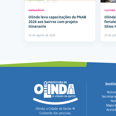
PATRIMÔNIO
CULTURA
Olinda leva capacitações da PNAB
Olinda
2026 aos bairros com projeto
fortal
itinerante
Sítios 
03 de agosto de 2026
29 de ju
Instit
Nossa
Secretari
Not
Mapa d
Olinda, a Cidade da Gente 💙
Acessi
Cuidando das pessoas.