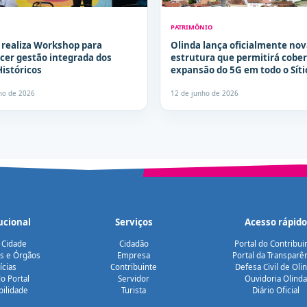
PATRIMÔNIO
 realiza Workshop para
Olinda lança oficialmente nov
ecer gestão integrada dos
estrutura que permitirá cober
Históricos
expansão do 5G em todo o Síti
Histórico
lho de 2026
12 de junho de 2026
ucional
Serviços
Acesso rápido
 Cidade
Cidadão
Portal do Contribui
as e Órgãos
Empresa
Portal da Transparê
ícias
Contribuinte
Defesa Civil de Oli
o Portal
Servidor
Ouvidoria Olinda
bilidade
Turista
Diário Oficial