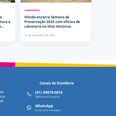
PATRIMÔNIO
a
Olinda encerra Semana de
tura e
Preservação 2025 com oficina de
o
calcetaria no Sítio Histórico
15 de dezembro de 2025
Canais da Ouvidoria
nte
(81) 99879-0016
ncia
Telefone da Ouvidoria
nda
WhatsApp
Enviar uma mensagem