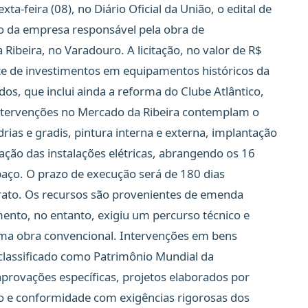
xta-feira (08), no Diário Oficial da União, o edital de
o da empresa responsável pela obra de
Ribeira, no Varadouro. A licitação, no valor de R$
te de investimentos em equipamentos históricos da
os, que inclui ainda a reforma do Clube Atlântico,
ntervenções no Mercado da Ribeira contemplam o
rias e gradis, pintura interna e externa, implantação
cação das instalações elétricas, abrangendo os 16
spaço. O prazo de execução será de 180 dias
trato. Os recursos são provenientes de emenda
mento, no entanto, exigiu um percurso técnico e
uma obra convencional. Intervenções em bens
 classificado como Patrimônio Mundial da
ovações específicas, projetos elaborados por
ro e conformidade com exigências rigorosas dos