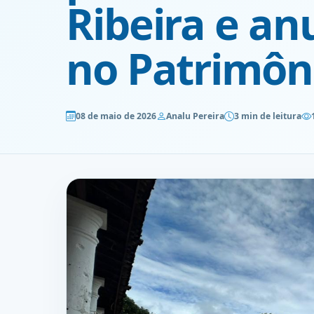
Ribeira e an
no Patrimôni
08 de maio de 2026
Analu Pereira
3 min de leitura