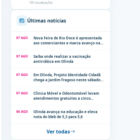
193 visualizações
Últimas notícias
07 AGO
Nova Feira de Rio Doce é apresentada
aos comerciantes e marca avanço na
modernização dos espaços públicos de
Olinda
07 AGO
Saiba onde realizar a vacinação
antirrábica em Olinda
07 AGO
Em Olinda, Projeto Identidade Cidadã
chega a Jardim Fragoso neste sábado
(8)
07 AGO
Clínica Móvel e Odontomóvel levam
atendimentos gratuitos a cinco
localidades de Olinda na próxima
semana
06 AGO
Olinda avança na educação e eleva
nota do Ideb de 5,3 para 5,6
Ver todas