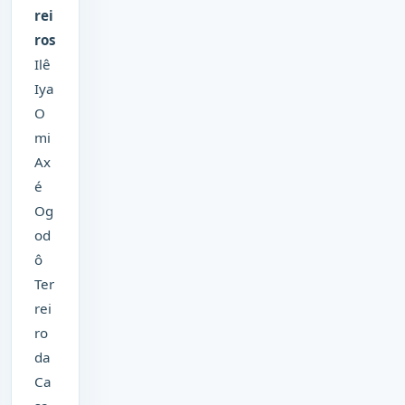
rei
ros
Ilê
Iya
O
mi
Ax
é
Og
od
ô
Ter
rei
ro
da
Ca