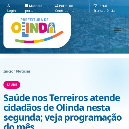
Mapa do
Portal do
Portal
Login
portal
Contribuinte
Transparência
Início
Notícias
SAÚDE
Saúde nos Terreiros atende
cidadãos de Olinda nesta
segunda; veja programação
do mês