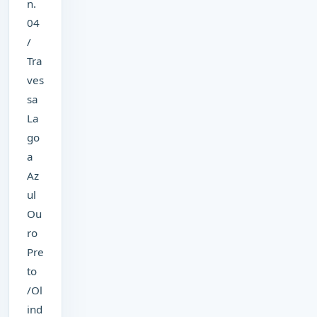
n.
04
/
Tra
ves
sa
La
go
a
Az
ul
Ou
ro
Pre
to
/Ol
ind