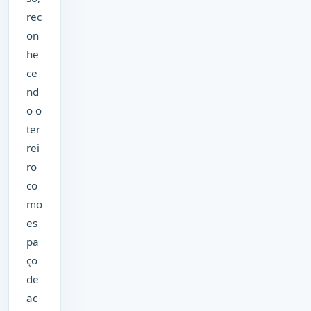
rec
on
he
ce
nd
o o
ter
rei
ro
co
mo
es
pa
ço
de
ac