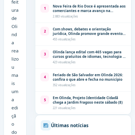
feit
Nova Feira de Rio Doce é apresentada aos
1
ura
comerciantes e marca avanço na
modernização dos espaços públicos de
2.883 visualizações
de
Olinda
Oli
Com shows, debates e orientação
2
jurídica, Olinda promove grande evento
nd
de combate à violência contra a mulher
455 visualizações
a
neste sábado (8)
rea
Olinda lança edital com 465 vagas para
3
cursos gratuitos de idiomas, tecnologia e
lizo
comunicação
423 visualizações
u
ma
Feriado de São Salvador em Olinda 2026:
4
confira o que abre e fecha no município
is
352 visualizações
um
Em Olinda, Projeto Identidade Cidadã
a
5
chega a Jardim Fragoso neste sábado (8)
edi
221 visualizações
çã
o
Últimas notícias
do