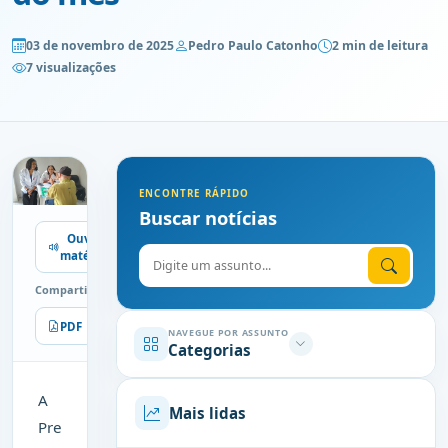
03 de novembro de 2025
Pedro Paulo Catonho
2 min de leitura
7 visualizações
ENCONTRE RÁPIDO
Buscar notícias
Ouvir
Digite o assunto
matéria
Compartilhe
PDF
Imprimir
NAVEGUE POR ASSUNTO
Categorias
A
Mais lidas
Pre