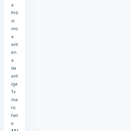
a
Pró
xi
mo
a
ant
en
a
da
ant
iga
Tv
ma
nc
het
e