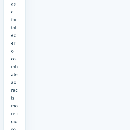
as
e
for
tal
ec
er
o
co
mb
ate
ao
rac
is
mo
reli
gio
so,