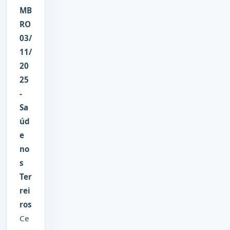
MB
RO
03/
11/
20
25
-
Sa
úd
e
no
s
Ter
rei
ros
Ce