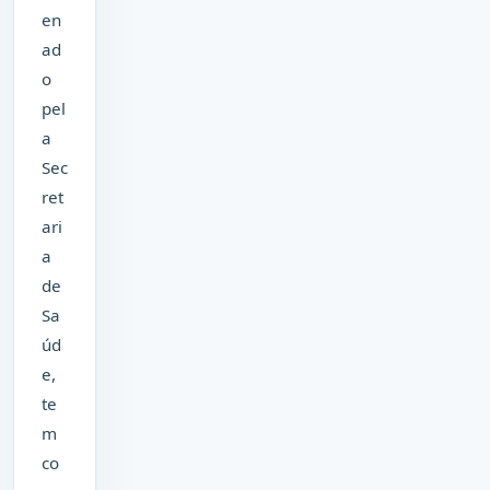
en
ad
o
pel
a
Sec
ret
ari
a
de
Sa
úd
e,
te
m
co