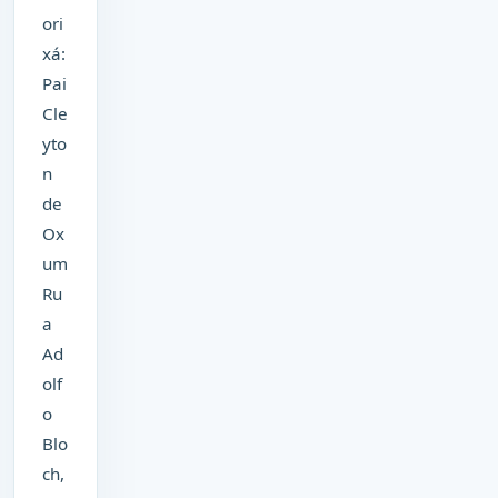
ori
xá:
Pai
Cle
yto
n
de
Ox
um
Ru
a
Ad
olf
o
Blo
ch,