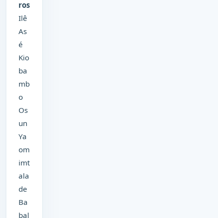
ros
Ilê
As
é
Kio
ba
mb
o
Os
un
Ya
om
imt
ala
de
Ba
bal