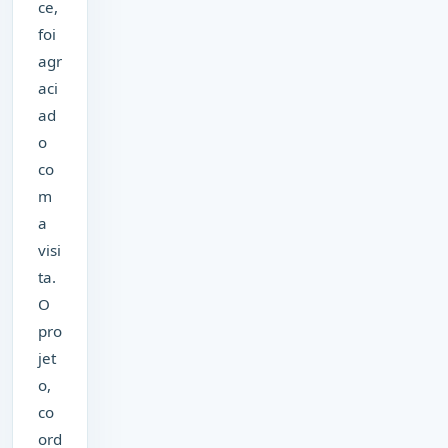
ce,
foi
agr
aci
ad
o
co
m
a
visi
ta.
O
pro
jet
o,
co
ord