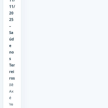
11/
11/
20
25
–
Sa
úd
e
no
s
Ter
rei
ros
Ilê
Ax
é
Ye