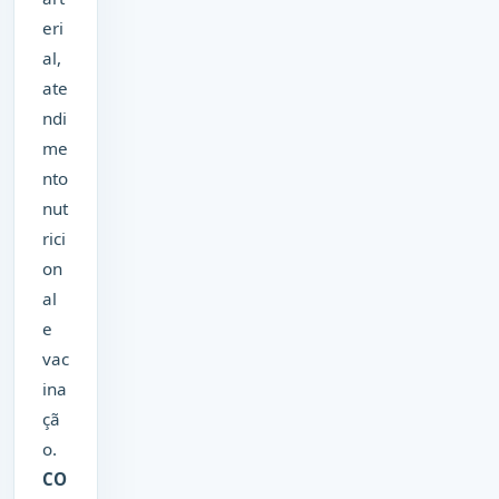
eri
al,
ate
ndi
me
nto
nut
rici
on
al
e
vac
ina
çã
o.
CO