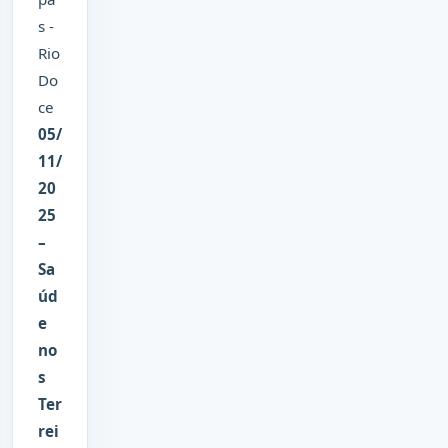
s -
Rio
Do
ce
05/
11/
20
25
–
Sa
úd
e
no
s
Ter
rei