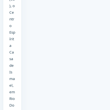
), o
Ce
ntr
o
Esp
írit
a
Ca
sa
de
Is
ma
el,
em
Rio
Do