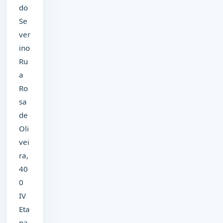
do
Se
ver
ino
Ru
a
Ro
sa
de
Oli
vei
ra,
40
0
IV
Eta
pa