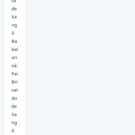
sa
de
Xa
ng
ô
Ba
bal
ori
xá:
Pai
Bri
val
do
de
Xa
ng
ô