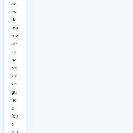
ad
es
de
ma
triz
afri
ca
na.
Ne
sta
se
gu
nd
a-
feir
a
(03