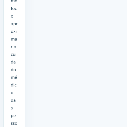
mo
foc
o
apr
oxi
ma
r o
cui
da
do
mé
dic
o
da
s
pe
sso