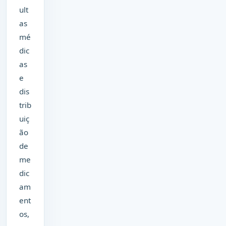
ult
as
mé
dic
as
e
dis
trib
uiç
ão
de
me
dic
am
ent
os,