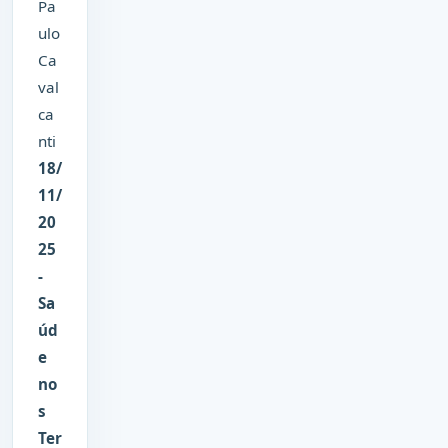
Pa
ulo
Ca
val
ca
nti
18/
11/
20
25
-
Sa
úd
e
no
s
Ter