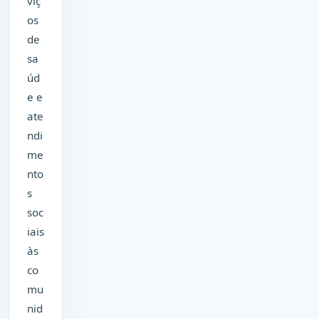
viç
os
de
sa
úd
e e
ate
ndi
me
nto
s
soc
iais
às
co
mu
nid