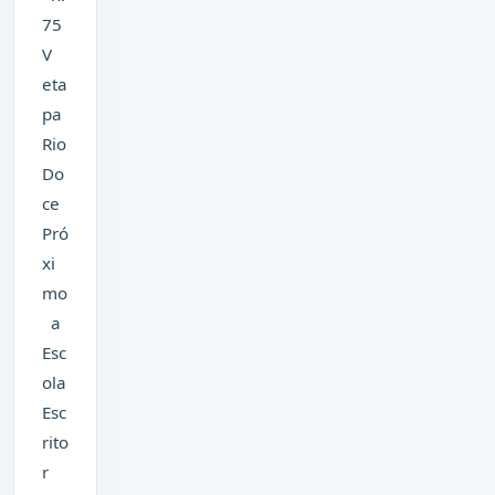
75
V
eta
pa
Rio
Do
ce
Pró
xi
mo
a
Esc
ola
Esc
rito
r