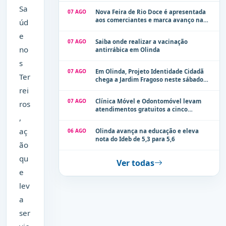
Sa
07 AGO
Nova Feira de Rio Doce é apresentada
aos comerciantes e marca avanço na
úd
modernização dos espaços públicos de
e
Olinda
07 AGO
Saiba onde realizar a vacinação
no
antirrábica em Olinda
s
07 AGO
Em Olinda, Projeto Identidade Cidadã
Ter
chega a Jardim Fragoso neste sábado
(8)
rei
07 AGO
Clínica Móvel e Odontomóvel levam
ros
atendimentos gratuitos a cinco
,
localidades de Olinda na próxima
semana
aç
06 AGO
Olinda avança na educação e eleva
nota do Ideb de 5,3 para 5,6
ão
qu
Ver todas
e
lev
a
ser