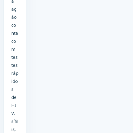
a
aç
ão
co
nta
co
m
tes
tes
ráp
ido
s
de
HI
V,
sífil
is,