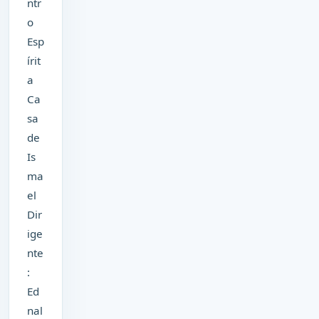
ntr
o
Esp
írit
a
Ca
sa
de
Is
ma
el
Dir
ige
nte
:
Ed
nal