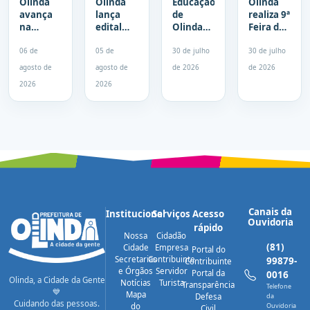
Olinda
Olinda
Educação
Olinda
avança
lança
de
realiza 9ª
na
edital
Olinda
Feira das
educação
com 465
participa
Empreendedo
e eleva
vagas
de
Negras
06 de
05 de
30 de julho
30 de julho
nota do
para
Seminário
da
agosto de
agosto de
de 2026
de 2026
Ideb de
cursos
Nacional
Educação
2026
2026
5,3 para
gratuitos
pela
nesta
5,6
de
Alfabetização
sexta
idiomas,
no Ceará
(31)
tecnologia
e
comunicação
Canais da
Institucional
Serviços
Acesso
Ouvidoria
rápido
Nossa
Cidadão
(81)
Cidade
Empresa
Portal do
Secretarias
Contribuinte
99879-
Contribuinte
e Órgãos
Servidor
Portal da
0016
Olinda, a Cidade da Gente
Notícias
Turista
Transparência
Telefone
💙
Mapa
Defesa
da
Cuidando das pessoas.
do
Ouvidoria
Civil