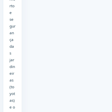
rto
e
se
gur
an
ça
da
s
jar
din
eir
as
(to
yot
as)
e o