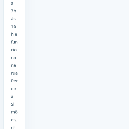
s
7h
às
16
h e
fun
cio
na
na
rua
Per
eir
a
Si
mõ
es,
n°