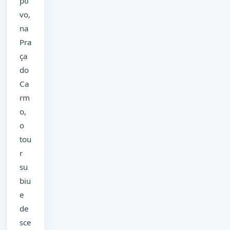
pti
vo,
na
Pra
ça
do
Ca
rm
o,
o
tou
r
su
biu
e
de
sce