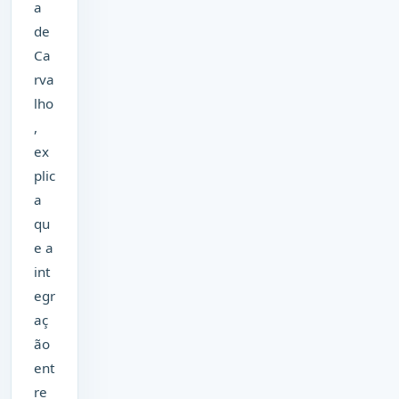
a
de
Ca
rva
lho
,
ex
plic
a
qu
e a
int
egr
aç
ão
ent
re