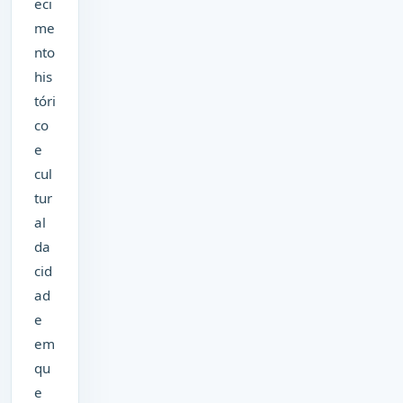
eci
me
nto
his
tóri
co
e
cul
tur
al
da
cid
ad
e
em
qu
e