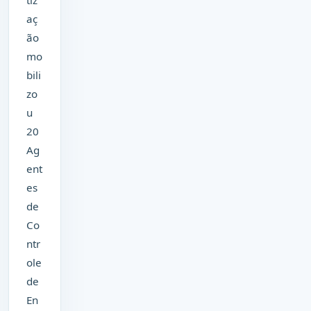
tiz
aç
ão
mo
bili
zo
u
20
Ag
ent
es
de
Co
ntr
ole
de
En