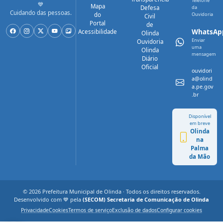
Telefone
💙
Mapa
Defesa
da
Cuidando das pessoas.
do
Ouvidoria
Civil
Portal
de
WhatsAp
Acessibilidade
Olinda
Enviar
Ouvidoria
uma
Olinda
mensagem
Diário
Oficial
ouvidori
a@olind
a.pe.gov
.br
Disponível
em breve
Olinda
na
Palma
da Mão
© 2026 Prefeitura Municipal de Olinda · Todos os direitos reservados.
Desenvolvido com 💙 pela
(SECOM) Secretaria de Comunicação de Olinda
Privacidade
Cookies
Termos de serviço
Exclusão de dados
Configurar cookies