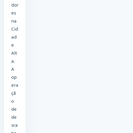
dor
es
na
Cid
ad
e
Alt
a.
A
op
era
çã
o
de
de
sra