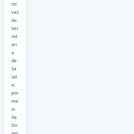
nti
vas
da
Sec
ret
ari
a
de
Sa
úd
e,
por
me
io
da
Dir
eto