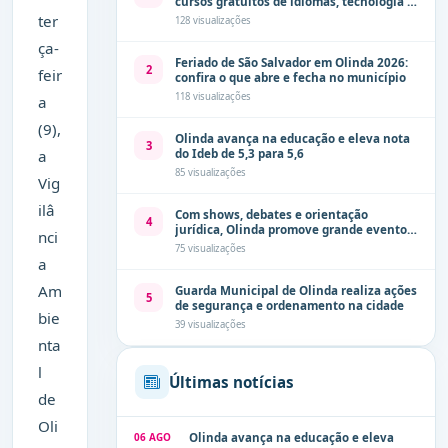
cursos gratuitos de idiomas, tecnologia e
comunicação
ter
128 visualizações
ça-
Feriado de São Salvador em Olinda 2026:
2
feir
confira o que abre e fecha no município
118 visualizações
a
(9),
Olinda avança na educação e eleva nota
3
do Ideb de 5,3 para 5,6
a
85 visualizações
Vig
ilâ
Com shows, debates e orientação
4
jurídica, Olinda promove grande evento
nci
de combate à violência contra a mulher
75 visualizações
neste sábado (8)
a
Am
Guarda Municipal de Olinda realiza ações
5
de segurança e ordenamento na cidade
bie
39 visualizações
nta
l
Últimas notícias
de
Oli
06 AGO
Olinda avança na educação e eleva