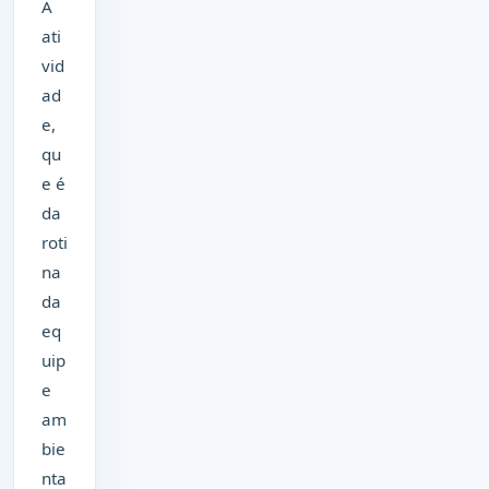
A
ati
vid
ad
e,
qu
e é
da
roti
na
da
eq
uip
e
am
bie
nta