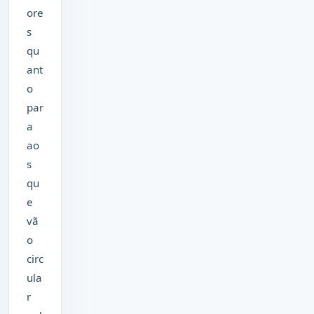
ore
s
qu
ant
o
par
a
ao
s
qu
e
vã
o
circ
ula
r