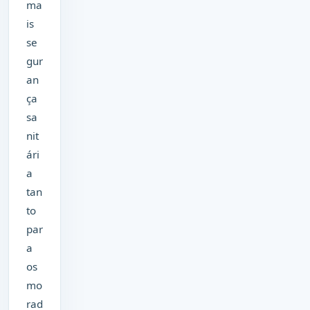
ma
is
se
gur
an
ça
sa
nit
ári
a
tan
to
par
a
os
mo
rad