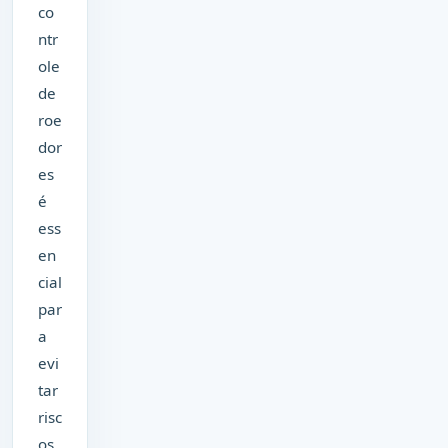
co
ntr
ole
de
roe
dor
es
é
ess
en
cial
par
a
evi
tar
risc
os