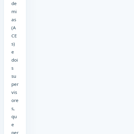
de
mi
as
(A
CE
s)
e
doi
s
su
per
vis
ore
s,
qu
e
per