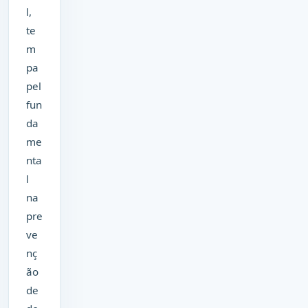
l,
te
m
pa
pel
fun
da
me
nta
l
na
pre
ve
nç
ão
de