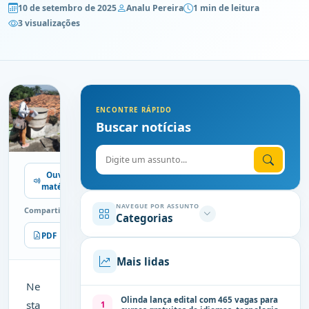
10 de setembro de 2025
Analu Pereira
1 min de leitura
3 visualizações
ENCONTRE RÁPIDO
Buscar notícias
Digite o assunto
Ouvir
matéria
NAVEGUE POR ASSUNTO
Compartilhe
Categorias
PDF
Imprimir
Mais lidas
Ne
Olinda lança edital com 465 vagas para
sta
1