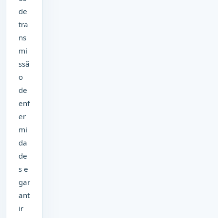
de
tra
ns
mi
ssã
o
de
enf
er
mi
da
de
s e
gar
ant
ir