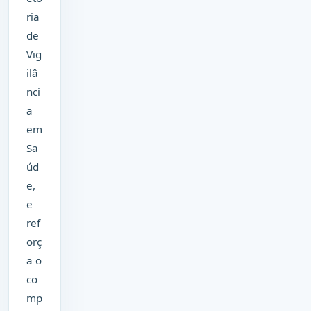
ria
de
Vig
ilâ
nci
a
em
Sa
úd
e,
e
ref
orç
a o
co
mp