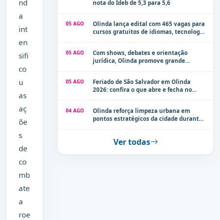
nd
nota do Ideb de 5,3 para 5,6
a
05 AGO
Olinda lança edital com 465 vagas para
int
cursos gratuitos de idiomas, tecnologia
e comunicação
en
05 AGO
Com shows, debates e orientação
sifi
jurídica, Olinda promove grande
co
evento de combate à violência contra a
mulher neste sábado (8)
u
05 AGO
Feriado de São Salvador em Olinda
2026: confira o que abre e fecha no
as
município
aç
04 AGO
Olinda reforça limpeza urbana em
pontos estratégicos da cidade durante
õe
período de chuvas
s
Ver todas
de
co
mb
ate
a
roe