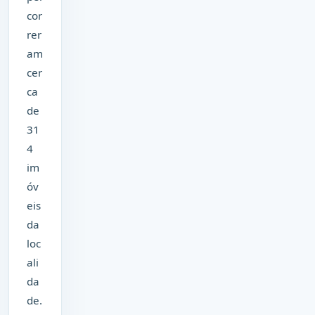
cor
rer
am
cer
ca
de
31
4
im
óv
eis
da
loc
ali
da
de.