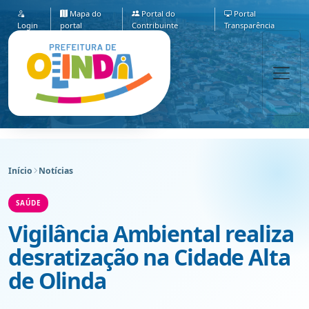
Mapa do
Portal do
Portal
Login
portal
Contribuinte
Transparência
Início
Notícias
SAÚDE
Vigilância Ambiental realiza
desratização na Cidade Alta
de Olinda