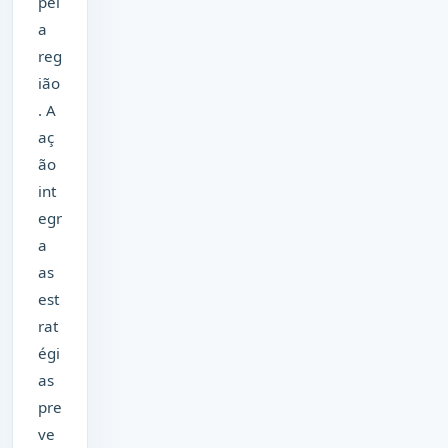
pel
a
reg
ião
. A
aç
ão
int
egr
a
as
est
rat
égi
as
pre
ve