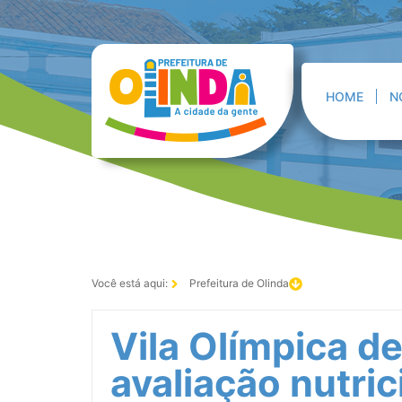
HOME
N
Você está aqui:
Prefeitura de Olinda
Vila Olímpica de
avaliação nutric