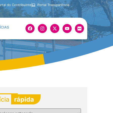
rtal do Contribuinte
Portal Transparência
ÍCIAS
ícia
rápida