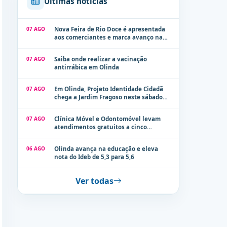
Últimas notícias
07 AGO
Nova Feira de Rio Doce é apresentada
aos comerciantes e marca avanço na
modernização dos espaços públicos de
Olinda
07 AGO
Saiba onde realizar a vacinação
antirrábica em Olinda
07 AGO
Em Olinda, Projeto Identidade Cidadã
chega a Jardim Fragoso neste sábado
(8)
07 AGO
Clínica Móvel e Odontomóvel levam
atendimentos gratuitos a cinco
localidades de Olinda na próxima
semana
06 AGO
Olinda avança na educação e eleva
nota do Ideb de 5,3 para 5,6
Ver todas