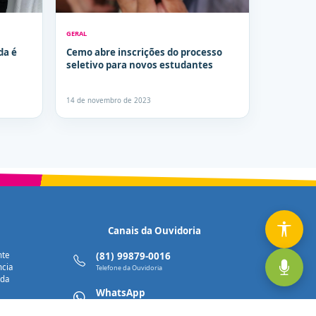
GERAL
da é
Cemo abre inscrições do processo
seletivo para novos estudantes
14 de novembro de 2023
Canais da Ouvidoria
nte
(81) 99879-0016
ncia
Telefone da Ouvidoria
nda
WhatsApp
Enviar uma mensagem