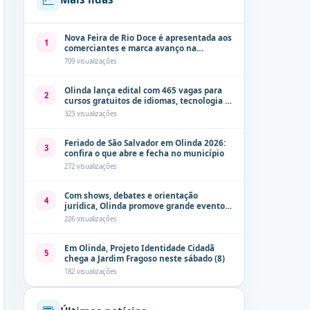
Nova Feira de Rio Doce é apresentada aos
1
comerciantes e marca avanço na
modernização dos espaços públicos de
709 visualizações
Olinda
Olinda lança edital com 465 vagas para
2
cursos gratuitos de idiomas, tecnologia e
comunicação
323 visualizações
Feriado de São Salvador em Olinda 2026:
3
confira o que abre e fecha no município
272 visualizações
Com shows, debates e orientação
4
jurídica, Olinda promove grande evento
de combate à violência contra a mulher
226 visualizações
neste sábado (8)
Em Olinda, Projeto Identidade Cidadã
5
chega a Jardim Fragoso neste sábado (8)
182 visualizações