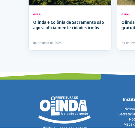
GERAL
GERAL
Olinda e Colônia de Sacramento são
Olinda
agora oficialmente cidades irmãs
gratui
06 de maio de 2024
23 de fe
Instit
Nossa
Secretari
Not
Mapa d
Olinda, a Cidade da Gente 💙
Acessi
Cuidando das pessoas.