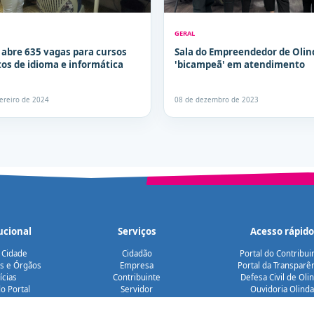
GERAL
 abre 635 vagas para cursos
Sala do Empreendedor de Olin
tos de idioma e informática
'bicampeã' em atendimento
vereiro de 2024
08 de dezembro de 2023
ucional
Serviços
Acesso rápido
 Cidade
Cidadão
Portal do Contribui
as e Órgãos
Empresa
Portal da Transparê
ícias
Contribuinte
Defesa Civil de Oli
o Portal
Servidor
Ouvidoria Olinda
bilidade
Turista
Diário Oficial