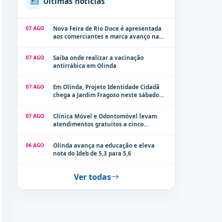
Últimas notícias
07 AGO
Nova Feira de Rio Doce é apresentada
aos comerciantes e marca avanço na
modernização dos espaços públicos de
Olinda
07 AGO
Saiba onde realizar a vacinação
antirrábica em Olinda
07 AGO
Em Olinda, Projeto Identidade Cidadã
chega a Jardim Fragoso neste sábado
(8)
07 AGO
Clínica Móvel e Odontomóvel levam
atendimentos gratuitos a cinco
localidades de Olinda na próxima
semana
06 AGO
Olinda avança na educação e eleva
nota do Ideb de 5,3 para 5,6
Ver todas