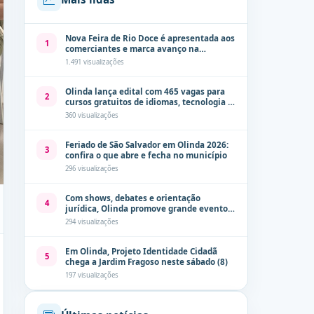
Nova Feira de Rio Doce é apresentada aos
1
comerciantes e marca avanço na
modernização dos espaços públicos de
1.491 visualizações
Olinda
Olinda lança edital com 465 vagas para
2
cursos gratuitos de idiomas, tecnologia e
comunicação
360 visualizações
Feriado de São Salvador em Olinda 2026:
3
confira o que abre e fecha no município
296 visualizações
Com shows, debates e orientação
4
jurídica, Olinda promove grande evento
de combate à violência contra a mulher
294 visualizações
neste sábado (8)
Em Olinda, Projeto Identidade Cidadã
5
chega a Jardim Fragoso neste sábado (8)
197 visualizações