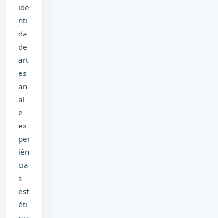
ide
nti
da
de
art
es
an
al
e
ex
per
iên
cia
s
est
éti
cas