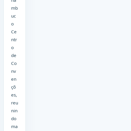
na
mb
uc
o
Ce
ntr
o
de
Co
nv
en
çõ
es,
reu
nin
do
ma