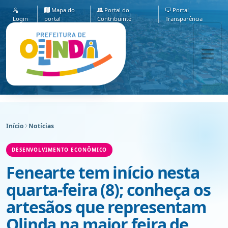
Mapa do
Portal do
Portal
Login
portal
Contribuinte
Transparência
Início
Notícias
DESENVOLVIMENTO ECONÔMICO
Fenearte tem início nesta
quarta-feira (8); conheça os
artesãos que representam
Olinda na maior feira de