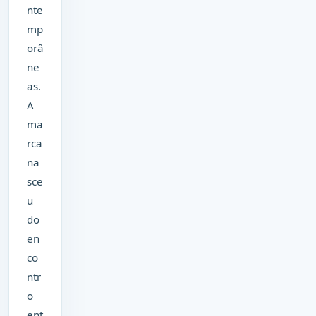
nte
mp
orâ
ne
as.
A
ma
rca
na
sce
u
do
en
co
ntr
o
ent