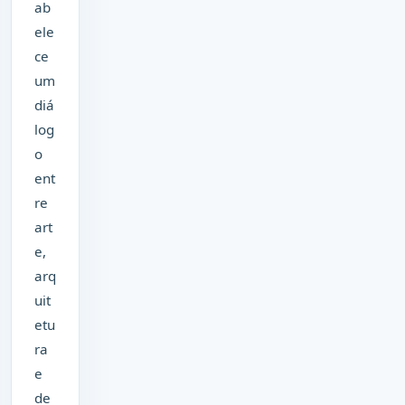
ab
ele
ce
um
diá
log
o
ent
re
art
e,
arq
uit
etu
ra
e
de