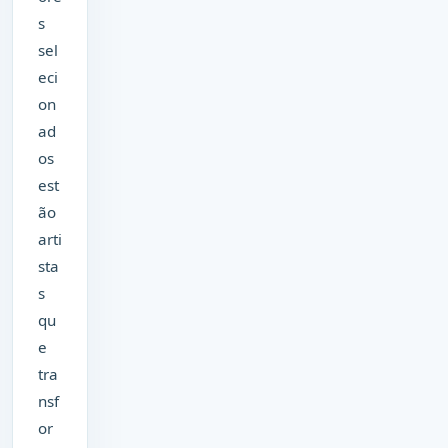
s
sel
eci
on
ad
os
est
ão
arti
sta
s
qu
e
tra
nsf
or