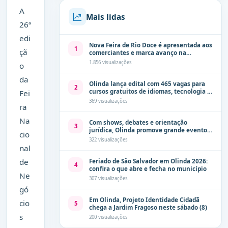
A
Mais lidas
26ª
edi
Nova Feira de Rio Doce é apresentada aos
1
çã
comerciantes e marca avanço na
modernização dos espaços públicos de
1.856 visualizações
o
Olinda
da
Olinda lança edital com 465 vagas para
2
cursos gratuitos de idiomas, tecnologia e
Fei
comunicação
369 visualizações
ra
Na
Com shows, debates e orientação
3
jurídica, Olinda promove grande evento
cio
de combate à violência contra a mulher
322 visualizações
neste sábado (8)
nal
de
Feriado de São Salvador em Olinda 2026:
4
confira o que abre e fecha no município
Ne
307 visualizações
gó
Em Olinda, Projeto Identidade Cidadã
cio
5
chega a Jardim Fragoso neste sábado (8)
s
200 visualizações