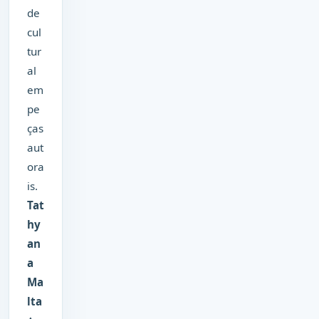
de
cul
tur
al
em
pe
ças
aut
ora
is.
Tat
hy
an
a
Ma
lta