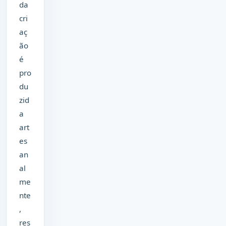
da
cri
aç
ão
é
pro
du
zid
a
art
es
an
al
me
nte
,
res