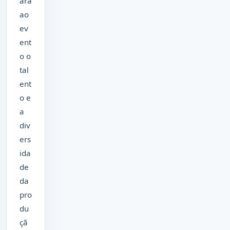
ará
ao
ev
ent
o o
tal
ent
o e
a
div
ers
ida
de
da
pro
du
çã