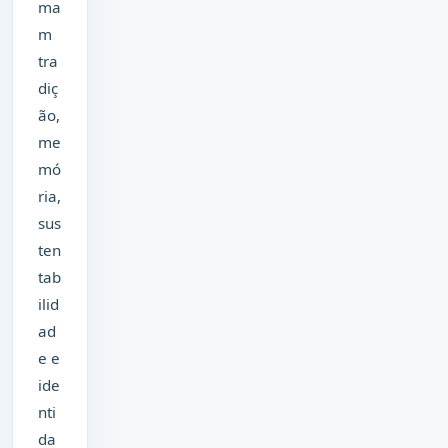
ma
m
tra
diç
ão,
me
mó
ria,
sus
ten
tab
ilid
ad
e e
ide
nti
da