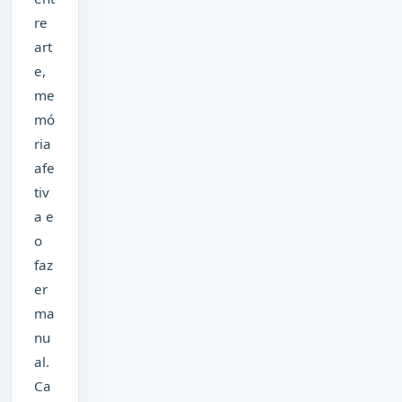
re
art
e,
me
mó
ria
afe
tiv
a e
o
faz
er
ma
nu
al.
Ca