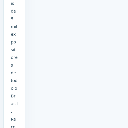
is
de
5
mil
ex
po
sit
ore
s
de
tod
o o
Br
asil
.
Re
co