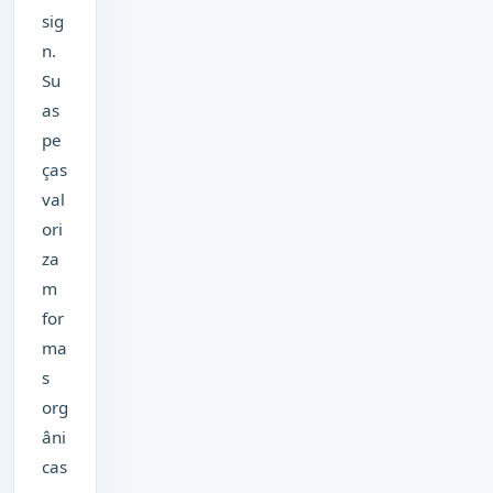
sig
n.
Su
as
pe
ças
val
ori
za
m
for
ma
s
org
âni
cas