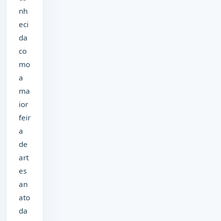
nh
eci
da
co
mo
a
ma
ior
feir
a
de
art
es
an
ato
da