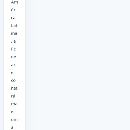
Am
éri
ca
Lat
ina
, a
Fe
ne
art
e
co
nta
rá,
ma
is
um
a