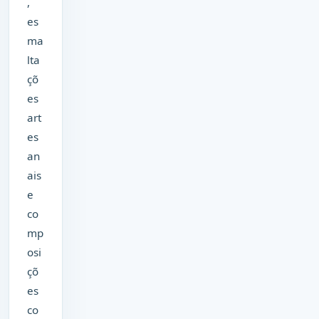
,
es
ma
lta
çõ
es
art
es
an
ais
e
co
mp
osi
çõ
es
co