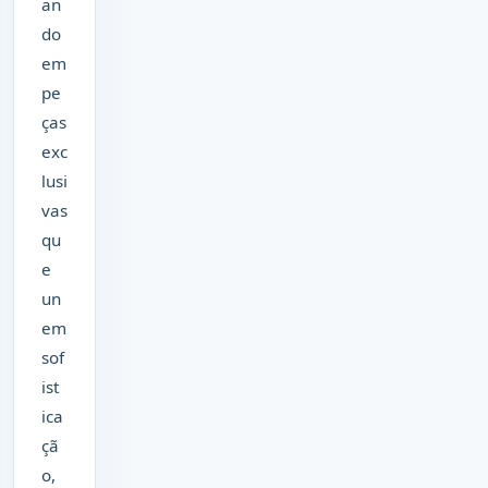
an
do
em
pe
ças
exc
lusi
vas
qu
e
un
em
sof
ist
ica
çã
o,