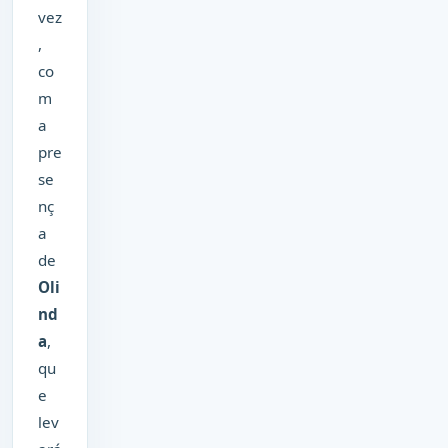
vez
,
co
m
a
pre
se
nç
a
de
Oli
nd
a
,
qu
e
lev