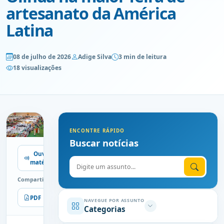
artesanato da América
Latina
08 de julho de 2026
Adige Silva
3 min de leitura
18 visualizações
ENCONTRE RÁPIDO
Buscar notícias
Ouvir
Digite o assunto
matéria
Compartilhe
PDF
Imprimir
NAVEGUE POR ASSUNTO
Categorias