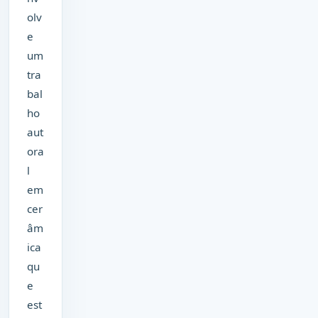
olv
e
um
tra
bal
ho
aut
ora
l
em
cer
âm
ica
qu
e
est