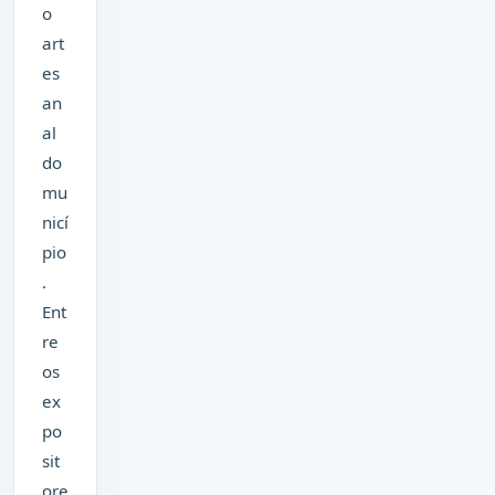
o
art
es
an
al
do
mu
nicí
pio
.
Ent
re
os
ex
po
sit
ore