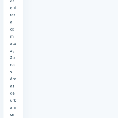
Ar
qui
tet
a
co
m
atu
aç
ão
na
s
áre
as
de
urb
ani
sm