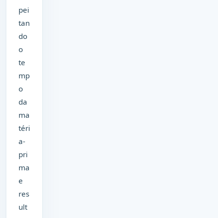
pei
tan
do
o
te
mp
o
da
ma
téri
a-
pri
ma
e
res
ult