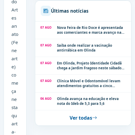
do
Art
Últimas notícias
es
an
07 AGO
Nova Feira de Rio Doce é apresentada
aos comerciantes e marca avanço na
ato
modernização dos espaços públicos de
(Fe
Olinda
07 AGO
Saiba onde realizar a vacinação
ne
antirrábica em Olinda
art
07 AGO
Em Olinda, Projeto Identidade Cidadã
e)
chega a Jardim Fragoso neste sábado
(8)
co
07 AGO
Clínica Móvel e Odontomóvel levam
me
atendimentos gratuitos a cinco
ça
localidades de Olinda na próxima
semana
ne
06 AGO
Olinda avança na educação e eleva
nota do Ideb de 5,3 para 5,6
sta
qu
Ver todas
art
a-