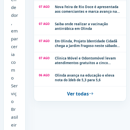
de
07 AGO
Nova Feira de Rio Doce é apresentada
aos comerciantes e marca avanço na
dor
modernização dos espaços públicos de
Olinda
,
07 AGO
Saiba onde realizar a vacinação
antirrábica em Olinda
em
par
07 AGO
Em Olinda, Projeto Identidade Cidadã
cer
chega a Jardim Fragoso neste sábado
(8)
ia
07 AGO
Clínica Móvel e Odontomóvel levam
co
atendimentos gratuitos a cinco
localidades de Olinda na próxima
m
semana
06 AGO
Olinda avança na educação e eleva
o
nota do Ideb de 5,3 para 5,6
Ser
viç
Ver todas
o
Br
asil
eir