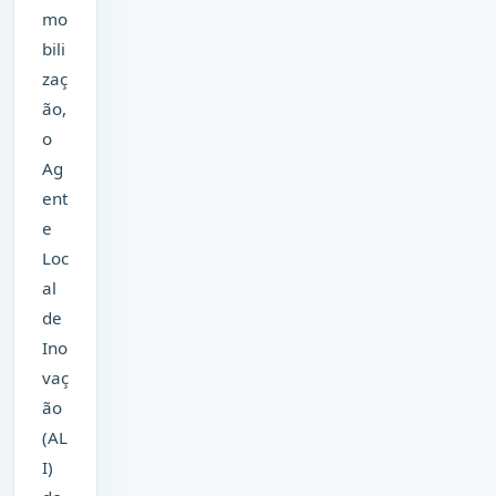
mo
bili
zaç
ão,
o
Ag
ent
e
Loc
al
de
Ino
vaç
ão
(AL
I)