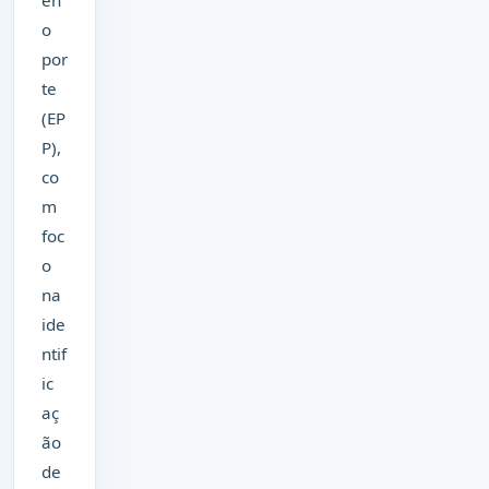
o
por
te
(EP
P),
co
m
foc
o
na
ide
ntif
ic
aç
ão
de