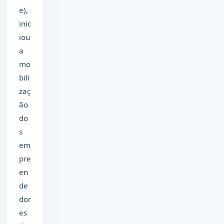
e),
inic
iou
a
mo
bili
zaç
ão
do
s
em
pre
en
de
dor
es