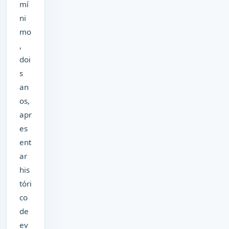
mí
ni
mo
,
doi
s
an
os,
apr
es
ent
ar
his
tóri
co
de
ev