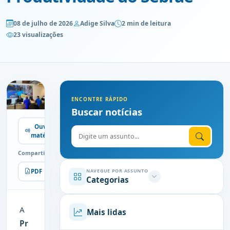
08 de julho de 2026
Adige Silva
2 min de leitura
23 visualizações
ENCONTRE RÁPIDO
Buscar notícias
Ouvir
Digite o assunto
matéria
Compartilhe
PDF
Imprimir
NAVEGUE POR ASSUNTO
Categorias
A
Mais lidas
Pr