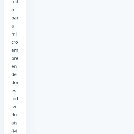
tuit
o
par
a
mi
cro
em
pre
en
de
dor
es
ind
ivi
du
ais
(M