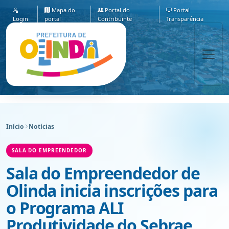
Mapa do
Portal do
Portal
Login
portal
Contribuinte
Transparência
Início
Notícias
SALA DO EMPREENDEDOR
Sala do Empreendedor de
Olinda inicia inscrições para
o Programa ALI
Produtividade do Sebrae