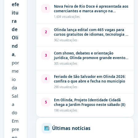
efe
Nova Feira de Rio Doce é apresentada aos
1
comerciantes e marca avanço na
itu
modernização dos espaços públicos de
1.604 visualizações
ra
Olinda
de
Olinda lança edital com 465 vagas para
2
cursos gratuitos de idiomas, tecnologia e
Oli
comunicação
362 visualizações
nd
Com shows, debates e orientação
a
,
3
jurídica, Olinda promove grande evento
por
de combate à violência contra a mulher
305 visualizações
neste sábado (8)
me
Feriado de São Salvador em Olinda 2026:
io
4
confira o que abre e fecha no município
da
298 visualizações
Sal
Em Olinda, Projeto Identidade Cidadã
5
a
chega a Jardim Fragoso neste sábado (8)
198 visualizações
do
Em
Últimas notícias
pre
en