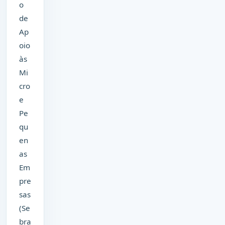
o
de
Ap
oio
às
Mi
cro
e
Pe
qu
en
as
Em
pre
sas
(Se
bra