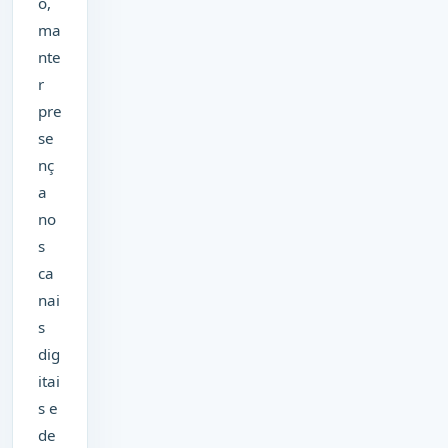
o,
ma
nte
r
pre
se
nç
a
no
s
ca
nai
s
dig
itai
s e
de