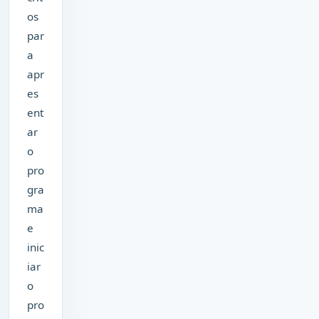
os
par
a
apr
es
ent
ar
o
pro
gra
ma
e
inic
iar
o
pro