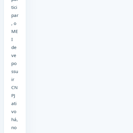
tici
par
, o
ME
I
de
ve
po
ssu
ir
CN
PJ
ati
vo
há,
no