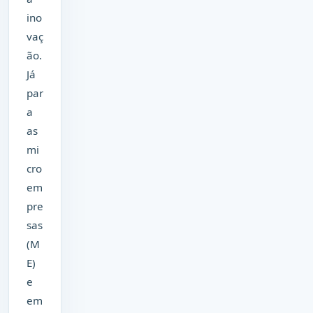
ino
vaç
ão.
Já
par
a
as
mi
cro
em
pre
sas
(M
E)
e
em