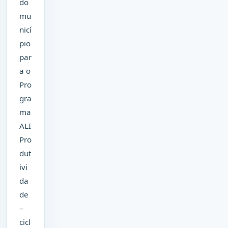
do
mu
nicí
pio
par
a o
Pro
gra
ma
ALI
Pro
dut
ivi
da
de
–
cicl