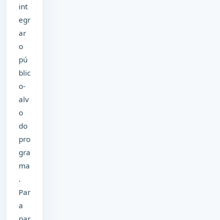
int
egr
ar
o
pú
blic
o-
alv
o
do
pro
gra
ma
.
Par
a
par