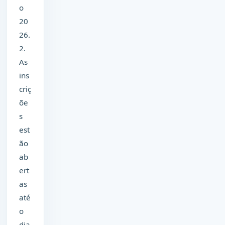
o
20
26.
2.
As
ins
criç
õe
s
est
ão
ab
ert
as
até
o
dia