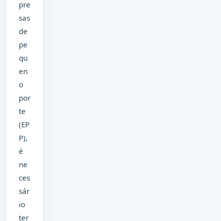
pre
sas
de
pe
qu
en
o
por
te
(EP
P),
é
ne
ces
sár
io
ter