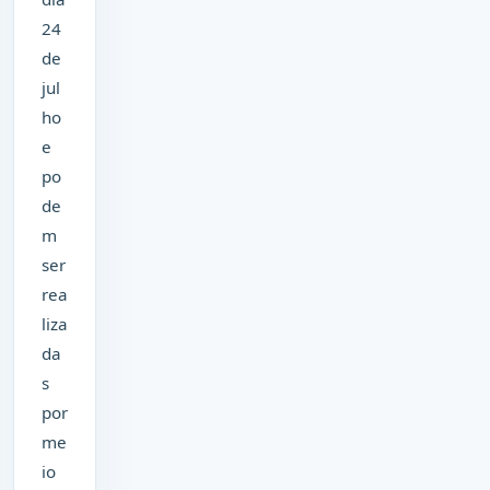
24
de
jul
ho
e
po
de
m
ser
rea
liza
da
s
por
me
io