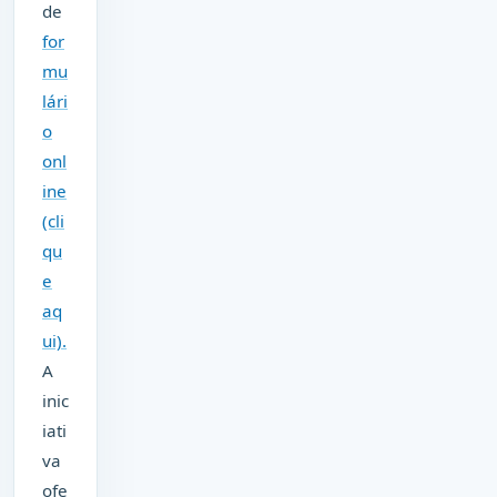
de
for
mu
lári
o
onl
ine
(cli
qu
e
aq
ui).
A
inic
iati
va
ofe