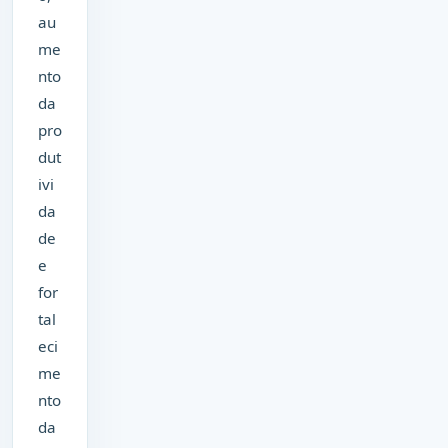
au
me
nto
da
pro
dut
ivi
da
de
e
for
tal
eci
me
nto
da