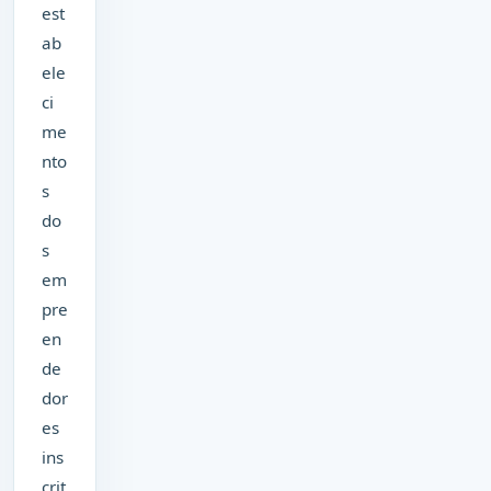
est
ab
ele
ci
me
nto
s
do
s
em
pre
en
de
dor
es
ins
crit