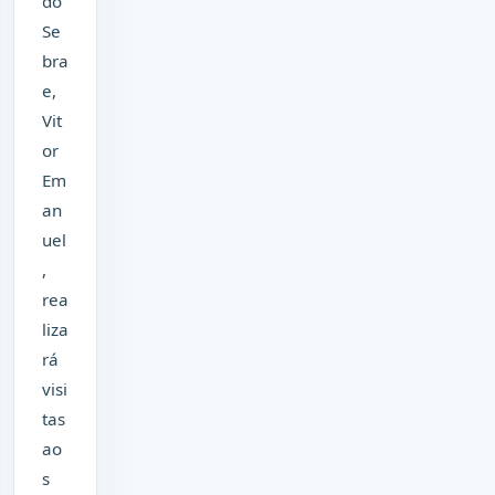
do
Se
bra
e,
Vit
or
Em
an
uel
,
rea
liza
rá
visi
tas
ao
s