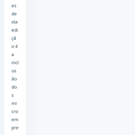
es
de
sta
edi
çã
o é
a
incl
us
ão
do
s
mi
cro
em
pre