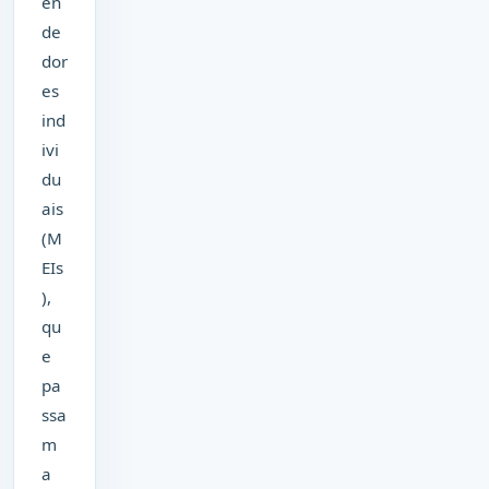
en
de
dor
es
ind
ivi
du
ais
(M
EIs
),
qu
e
pa
ssa
m
a