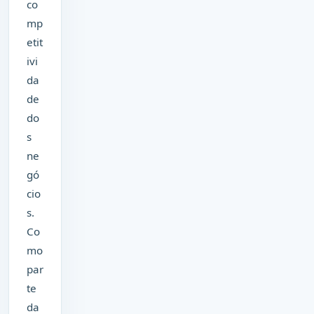
co
mp
etit
ivi
da
de
do
s
ne
gó
cio
s.
Co
mo
par
te
da