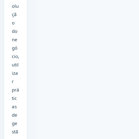
olu
çã
o
do
ne
gó
cio,
util
iza
r
prá
tic
as
de
ge
stã