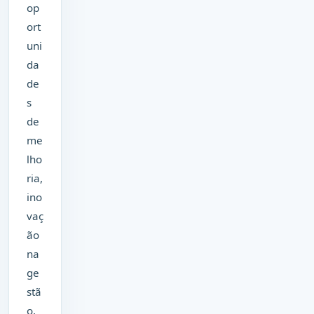
op
ort
uni
da
de
s
de
me
lho
ria,
ino
vaç
ão
na
ge
stã
o,