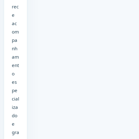
rec
e
ac
om
pa
nh
am
ent
o
es
pe
cial
iza
do
e
gra