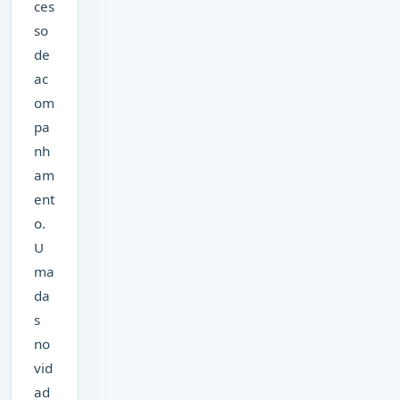
ces
so
de
ac
om
pa
nh
am
ent
o.
U
ma
da
s
no
vid
ad