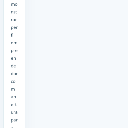
mo
nst
rar
per
fil
em
pre
en
de
dor
co
m
ab
ert
ura
par
a