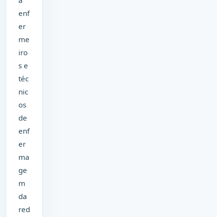
enf
er
me
iro
s e
téc
nic
os
de
enf
er
ma
ge
m
da
red