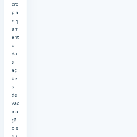
cro
pla
nej
am
ent
o
da
s
aç
õe
s
de
vac
ina
çã
o e
qu