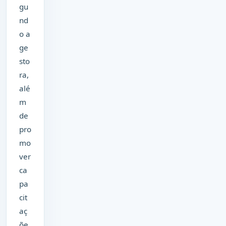
gu
nd
o a
ge
sto
ra,
alé
m
de
pro
mo
ver
ca
pa
cit
aç
õe