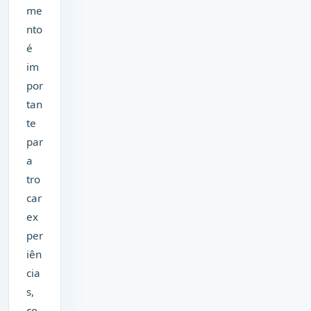
me
nto
é
im
por
tan
te
par
a
tro
car
ex
per
iên
cia
s,
co