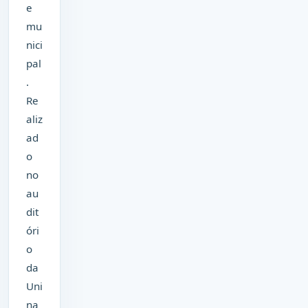
e
mu
nici
pal
.
Re
aliz
ad
o
no
au
dit
óri
o
da
Uni
na