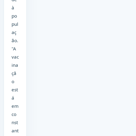
à
po
pul
aç
ão.
"A
vac
ina
çã
o
est
á
em
co
nst
ant