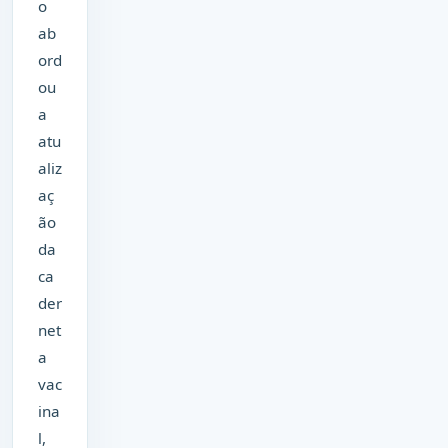
o
ab
ord
ou
a
atu
aliz
aç
ão
da
ca
der
net
a
vac
ina
l,