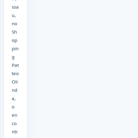
ssa
u,
no
Sh
op
pin
g
Pat
teo
Oli
nd
a,
o
en
co
ntr