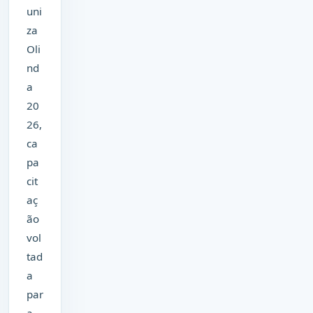
uni
za
Oli
nd
a
20
26,
ca
pa
cit
aç
ão
vol
tad
a
par
a