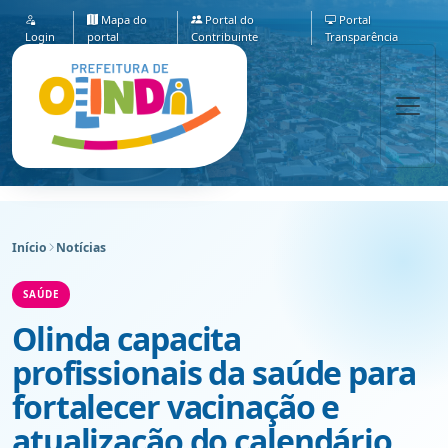
Mapa do
Portal do
Portal
Login
portal
Contribuinte
Transparência
Início
Notícias
SAÚDE
Olinda capacita
profissionais da saúde para
fortalecer vacinação e
atualização do calendário