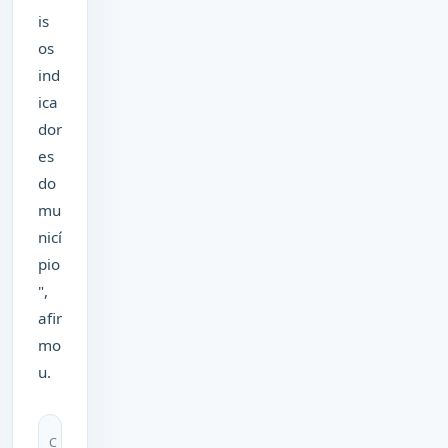
is
os
ind
ica
dor
es
do
mu
nicí
pio
",
afir
mo
u.
C