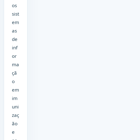
os
sist
em
as
de
inf
or
ma
çã
o
em
im
uni
zaç
ão
e