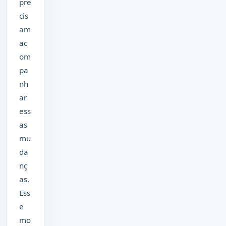
pre
cis
am
ac
om
pa
nh
ar
ess
as
mu
da
nç
as.
Ess
e
mo