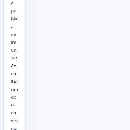
a
pú
blic
a
de
im
uni
zaç
ão,
me
lho
ran
do
ca
da
vez
ma