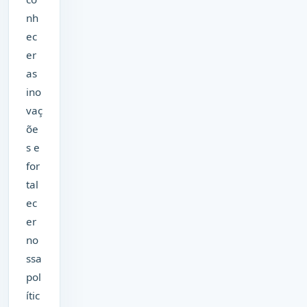
nh
ec
er
as
ino
vaç
õe
s e
for
tal
ec
er
no
ssa
pol
ític