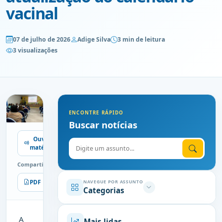
vacinal
07 de julho de 2026
Adige Silva
3 min de leitura
3 visualizações
ENCONTRE RÁPIDO
Buscar notícias
Ouvir
Digite o assunto
matéria
Compartilhe
PDF
Imprimir
NAVEGUE POR ASSUNTO
Categorias
A
Mais lidas