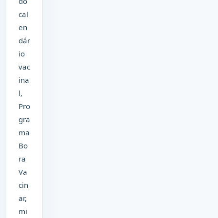
do
cal
en
dár
io
vac
ina
l,
Pro
gra
ma
Bo
ra
Va
cin
ar,
mi