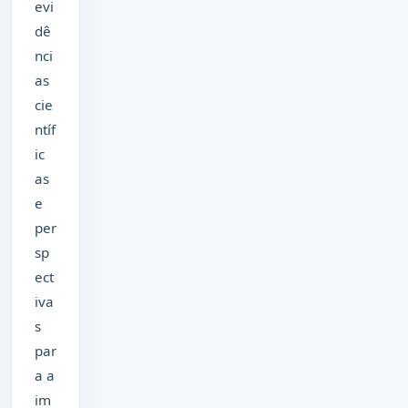
evi
dê
nci
as
cie
ntíf
ic
as
e
per
sp
ect
iva
s
par
a a
im