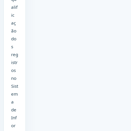
alif
ic
aç
ão
do
s
reg
istr
os
no
Sist
em
a
de
Inf
or