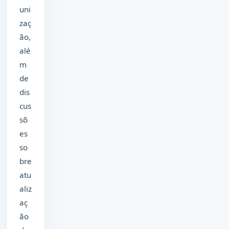
uni
zaç
ão,
alé
m
de
dis
cus
sõ
es
so
bre
atu
aliz
aç
ão