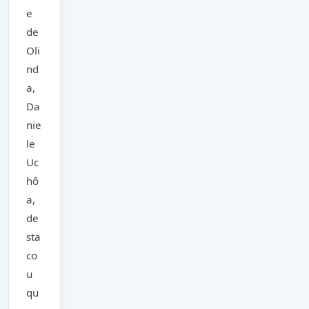
e
de
Oli
nd
a,
Da
nie
le
Uc
hô
a,
de
sta
co
u
qu