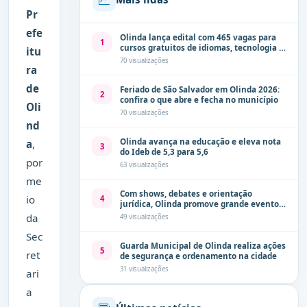
Pr
efe
Olinda lança edital com 465 vagas para
1
cursos gratuitos de idiomas, tecnologia e
itu
comunicação
70 visualizações
ra
de
Feriado de São Salvador em Olinda 2026:
2
confira o que abre e fecha no município
Oli
70 visualizações
nd
Olinda avança na educação e eleva nota
a
,
3
do Ideb de 5,3 para 5,6
por
63 visualizações
me
Com shows, debates e orientação
io
4
jurídica, Olinda promove grande evento
de combate à violência contra a mulher
da
49 visualizações
neste sábado (8)
Sec
Guarda Municipal de Olinda realiza ações
5
ret
de segurança e ordenamento na cidade
31 visualizações
ari
a