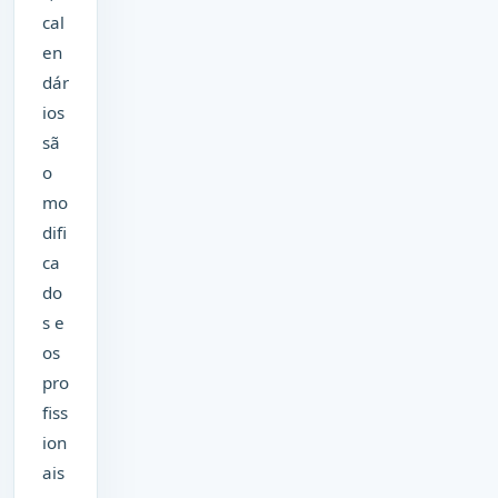
cal
en
dár
ios
sã
o
mo
difi
ca
do
s e
os
pro
fiss
ion
ais