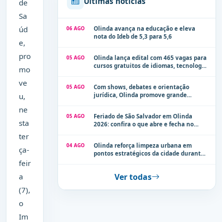
Últimas notícias
de
Sa
úd
06 AGO
Olinda avança na educação e eleva
nota do Ideb de 5,3 para 5,6
e,
pro
05 AGO
Olinda lança edital com 465 vagas para
cursos gratuitos de idiomas, tecnologia
mo
e comunicação
ve
05 AGO
Com shows, debates e orientação
u,
jurídica, Olinda promove grande
evento de combate à violência contra a
ne
mulher neste sábado (8)
05 AGO
Feriado de São Salvador em Olinda
sta
2026: confira o que abre e fecha no
município
ter
04 AGO
Olinda reforça limpeza urbana em
ça-
pontos estratégicos da cidade durante
período de chuvas
feir
a
Ver todas
(7),
o
Im