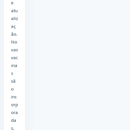
e
atu
aliz
aç
ão.
No
vas
vac
ina
s
sã
o
inc
orp
ora
da
s,