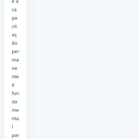
e a
ca
pa
cit
aç
ão
per
ma
ne
nte
é
fun
da
me
nta
l
par