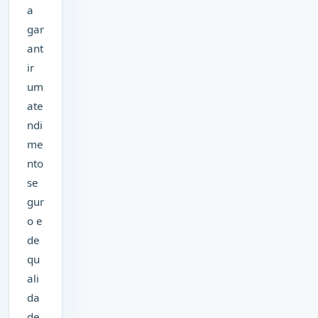
a
gar
ant
ir
um
ate
ndi
me
nto
se
gur
o e
de
qu
ali
da
de