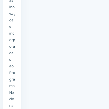
as
ino
vaç
õe
s
inc
orp
ora
da
s
ao
Pro
gra
ma
Na
cio
nal