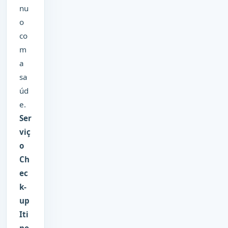
nu
o
co
m
a
sa
úd
e.
Ser
viç
o
Ch
ec
k-
up
Iti
ne