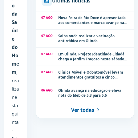
Últimas notícias
o
da
07 AGO
Nova Feira de Rio Doce é apresentada
Sa
aos comerciantes e marca avanço na
modernização dos espaços públicos de
úd
Olinda
07 AGO
Saiba onde realizar a vacinação
e
antirrábica em Olinda
do
07 AGO
Em Olinda, Projeto Identidade Cidadã
Ho
chega a Jardim Fragoso neste sábado
me
(8)
m
,
07 AGO
Clínica Móvel e Odontomóvel levam
atendimentos gratuitos a cinco
rea
localidades de Olinda na próxima
semana
liza
06 AGO
Olinda avança na educação e eleva
nota do Ideb de 5,3 para 5,6
ne
sta
Ver todas
qui
nta
-