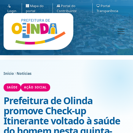
Mapa do
Portal do
Portal
Login
portal
Contribuinte
Transparência
Início
Notícias
SAÚDE
AÇÃO SOCIAL
Prefeitura de Olinda
promove Check-up
Itinerante voltado à saúde
do homem nesta quinta-