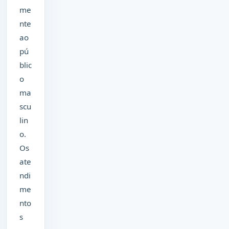
me
nte
ao
pú
blic
o
ma
scu
lin
o.
Os
ate
ndi
me
nto
s