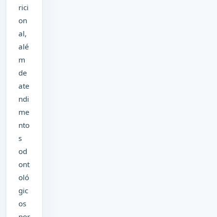
rici
on
al,
alé
m
de
ate
ndi
me
nto
s
od
ont
oló
gic
os
por