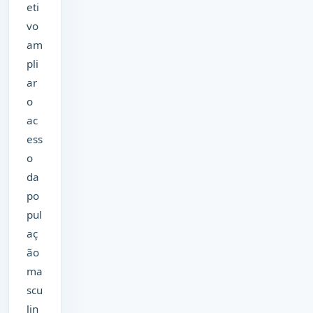
eti
vo
am
pli
ar
o
ac
ess
o
da
po
pul
aç
ão
ma
scu
lin