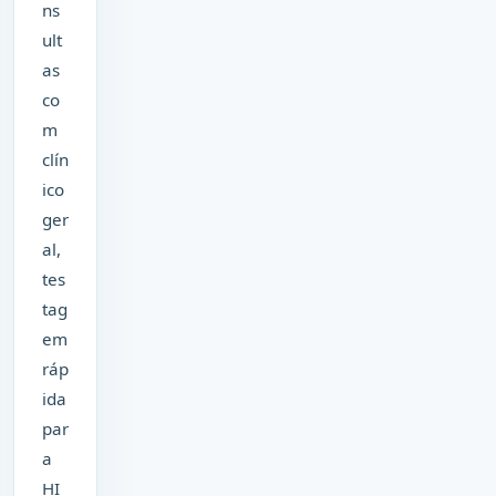
ns
ult
as
co
m
clín
ico
ger
al,
tes
tag
em
ráp
ida
par
a
HI