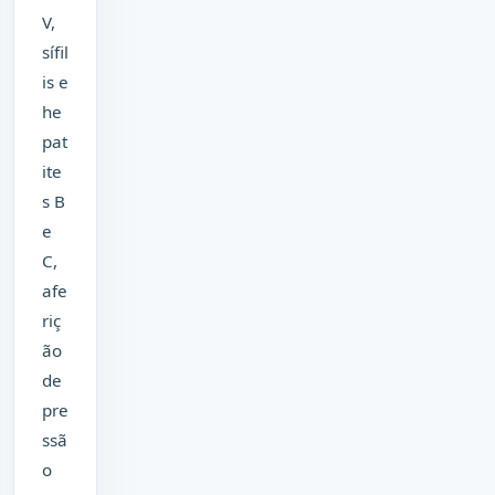
V,
sífil
is e
he
pat
ite
s B
e
C,
afe
riç
ão
de
pre
ssã
o