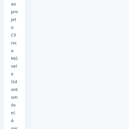
ao
pro
jet
o
Clí
nic
a
Mó
vel
e
Od
ont
om
óv
el.
A
inic