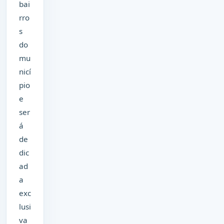
bai
rro
s
do
mu
nicí
pio
e
ser
á
de
dic
ad
a
exc
lusi
va