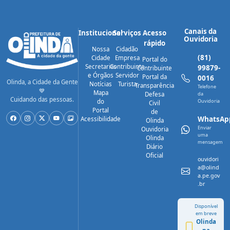
especialistas
Canais da
Institucional
Serviços
Acesso
Ouvidoria
rápido
Nossa
Cidadão
(81)
Cidade
Empresa
Portal do
Secretarias
Contribuinte
99879-
Contribuinte
e Órgãos
Servidor
Portal da
0016
Olinda, a Cidade da Gente
Notícias
Turista
Transparência
Telefone
💙
Mapa
Defesa
da
Cuidando das pessoas.
do
Ouvidoria
Civil
Portal
de
WhatsAp
Acessibilidade
Olinda
Enviar
Ouvidoria
uma
Olinda
mensagem
Diário
Oficial
ouvidori
a@olind
a.pe.gov
.br
Disponível
em breve
Olinda