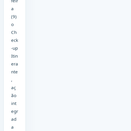
feir
a
(9)
o
Ch
eck
-up
Itin
era
nte
,
aç
ão
int
egr
ad
a