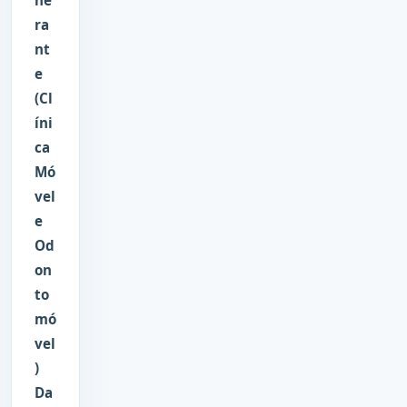
ra
nt
e
(Cl
íni
ca
Mó
vel
e
Od
on
to
mó
vel
)
Da