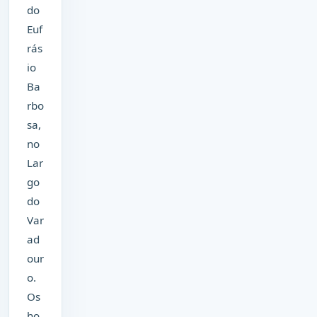
do
Euf
rás
io
Ba
rbo
sa,
no
Lar
go
do
Var
ad
our
o.
Os
ho