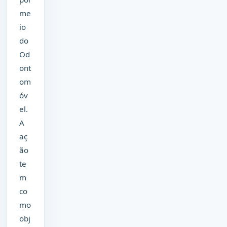
me
io
do
Od
ont
om
óv
el.
A
aç
ão
te
m
co
mo
obj