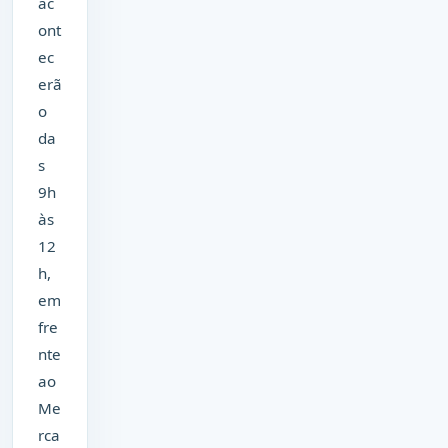
ac
ont
ec
erã
o
da
s
9h
às
12
h,
em
fre
nte
ao
Me
rca