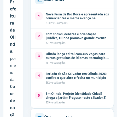
Pr
efe
Nova Feira de Rio Doce é apresentada aos
itu
1
comerciantes e marca avanço na
modernização dos espaços públicos de
ra
3.002 visualizações
Olinda
de
Com shows, debates e orientação
2
Oli
jurídica, Olinda promove grande evento
de combate à violência contra a mulher
471 visualizações
nd
neste sábado (8)
a
,
Olinda lança edital com 465 vagas para
3
por
cursos gratuitos de idiomas, tecnologia e
comunicação
431 visualizações
me
io
Feriado de São Salvador em Olinda 2026:
4
confira o que abre e fecha no município
da
362 visualizações
Co
or
Em Olinda, Projeto Identidade Cidadã
5
chega a Jardim Fragoso neste sábado (8)
de
229 visualizações
na
çã