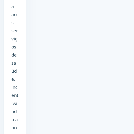
a
ao
s
ser
viç
os
de
sa
úd
e,
inc
ent
iva
nd
o a
pre