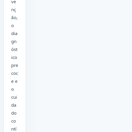
ve
nç
ão,
o
dia
gn
óst
ico
pre
coc
e e
o
cui
da
do
co
ntí