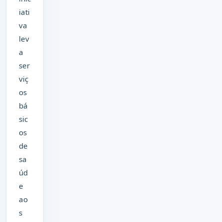
iati
va
lev
a
ser
viç
os
bá
sic
os
de
sa
úd
e
ao
s