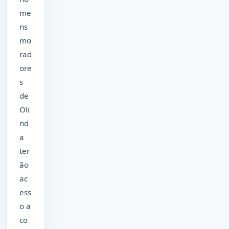
me
ns
mo
rad
ore
s
de
Oli
nd
a
ter
ão
ac
ess
o a
co