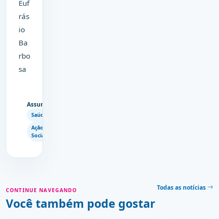
Euf
rás
io
Ba
rbo
sa
Assuntos
Saúde
Copiar
Ação
link
Social
Todas as notícias
CONTINUE NAVEGANDO
Você também pode gostar