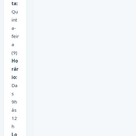
ta:
Qu
int
a-
feir
a
(9)
Ho
rár
io:
Da
s
9h
às
12
h
Lo