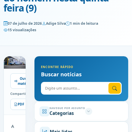
feira (9)
07 de julho de 2026
Adige Silva
1 min de leitura
15 visualizações
ENCONTRE RÁPIDO
Buscar notícias
Ouvir
matéria
Digite o assunto
Compartilhe
PDF
Imprimir
NAVEGUE POR ASSUNTO
Categorias
A
Mais lidas