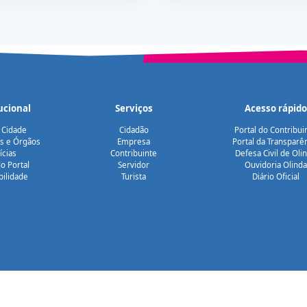
ucional
Serviços
Acesso rápido
 Cidade
Cidadão
Portal do Contribui
as e Órgãos
Empresa
Portal da Transparê
ícias
Contribuinte
Defesa Civil de Oli
o Portal
Servidor
Ouvidoria Olinda
bilidade
Turista
Diário Oficial
© 2026 Prefeitura Municipal de Olinda · Todos os direitos reservados.