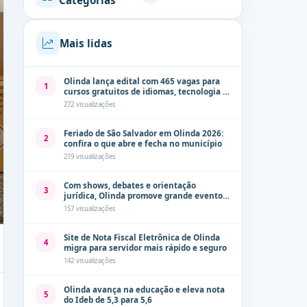
Categorias
Mais lidas
Olinda lança edital com 465 vagas para
1
cursos gratuitos de idiomas, tecnologia e
comunicação
272 visualizações
Feriado de São Salvador em Olinda 2026:
2
confira o que abre e fecha no município
219 visualizações
Com shows, debates e orientação
3
jurídica, Olinda promove grande evento
de combate à violência contra a mulher
157 visualizações
neste sábado (8)
Site de Nota Fiscal Eletrônica de Olinda
4
migra para servidor mais rápido e seguro
142 visualizações
Olinda avança na educação e eleva nota
5
do Ideb de 5,3 para 5,6