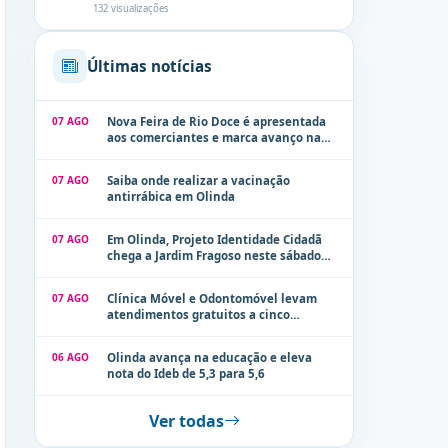
132 visualizações
Últimas notícias
07 AGO
Nova Feira de Rio Doce é apresentada
aos comerciantes e marca avanço na
modernização dos espaços públicos de
Olinda
07 AGO
Saiba onde realizar a vacinação
antirrábica em Olinda
07 AGO
Em Olinda, Projeto Identidade Cidadã
chega a Jardim Fragoso neste sábado
(8)
07 AGO
Clínica Móvel e Odontomóvel levam
atendimentos gratuitos a cinco
localidades de Olinda na próxima
semana
06 AGO
Olinda avança na educação e eleva
nota do Ideb de 5,3 para 5,6
Ver todas