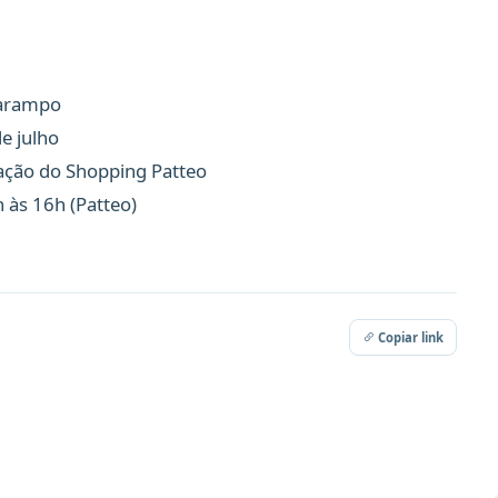
sarampo
de julho
inação do Shopping Patteo
h às 16h (Patteo)
Copiar link