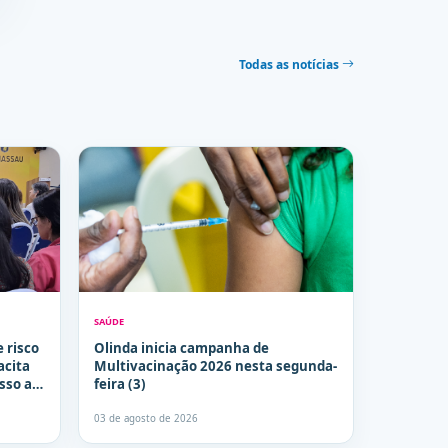
Todas as notícias
SAÚDE
e risco
Olinda inicia campanha de
acita
Multivacinação 2026 nesta segunda-
sso a
feira (3)
03 de agosto de 2026