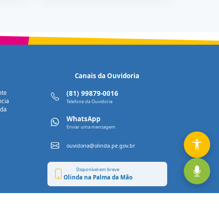
Canais da Ouvidoria
nte
(81) 99879-0016
ncia
Telefone da Ouvidoria
nda
WhatsApp
Enviar uma mensagem
ouvidoria@olinda.pe.gov.br
Disponível em breve
Olinda na Palma da Mão