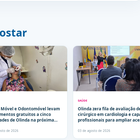
ostar
SAÚDE
a Móvel e Odontomóvel levam
Olinda zera fila de avaliação d
mentos gratuitos a cinco
cirúrgico em cardiologia e cap
dades de Olinda na próxima
profissionais para ampliar ace
a
especialistas
osto de 2026
03 de agosto de 2026