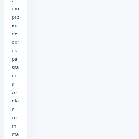
em
pre
en
de
dor
es
pa
ssa
m
a
co
nta
r
co
m
ma