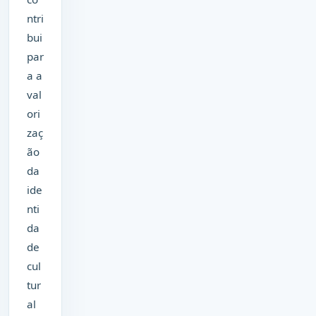
ntri
bui
par
a a
val
ori
zaç
ão
da
ide
nti
da
de
cul
tur
al