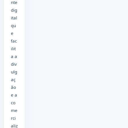
nte
dig
ital
qu
e
fac
ilit
a a
div
ulg
aç
ão
e a
co
me
rci
aliz