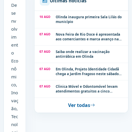
Últimas notícias
De
se
10 AGO
Olinda inaugura primeira Sala Lilás do
nv
município
olv
07 AGO
Nova Feira de Rio Doce é apresentada
im
aos comerciantes e marca avanço na
modernização dos espaços públicos de
ent
Olinda
07 AGO
Saiba onde realizar a vacinação
o
antirrábica em Olinda
Eco
nô
07 AGO
Em Olinda, Projeto Identidade Cidadã
chega a Jardim Fragoso neste sábado
mi
(8)
co,
07 AGO
Clínica Móvel e Odontomóvel levam
atendimentos gratuitos a cinco
Ino
localidades de Olinda na próxima
vaç
semana
Ver todas
ão,
Tec
nol