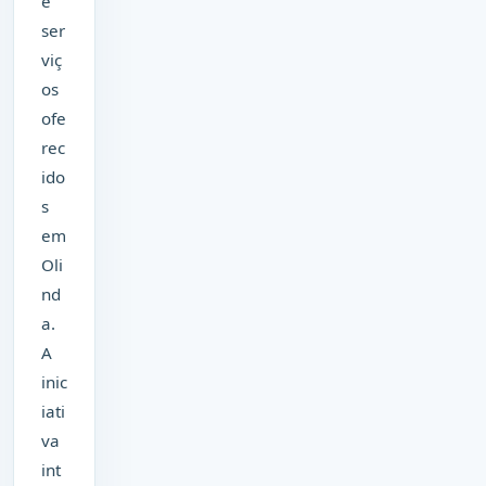
e
ser
viç
os
ofe
rec
ido
s
em
Oli
nd
a.
A
inic
iati
va
int