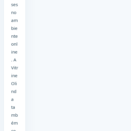
ses
no
am
bie
nte
onl
ine
. A
Vitr
ine
Oli
nd
a
ta
mb
ém
co