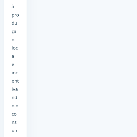
à
pro
du
çã
o
loc
al
e
inc
ent
iva
nd
o o
co
ns
um