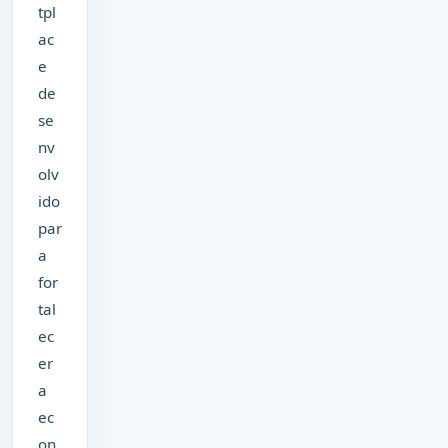
tpl
ac
e
de
se
nv
olv
ido
par
a
for
tal
ec
er
a
ec
on