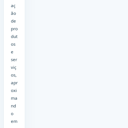
aç
ão
de
pro
dut
os
e
ser
viç
os,
apr
oxi
ma
nd
o
em