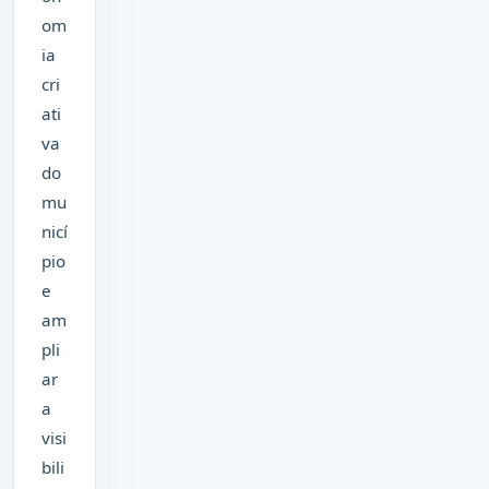
om
ia
cri
ati
va
do
mu
nicí
pio
e
am
pli
ar
a
visi
bili