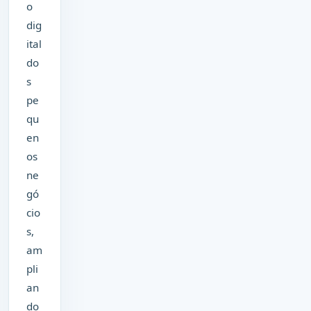
o
dig
ital
do
s
pe
qu
en
os
ne
gó
cio
s,
am
pli
an
do