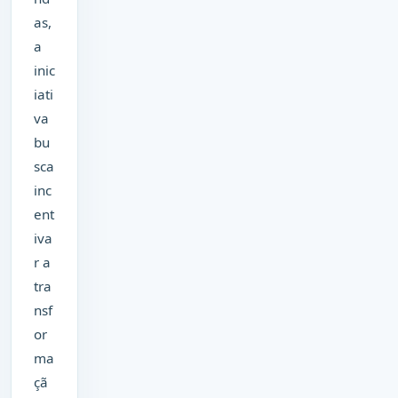
as,
a
inic
iati
va
bu
sca
inc
ent
iva
r a
tra
nsf
or
ma
çã