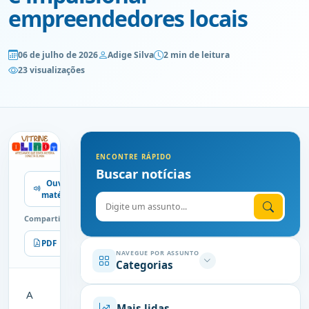
empreendedores locais
06 de julho de 2026
Adige Silva
2 min de leitura
23 visualizações
ENCONTRE RÁPIDO
Buscar notícias
Ouvir
matéria
Digite o assunto
Compartilhe
PDF
Imprimir
NAVEGUE POR ASSUNTO
Categorias
A
Mais lidas