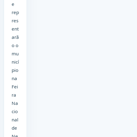
e
rep
res
ent
arã
o o
mu
nicí
pio
na
Fei
ra
Na
cio
nal
de
Ne