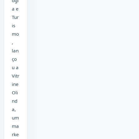
ogi
a e
Tur
is
mo
,
lan
ço
u a
Vitr
ine
Oli
nd
a,
um
ma
rke