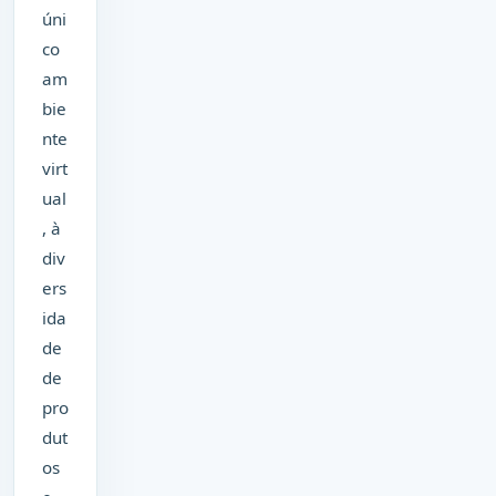
úni
co
am
bie
nte
virt
ual
, à
div
ers
ida
de
de
pro
dut
os