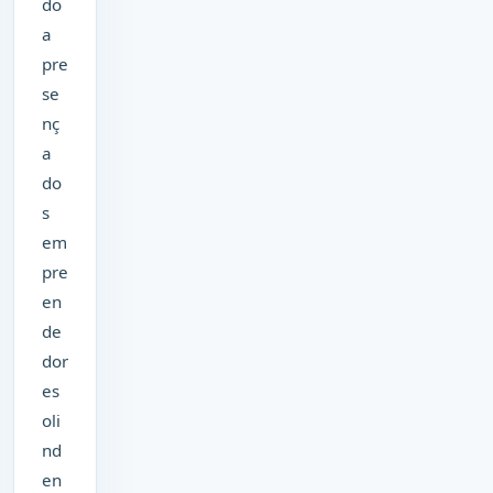
do
a
pre
se
nç
a
do
s
em
pre
en
de
dor
es
oli
nd
en