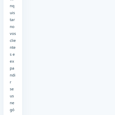
nq
uis
tar
no
vos
clie
nte
s e
ex
pa
ndi
r
se
us
ne
gó