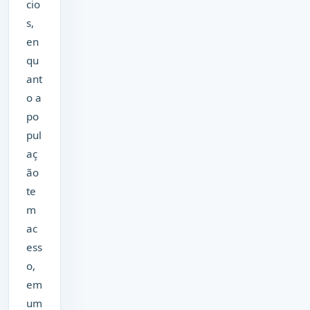
cio
s,
en
qu
ant
o a
po
pul
aç
ão
te
m
ac
ess
o,
em
um