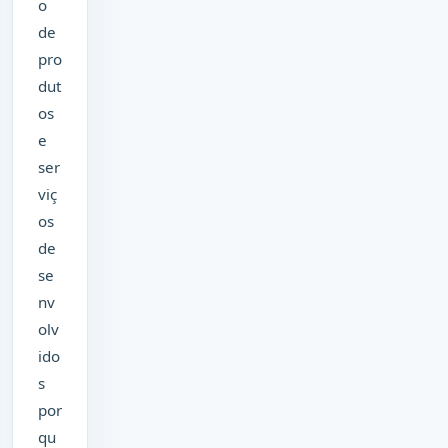
o
de
pro
dut
os
e
ser
viç
os
de
se
nv
olv
ido
s
por
qu