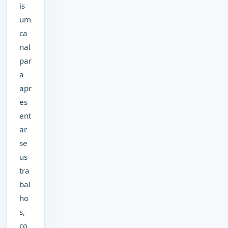
is
um
ca
nal
par
a
apr
es
ent
ar
se
us
tra
bal
ho
s,
co