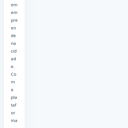
em
em
pre
en
de
na
cid
ad
e.
Co
m
a
pla
taf
or
ma
,