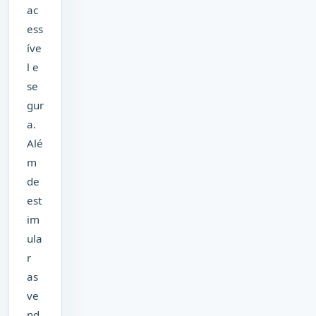
ac
ess
íve
l e
se
gur
a.
Alé
m
de
est
im
ula
r
as
ve
nd