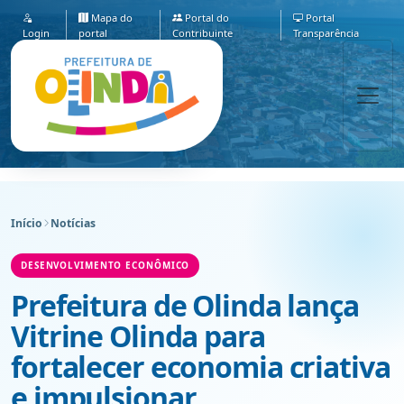
Mapa do
Portal do
Portal
Login
portal
Contribuinte
Transparência
Início
Notícias
DESENVOLVIMENTO ECONÔMICO
Prefeitura de Olinda lança
Vitrine Olinda para
fortalecer economia criativa
e impulsionar