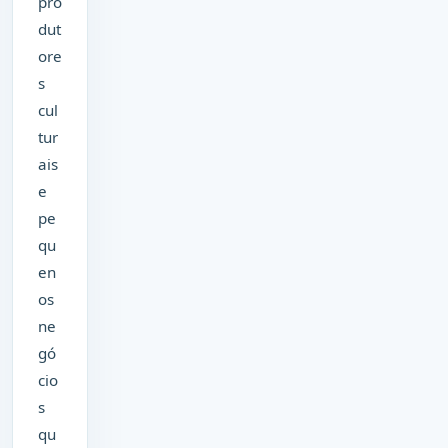
pro
dut
ore
s
cul
tur
ais
e
pe
qu
en
os
ne
gó
cio
s
qu