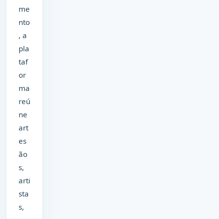
me
nto
, a
pla
taf
or
ma
reú
ne
art
es
ão
s,
arti
sta
s,