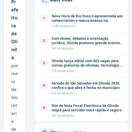
Pr
efe
Nova Feira de Rio Doce é apresentada aos
itu
1
comerciantes e marca avanço na
ra
modernização dos espaços públicos de
3.238 visualizações
Olinda
de
Com shows, debates e orientação
2
Oli
jurídica, Olinda promove grande evento
de combate à violência contra a mulher
nd
543 visualizações
neste sábado (8)
a
,
Olinda lança edital com 465 vagas para
3
por
cursos gratuitos de idiomas, tecnologia e
comunicação
514 visualizações
me
io
Feriado de São Salvador em Olinda 2026:
4
confira o que abre e fecha no município
da
455 visualizações
Sec
ret
Site de Nota Fiscal Eletrônica de Olinda
5
migra para servidor mais rápido e seguro
ari
252 visualizações
a
de