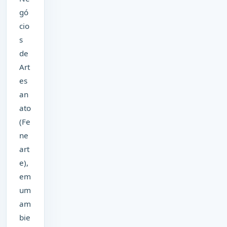
gó
cio
s
de
Art
es
an
ato
(Fe
ne
art
e),
em
um
am
bie