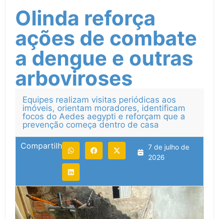
Olinda reforça
ações de combate
a dengue e outras
arboviroses
Equipes realizam visitas periódicas aos
imóveis, orientam moradores, identificam
focos do Aedes aegypti e reforçam que a
prevenção começa dentro de casa
Compartilhe:
7 de julho de
2026