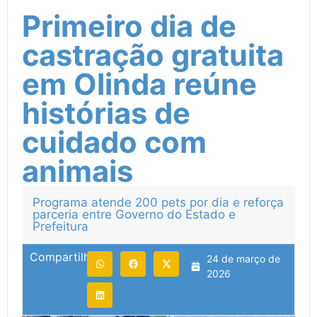
Primeiro dia de
castração gratuita
em Olinda reúne
histórias de
cuidado com
animais
Programa atende 200 pets por dia e reforça
parceria entre Governo do Estado e
Prefeitura
Compartilhe:
24 de março de
2026