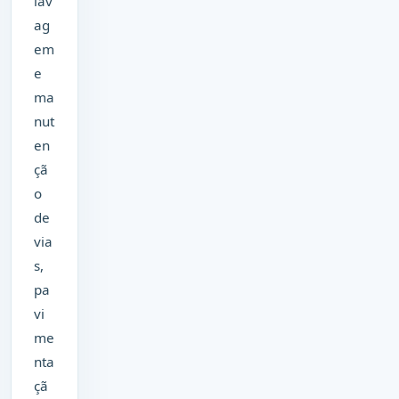
lav
ag
em
e
ma
nut
en
çã
o
de
via
s,
pa
vi
me
nta
çã