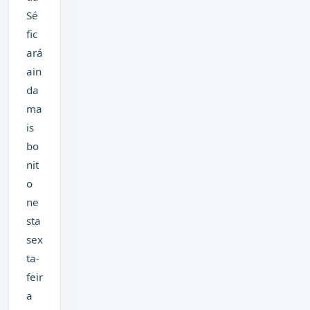
Sé
fic
ará
ain
da
ma
is
bo
nit
o
ne
sta
sex
ta-
feir
a