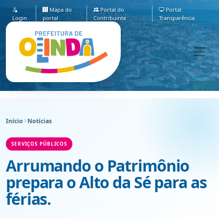
Mapa do
Portal do
Portal
Login
portal
Contribuinte
Transparência
Início
Notícias
SERVIÇOS PÚBLICOS
Arrumando o Patrimônio
prepara o Alto da Sé para as
férias.