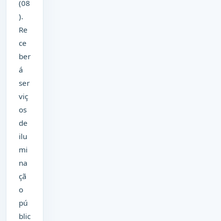
(08
).
Re
ce
ber
á
ser
viç
os
de
ilu
mi
na
çã
o
pú
blic