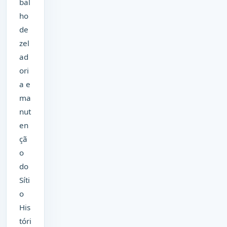
bal
ho
de
zel
ad
ori
a e
ma
nut
en
çã
o
do
Síti
o
His
tóri