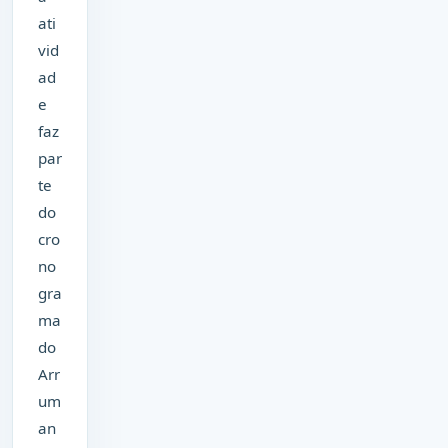
ati
vid
ad
e
faz
par
te
do
cro
no
gra
ma
do
Arr
um
an