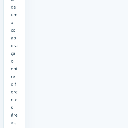
de
um
a
col
ab
ora
çã
o
ent
re
dif
ere
nte
s
áre
as,