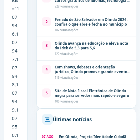
ids
cursos gratuitos de idiomas, tecnologia e
comunicação
228 visualizações
="1
07
Feriado de São Salvador em Olinda 2026:
2
confira o que abre e fecha no município
94
182 visualizações
6,1
07
Olinda avança na educação e eleva nota
3
do Ideb de 5,3 para 5,6
94
122 visualizações
7,1
07
Com shows, debates e orientação
4
jurídica, Olinda promove grande evento
94
de combate à violência contra a mulher
119 visualizações
neste sábado (8)
8,1
Site de Nota Fiscal Eletrônica de Olinda
07
5
migra para servidor mais rápido e seguro
94
106 visualizações
9,1
07
Últimas notícias
95
0,1
07 AGO
Em Olinda, Projeto Identidade Cidadã