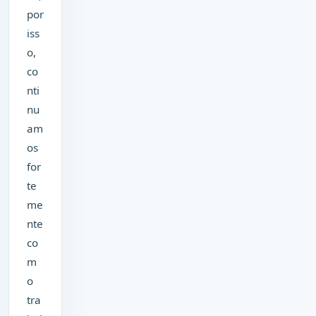
por
iss
o,
co
nti
nu
am
os
for
te
me
nte
co
m
o
tra