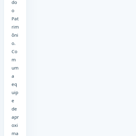
do
o
Pat
rim
ôni
o.
Co
m
um
a
eq
uip
e
de
apr
oxi
ma