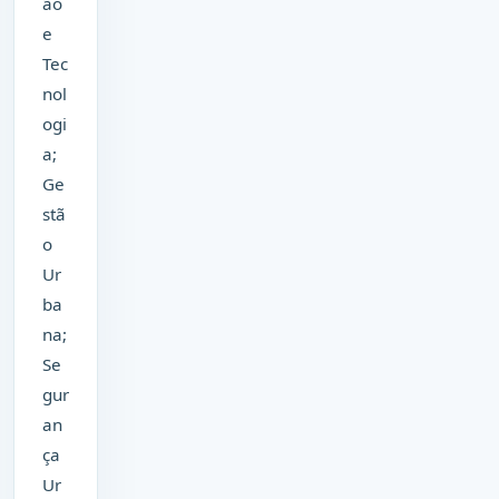
ão
e
Tec
nol
ogi
a;
Ge
stã
o
Ur
ba
na;
Se
gur
an
ça
Ur