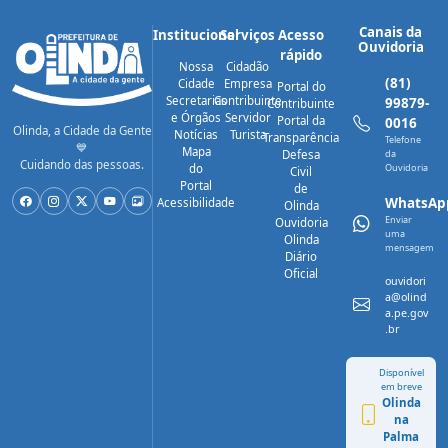
Canais da
Institucional
Serviços
Acesso
Ouvidoria
rápido
Nossa
Cidadão
(81)
Cidade
Empresa
Portal do
Secretarias
Contribuinte
99879-
Contribuinte
e Órgãos
Servidor
Portal da
0016
Olinda, a Cidade da Gente
Notícias
Turista
Transparência
Telefone
💙
Mapa
Defesa
da
Cuidando das pessoas.
do
Ouvidoria
Civil
Portal
de
WhatsAp
Acessibilidade
Olinda
Enviar
Ouvidoria
uma
Olinda
mensagem
Diário
Oficial
ouvidori
a@olind
a.pe.gov
.br
Disponível
em breve
Olinda
na
Palma