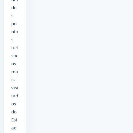
do
s
po
nto
s
turí
stic
os
ma
is
visi
tad
os
do
Est
ad