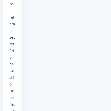
co”
,
rel
ata
o
sec
ret
ári
o
de
Ge
stã
o
Ur
ba
na,
Od