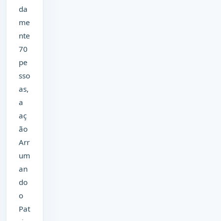
da
me
nte
70
pe
sso
as,
a
aç
ão
Arr
um
an
do
o
Pat