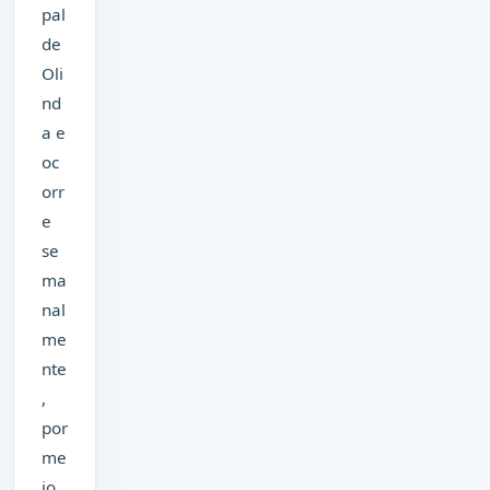
pal
de
Oli
nd
a e
oc
orr
e
se
ma
nal
me
nte
,
por
me
io