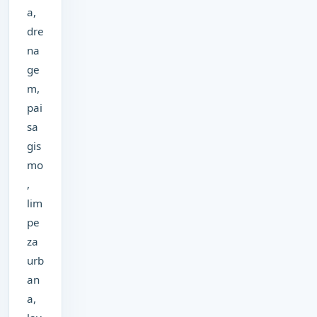
a,
dre
na
ge
m,
pai
sa
gis
mo
,
lim
pe
za
urb
an
a,