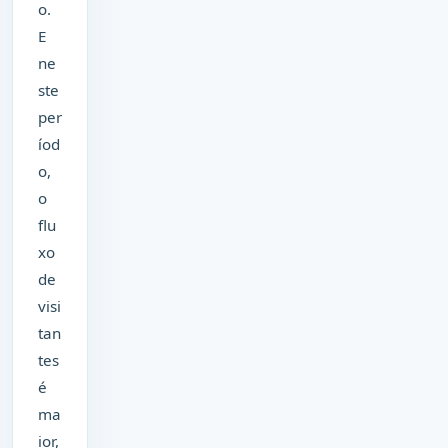
o.
E
ne
ste
per
íod
o,
o
flu
xo
de
visi
tan
tes
é
ma
ior,