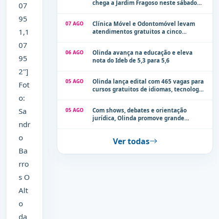
chega a Jardim Fragoso neste sábado
07
(8)
95
07 AGO
Clínica Móvel e Odontomóvel levam
1,1
atendimentos gratuitos a cinco
localidades de Olinda na próxima
07
semana
06 AGO
Olinda avança na educação e eleva
95
nota do Ideb de 5,3 para 5,6
2"]
05 AGO
Olinda lança edital com 465 vagas para
Fot
cursos gratuitos de idiomas, tecnologia
o:
e comunicação
Sa
05 AGO
Com shows, debates e orientação
jurídica, Olinda promove grande
ndr
evento de combate à violência contra a
mulher neste sábado (8)
o
Ver todas
Ba
rro
s O
Alt
o
da