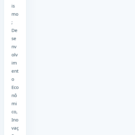
is
mo
;
De
se
nv
olv
im
ent
o
Eco
nô
mi
co,
Ino
vaç