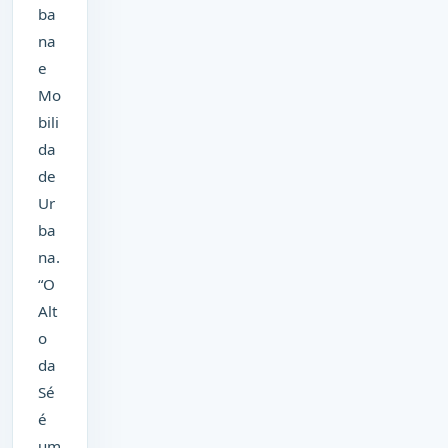
ba
na
e
Mo
bili
da
de
Ur
ba
na.
“O
Alt
o
da
Sé
é
um