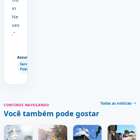
in
Ne
ves
."
Assuntos
Copiar
Serviços
link
Públicos
Todas as notícias
CONTINUE NAVEGANDO
Você também pode gostar