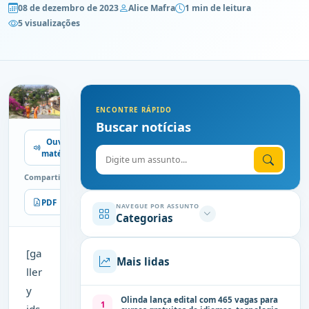
08 de dezembro de 2023
Alice Mafra
1 min de leitura
5 visualizações
ENCONTRE RÁPIDO
Buscar notícias
Ouvir
Digite o assunto
matéria
Compartilhe
PDF
Imprimir
NAVEGUE POR ASSUNTO
Categorias
[ga
Mais lidas
ller
y
Olinda lança edital com 465 vagas para
1