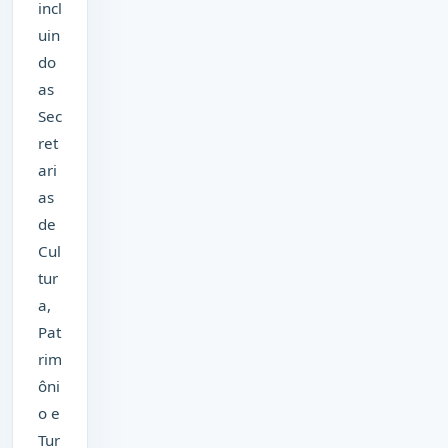
incl
uin
do
as
Sec
ret
ari
as
de
Cul
tur
a,
Pat
rim
ôni
o e
Tur