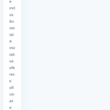
e
incl
us
ão
soc
ial.
A
inic
iati
va
ofe
rec
e
ofi
cin
as
e