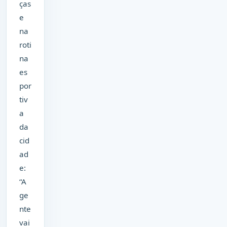
ças
e
na
roti
na
es
por
tiv
a
da
cid
ad
e:
“A
ge
nte
vai