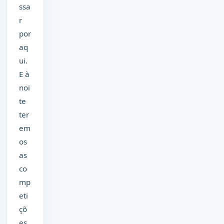
ssa
r
por
aq
ui.
E à
noi
te
ter
em
os
as
co
mp
eti
çõ
es