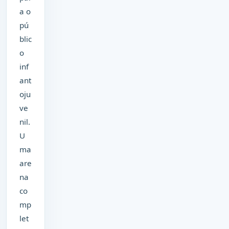
a o
pú
blic
o
inf
ant
oju
ve
nil.
U
ma
are
na
co
mp
let