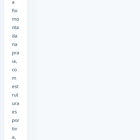
a
foi
mo
nta
da
na
pra
ia,
co
m
est
rut
ura
es
por
tiv
a,