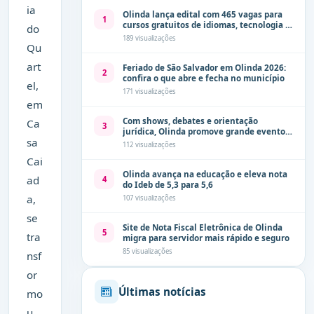
ia
Olinda lança edital com 465 vagas para
1
cursos gratuitos de idiomas, tecnologia e
do
comunicação
189 visualizações
Qu
art
Feriado de São Salvador em Olinda 2026:
2
confira o que abre e fecha no município
el,
171 visualizações
em
Com shows, debates e orientação
Ca
3
jurídica, Olinda promove grande evento
sa
de combate à violência contra a mulher
112 visualizações
neste sábado (8)
Cai
Olinda avança na educação e eleva nota
ad
4
do Ideb de 5,3 para 5,6
a,
107 visualizações
se
Site de Nota Fiscal Eletrônica de Olinda
5
tra
migra para servidor mais rápido e seguro
85 visualizações
nsf
or
Últimas notícias
mo
u