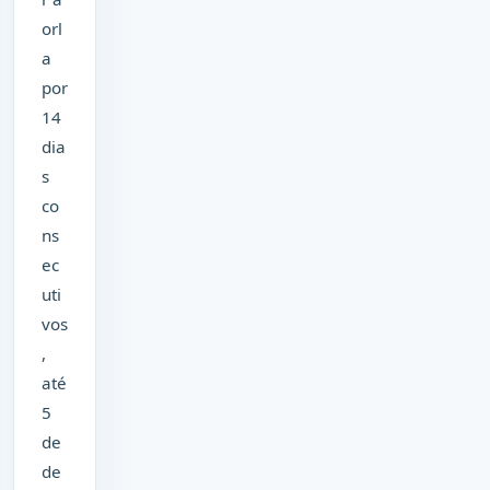
orl
a
por
14
dia
s
co
ns
ec
uti
vos
,
até
5
de
de