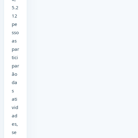
5.2
12
pe
sso
as
par
tici
par
ão
da
s
ati
vid
ad
es,
se