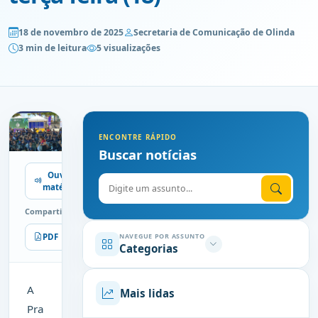
18 de novembro de 2025
Secretaria de Comunicação de Olinda
3 min de leitura
5 visualizações
ENCONTRE RÁPIDO
Buscar notícias
Ouvir
Digite o assunto
matéria
Compartilhe
PDF
Imprimir
NAVEGUE POR ASSUNTO
Categorias
A
Mais lidas
Pra