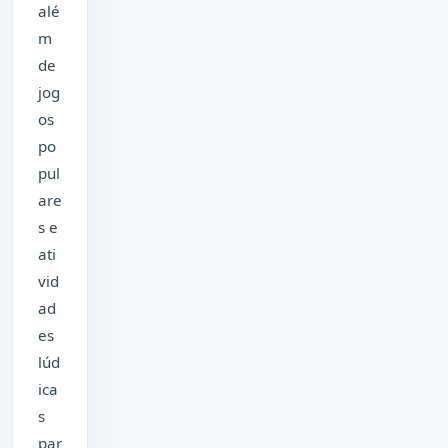
alé
m
de
jog
os
po
pul
are
s e
ati
vid
ad
es
lúd
ica
s
par