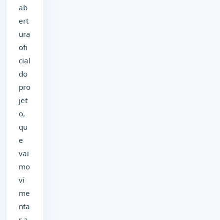
ab
ert
ura
ofi
cial
do
pro
jet
o,
qu
e
vai
mo
vi
me
nta
r a