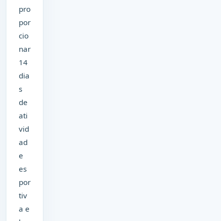
pro
por
cio
nar
14
dia
s
de
ati
vid
ad
e
es
por
tiv
a e