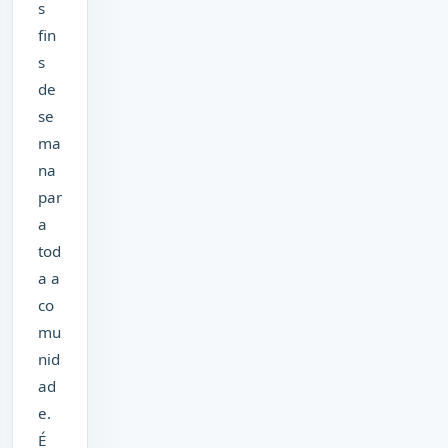
s
fin
s
de
se
ma
na
par
a
tod
a a
co
mu
nid
ad
e.
É