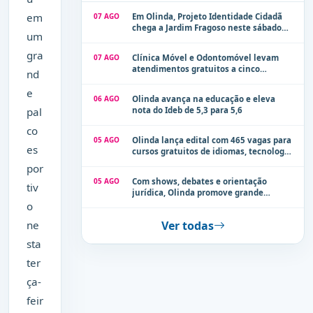
em
07 AGO
Em Olinda, Projeto Identidade Cidadã
chega a Jardim Fragoso neste sábado
um
(8)
gra
07 AGO
Clínica Móvel e Odontomóvel levam
atendimentos gratuitos a cinco
nd
localidades de Olinda na próxima
e
semana
06 AGO
Olinda avança na educação e eleva
pal
nota do Ideb de 5,3 para 5,6
co
05 AGO
Olinda lança edital com 465 vagas para
es
cursos gratuitos de idiomas, tecnologia
e comunicação
por
05 AGO
Com shows, debates e orientação
tiv
jurídica, Olinda promove grande
evento de combate à violência contra a
o
mulher neste sábado (8)
ne
Ver todas
sta
ter
ça-
feir