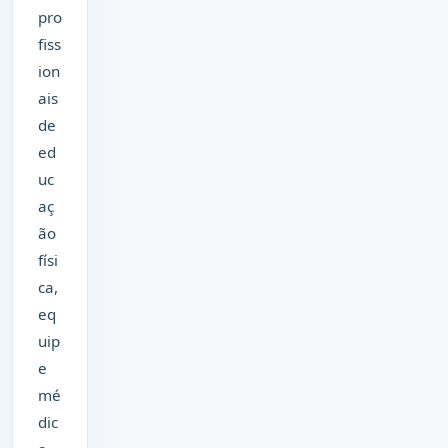
pro
fiss
ion
ais
de
ed
uc
aç
ão
físi
ca,
eq
uip
e
mé
dic