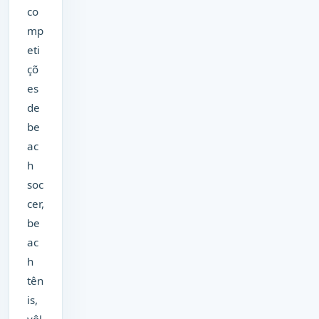
co
mp
eti
çõ
es
de
be
ac
h
soc
cer,
be
ac
h
tên
is,
vôl