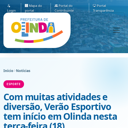
Mapa do
Portal do
Portal
Login
portal
Contribuinte
Transparência
Início
Notícias
ESPORTE
Com muitas atividades e
diversão, Verão Esportivo
tem início em Olinda nesta
terça-feira (18)