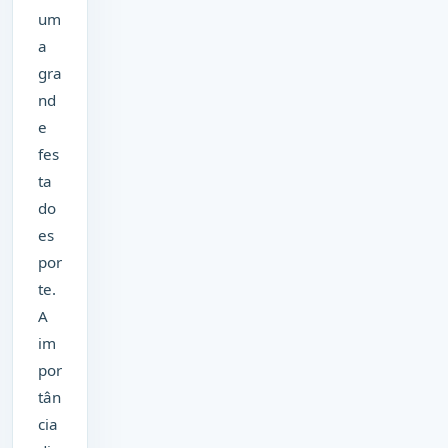
um
a
gra
nd
e
fes
ta
do
es
por
te.
A
im
por
tân
cia