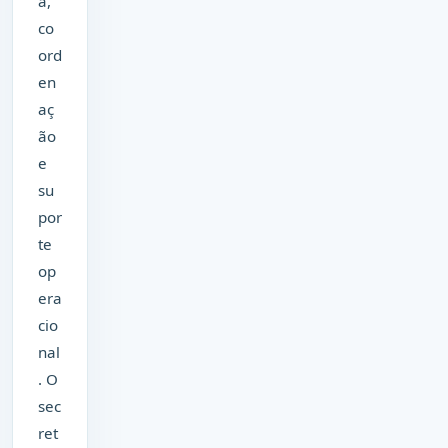
a,
co
ord
en
aç
ão
e
su
por
te
op
era
cio
nal
. O
sec
ret