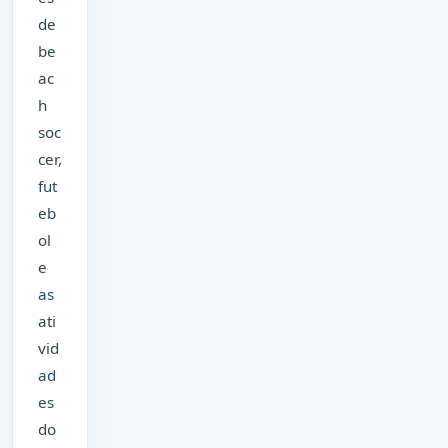
de
be
ac
h
soc
cer,
fut
eb
ol
e
as
ati
vid
ad
es
do