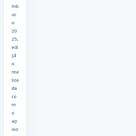
mb
uc
o
20
25,
edi
çã
o
rea
liza
da
co
m
o
ap
oio