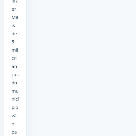
laz
er.
Ma
is
de
5
mil
cri
an
ças
do
mu
nicí
pio
vã
o
pa