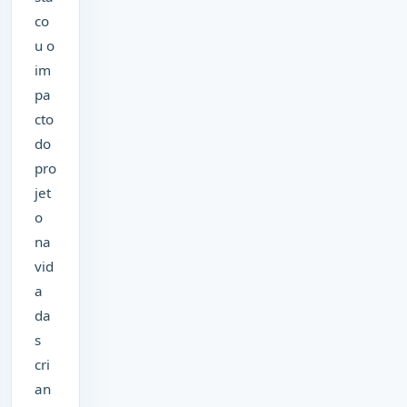
co
u o
im
pa
cto
do
pro
jet
o
na
vid
a
da
s
cri
an