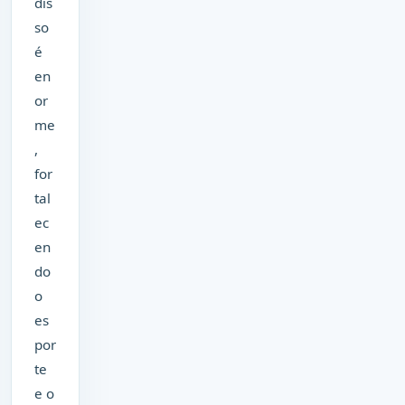
dis
so
é
en
or
me
,
for
tal
ec
en
do
o
es
por
te
e o