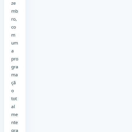
ze
mb
ro,
co
m
um
a
pro
gra
ma
çã
o
tot
al
me
nte
gra