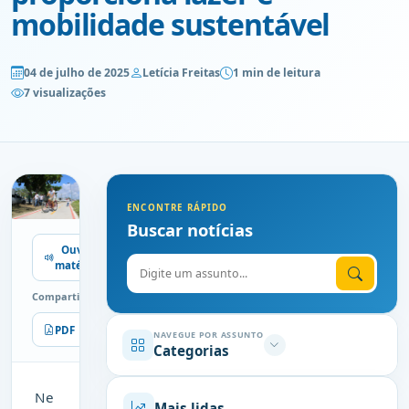
mobilidade sustentável
04 de julho de 2025
Letícia Freitas
1 min de leitura
7 visualizações
ENCONTRE RÁPIDO
Buscar notícias
Ouvir
Digite o assunto
matéria
Compartilhe
PDF
Imprimir
NAVEGUE POR ASSUNTO
Categorias
Ne
Mais lidas