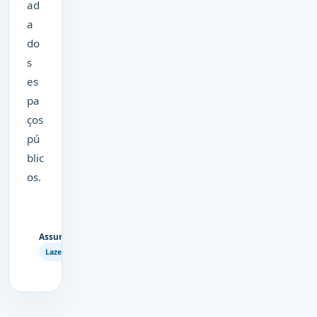
ad
a
do
s
es
pa
ços
pú
blic
os.
Assuntos
Copiar
Lazer
link