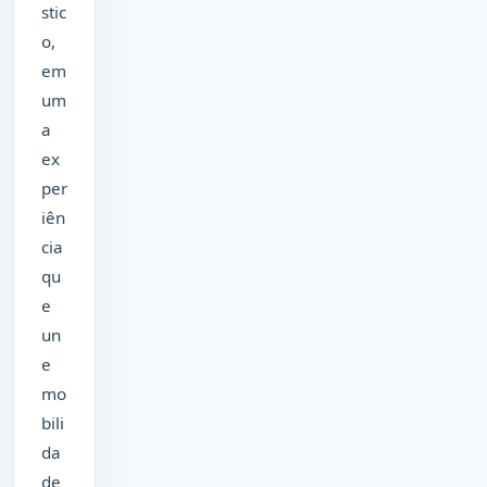
stic
o,
em
um
a
ex
per
iên
cia
qu
e
un
e
mo
bili
da
de