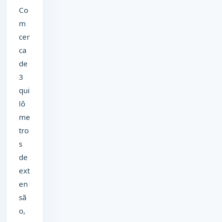
Co
m
cer
ca
de
3
qui
lô
me
tro
s
de
ext
en
sã
o,