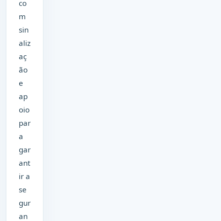
co
m
sin
aliz
aç
ão
e
ap
oio
par
a
gar
ant
ir a
se
gur
an