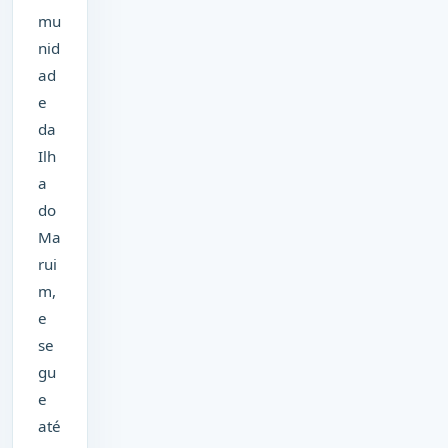
mu
nid
ad
e
da
Ilh
a
do
Ma
rui
m,
e
se
gu
e
até