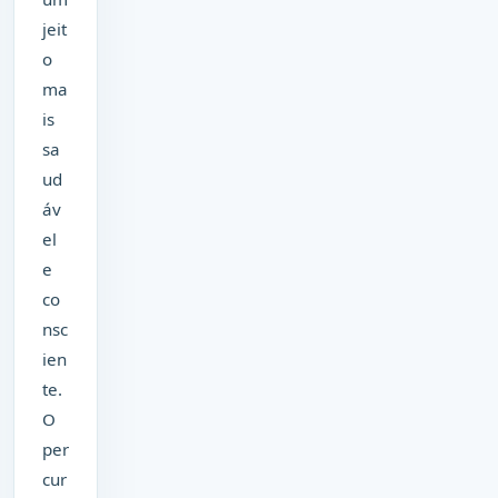
jeit
o
ma
is
sa
ud
áv
el
e
co
nsc
ien
te.
O
per
cur