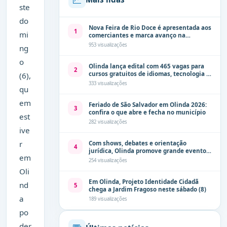
ste
do
Nova Feira de Rio Doce é apresentada aos
1
mi
comerciantes e marca avanço na
modernização dos espaços públicos de
953 visualizações
ng
Olinda
o
Olinda lança edital com 465 vagas para
2
cursos gratuitos de idiomas, tecnologia e
(6),
comunicação
333 visualizações
qu
em
Feriado de São Salvador em Olinda 2026:
3
confira o que abre e fecha no município
est
282 visualizações
ive
r
Com shows, debates e orientação
4
jurídica, Olinda promove grande evento
em
de combate à violência contra a mulher
254 visualizações
neste sábado (8)
Oli
Em Olinda, Projeto Identidade Cidadã
nd
5
chega a Jardim Fragoso neste sábado (8)
a
189 visualizações
po
der