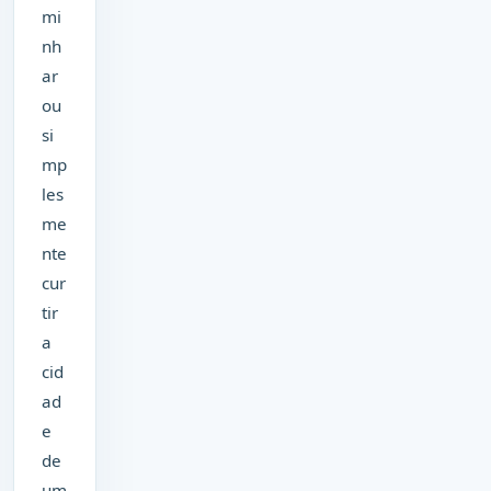
mi
nh
ar
ou
si
mp
les
me
nte
cur
tir
a
cid
ad
e
de
um