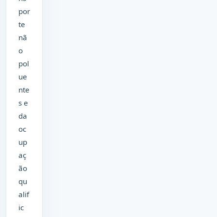
por
te
nã
o
pol
ue
nte
s e
da
oc
up
aç
ão
qu
alif
ic