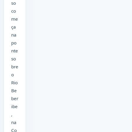
so
co
me
ça
na
po
nte
so
bre
o
Rio
Be
ber
ibe
,
na
Co