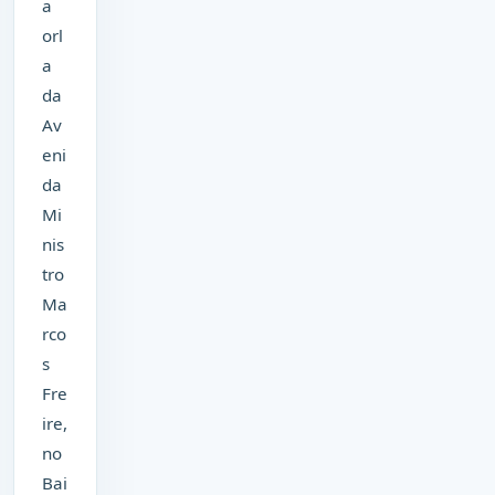
a
orl
a
da
Av
eni
da
Mi
nis
tro
Ma
rco
s
Fre
ire,
no
Bai