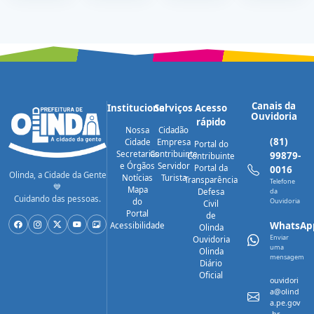
(19) e
(12)
Confira!
terça-
feira (21)
Canais da
Institucional
Serviços
Acesso
Ouvidoria
rápido
Nossa
Cidadão
(81)
Cidade
Empresa
Portal do
Secretarias
Contribuinte
99879-
Contribuinte
e Órgãos
Servidor
Portal da
0016
Olinda, a Cidade da Gente
Notícias
Turista
Transparência
Telefone
💙
Mapa
Defesa
da
Cuidando das pessoas.
do
Ouvidoria
Civil
Portal
de
WhatsAp
Acessibilidade
Olinda
Enviar
Ouvidoria
uma
Olinda
mensagem
Diário
Oficial
ouvidori
a@olind
a.pe.gov