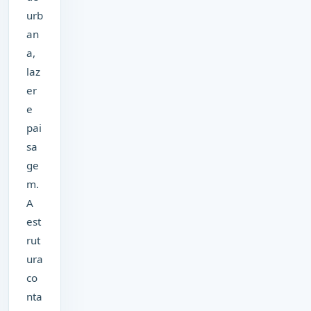
urb
an
a,
laz
er
e
pai
sa
ge
m.
A
est
rut
ura
co
nta