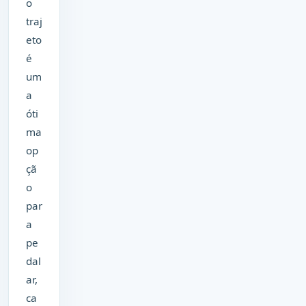
o
traj
eto
é
um
a
óti
ma
op
çã
o
par
a
pe
dal
ar,
ca