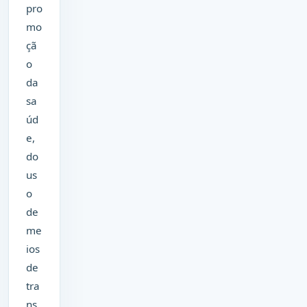
pro
mo
çã
o
da
sa
úd
e,
do
us
o
de
me
ios
de
tra
ns