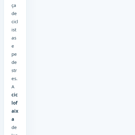
ça
de
cicl
ist
as
e
pe
de
str
es.
A
cic
lof
aix
a
de