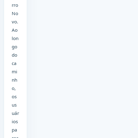
rro
No
vo.
Ao
lon
go
do
ca
mi
nh
o,
os
us
uár
ios
pa