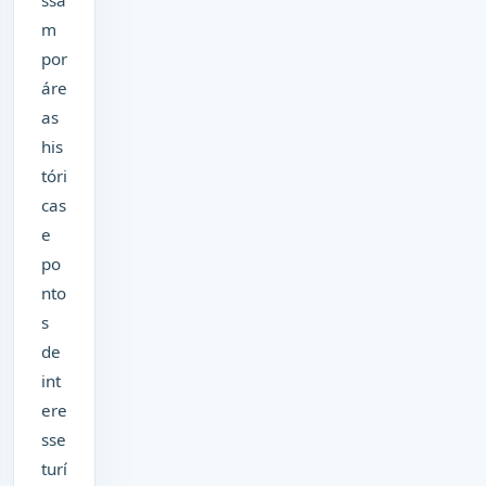
ssa
m
por
áre
as
his
tóri
cas
e
po
nto
s
de
int
ere
sse
turí