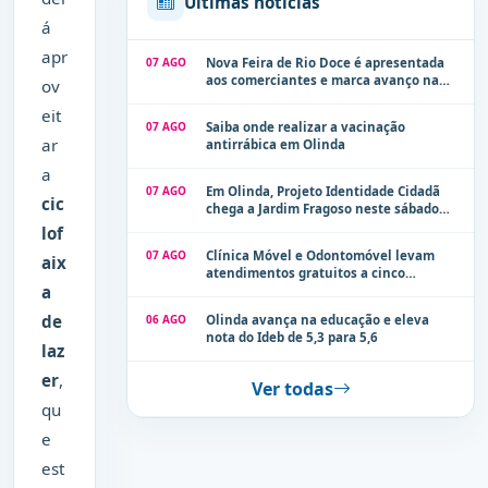
Últimas notícias
á
apr
07 AGO
Nova Feira de Rio Doce é apresentada
aos comerciantes e marca avanço na
ov
modernização dos espaços públicos de
eit
Olinda
07 AGO
Saiba onde realizar a vacinação
ar
antirrábica em Olinda
a
07 AGO
Em Olinda, Projeto Identidade Cidadã
cic
chega a Jardim Fragoso neste sábado
(8)
lof
07 AGO
Clínica Móvel e Odontomóvel levam
aix
atendimentos gratuitos a cinco
a
localidades de Olinda na próxima
semana
de
06 AGO
Olinda avança na educação e eleva
nota do Ideb de 5,3 para 5,6
laz
er
,
Ver todas
qu
e
est