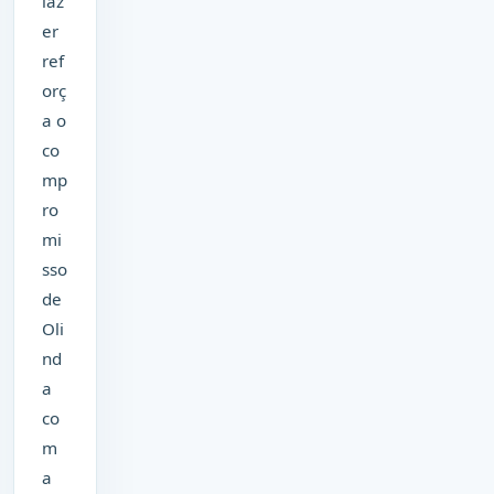
laz
er
ref
orç
a o
co
mp
ro
mi
sso
de
Oli
nd
a
co
m
a