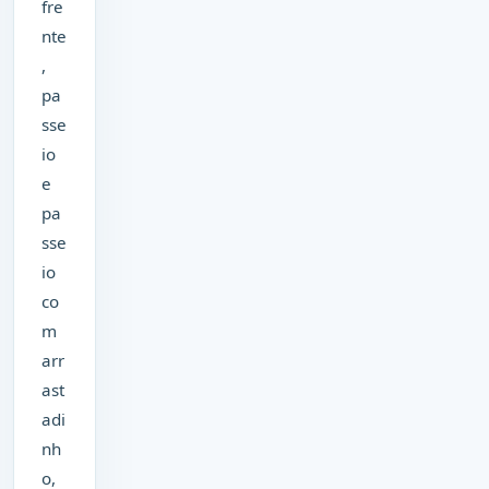
fre
nte
,
pa
sse
io
e
pa
sse
io
co
m
arr
ast
adi
nh
o,