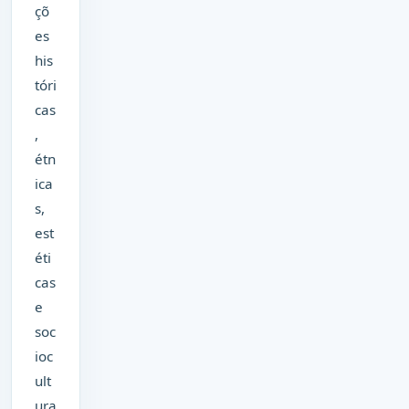
çõ
es
his
tóri
cas
,
étn
ica
s,
est
éti
cas
e
soc
ioc
ult
ura