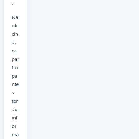
.
Na
ofi
cin
a,
os
par
tici
pa
nte
s
ter
ão
inf
or
ma