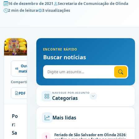
16 de dezembro de 2021
Secretaria de Comunicação de Olinda
2 min de leitura
3 visualizações
ENCONTRE RÁPIDO
Buscar notícias
Ouvir
Digite o assunto
matéria
Compartilhe
NAVEGUE POR ASSUNTO
PDF
Imprimir
Categorias
Po
Mais lidas
r:
Sa
Feriado de São Salvador em Olinda 2026:
1