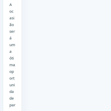
A
oc
asi
ão
ser
á
um
a
óti
ma
op
ort
uni
da
de
par