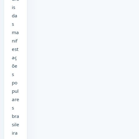
is
da
s
ma
nif
est
aç
õe
s
po
pul
are
s
bra
sile
ira