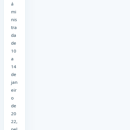
á
mi
nis
tra
da
de
10
a
14
de
jan
eir
o
de
20
22,
pel