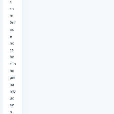
s
co
m
ênf
as
e
no
ca
bo
clin
ho
per
na
mb
uc
an
o.