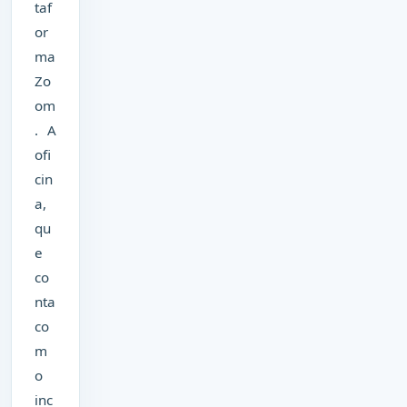
taf
or
ma
Zo
om
. A
ofi
cin
a,
qu
e
co
nta
co
m
o
inc