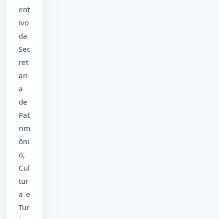
ent
ivo
da
Sec
ret
ari
a
de
Pat
rim
ôni
o,
Cul
tur
a e
Tur