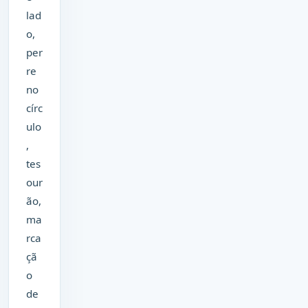
lad
o,
per
re
no
círc
ulo
,
tes
our
ão,
ma
rca
çã
o
de