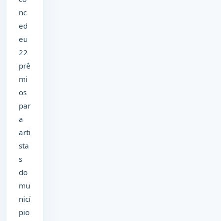
nc
ed
eu
22
prê
mi
os
par
a
arti
sta
s
do
mu
nicí
pio