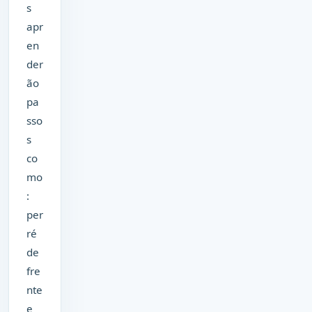
s
apr
en
der
ão
pa
sso
s
co
mo
:
per
ré
de
fre
nte
e