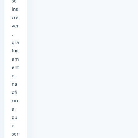
se
ins
cre
ver
,
gra
tuit
am
ent
e,
na
ofi
cin
a,
qu
e
ser