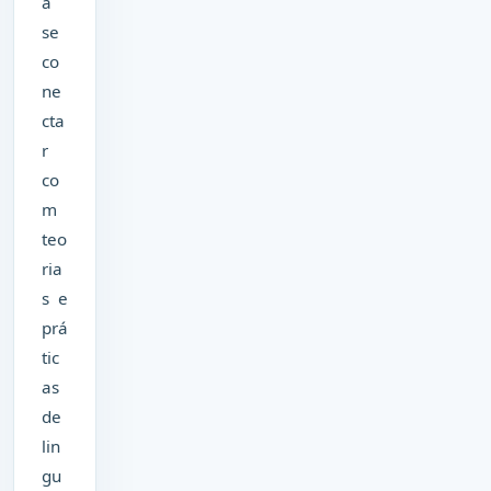
a
se
co
ne
cta
r
co
m
teo
ria
s e
prá
tic
as
de
lin
gu