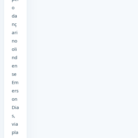
o
da
nç
ari
no
oli
nd
en
se
Em
ers
on
Dia
s,
via
pla