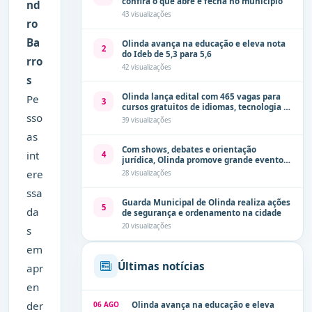
confira o que abre e fecha no município
nd
43 visualizações
ro
Ba
Olinda avança na educação e eleva nota
2
do Ideb de 5,3 para 5,6
rro
42 visualizações
s
Olinda lança edital com 465 vagas para
Pe
3
cursos gratuitos de idiomas, tecnologia e
sso
comunicação
39 visualizações
as
Com shows, debates e orientação
int
4
jurídica, Olinda promove grande evento
de combate à violência contra a mulher
ere
28 visualizações
neste sábado (8)
ssa
Guarda Municipal de Olinda realiza ações
5
da
de segurança e ordenamento na cidade
20 visualizações
s
em
Últimas notícias
apr
en
der
06 AGO
Olinda avança na educação e eleva