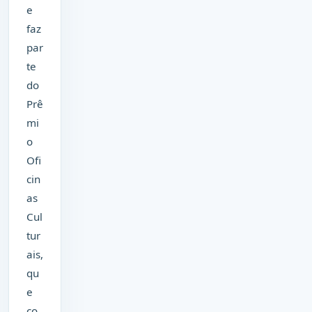
e
faz
par
te
do
Prê
mi
o
Ofi
cin
as
Cul
tur
ais,
qu
e
co