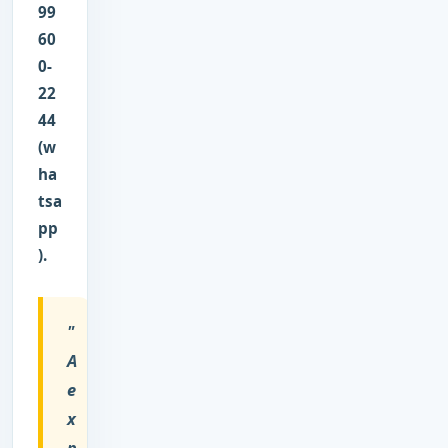
99
60
0-
22
44
(w
ha
tsa
pp
).
"
A
e
x
p