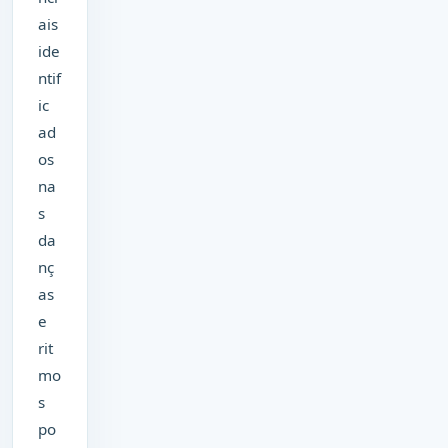
ais
ide
ntif
ic
ad
os
na
s
da
nç
as
e
rit
mo
s
po