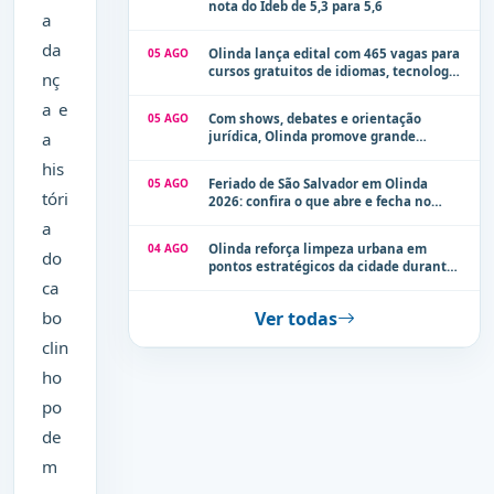
nota do Ideb de 5,3 para 5,6
a
da
05 AGO
Olinda lança edital com 465 vagas para
cursos gratuitos de idiomas, tecnologia
nç
e comunicação
a e
05 AGO
Com shows, debates e orientação
jurídica, Olinda promove grande
a
evento de combate à violência contra a
his
mulher neste sábado (8)
05 AGO
Feriado de São Salvador em Olinda
tóri
2026: confira o que abre e fecha no
município
a
04 AGO
Olinda reforça limpeza urbana em
do
pontos estratégicos da cidade durante
período de chuvas
ca
Ver todas
bo
clin
ho
po
de
m