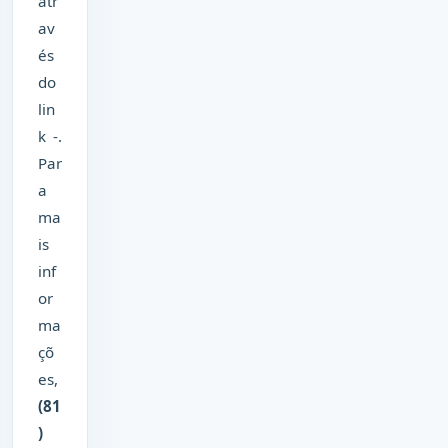
atr
av
és
do
lin
k -.
Par
a
ma
is
inf
or
ma
çõ
es,
(81
)