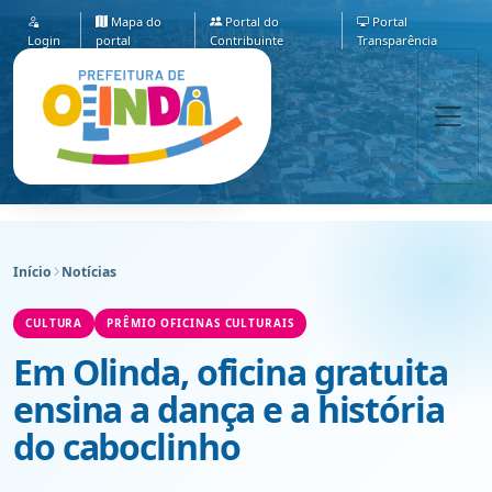
Mapa do
Portal do
Portal
Login
portal
Contribuinte
Transparência
Início
Notícias
CULTURA
PRÊMIO OFICINAS CULTURAIS
Em Olinda, oficina gratuita
ensina a dança e a história
do caboclinho