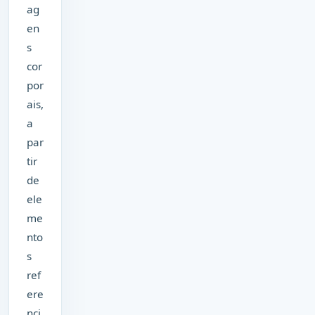
ag
en
s
cor
por
ais,
a
par
tir
de
ele
me
nto
s
ref
ere
nci