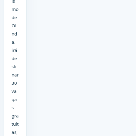
is
mo
de
Oli
nd
a,
irá
de
sti
nar
30
va
ga
s
gra
tuit
as,