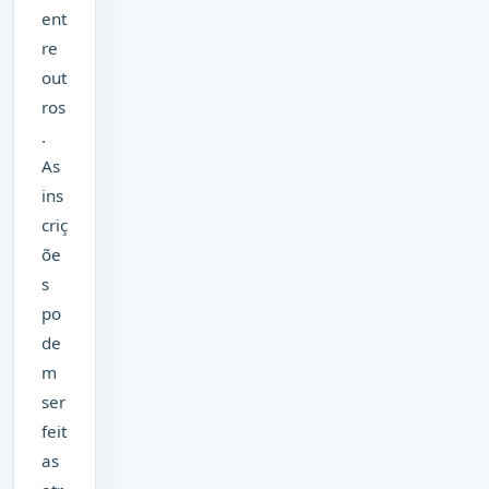
ent
re
out
ros
.
As
ins
criç
õe
s
po
de
m
ser
feit
as