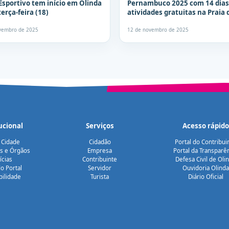
Esportivo tem início em Olinda
Pernambuco 2025 com 14 dias
erça-feira (18)
atividades gratuitas na Praia 
Quartel
vembro de 2025
12 de novembro de 2025
ucional
Serviços
Acesso rápido
 Cidade
Cidadão
Portal do Contribui
as e Órgãos
Empresa
Portal da Transparê
ícias
Contribuinte
Defesa Civil de Oli
o Portal
Servidor
Ouvidoria Olinda
bilidade
Turista
Diário Oficial