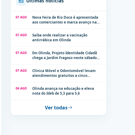
Últimas notícias
07 AGO
Nova Feira de Rio Doce é apresentada
aos comerciantes e marca avanço na
modernização dos espaços públicos de
Olinda
07 AGO
Saiba onde realizar a vacinação
antirrábica em Olinda
07 AGO
Em Olinda, Projeto Identidade Cidadã
chega a Jardim Fragoso neste sábado
(8)
07 AGO
Clínica Móvel e Odontomóvel levam
atendimentos gratuitos a cinco
localidades de Olinda na próxima
semana
06 AGO
Olinda avança na educação e eleva
nota do Ideb de 5,3 para 5,6
Ver todas