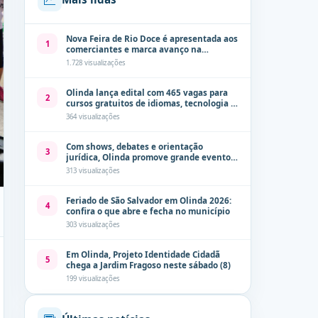
Nova Feira de Rio Doce é apresentada aos
1
comerciantes e marca avanço na
modernização dos espaços públicos de
1.728 visualizações
Olinda
Olinda lança edital com 465 vagas para
2
cursos gratuitos de idiomas, tecnologia e
comunicação
364 visualizações
Com shows, debates e orientação
3
jurídica, Olinda promove grande evento
de combate à violência contra a mulher
313 visualizações
neste sábado (8)
Feriado de São Salvador em Olinda 2026:
4
confira o que abre e fecha no município
303 visualizações
Em Olinda, Projeto Identidade Cidadã
5
chega a Jardim Fragoso neste sábado (8)
199 visualizações