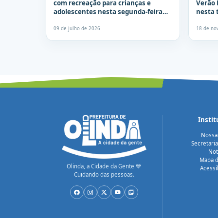
com recreação para crianças e
Verão 
adolescentes nesta segunda-feira
nesta t
(13)
09 de julho de 2026
18 de no
Instit
Nossa
Secretari
Not
Mapa d
Olinda, a Cidade da Gente 💙
Acessi
Cuidando das pessoas.