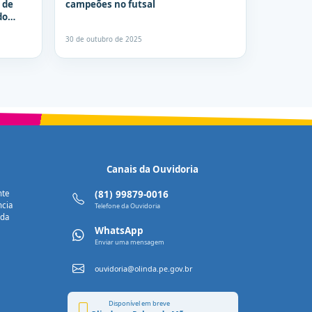
 de
campeões no futsal
do
30 de outubro de 2025
Canais da Ouvidoria
nte
(81) 99879-0016
ncia
Telefone da Ouvidoria
nda
WhatsApp
Enviar uma mensagem
ouvidoria@olinda.pe.gov.br
Disponível em breve