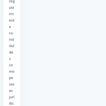
reg
ula
rm
ent
e
co
nst
ituí
da
s
co
mo
pe
sso
as
jurí
dic