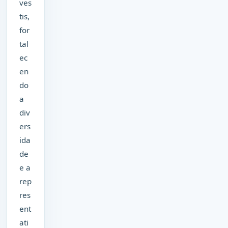
ves
tis,
for
tal
ec
en
do
a
div
ers
ida
de
e a
rep
res
ent
ati