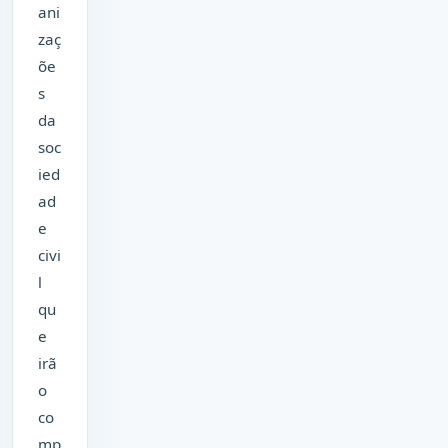
ani
zaç
õe
s
da
soc
ied
ad
e
civi
l
qu
e
irã
o
co
mp