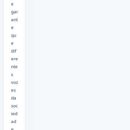
e
gar
ant
e
qu
e
dif
ere
nte
s
voz
es
da
soc
ied
ad
e