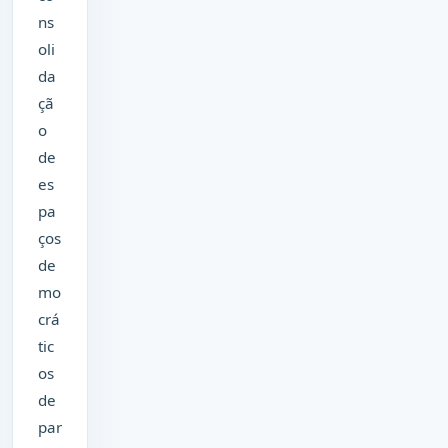
ns
oli
da
çã
o
de
es
pa
ços
de
mo
crá
tic
os
de
par