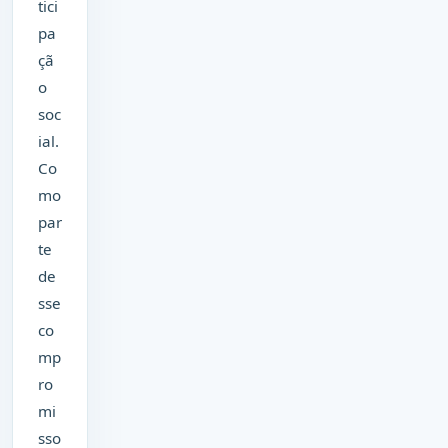
tici
pa
çã
o
soc
ial.
Co
mo
par
te
de
sse
co
mp
ro
mi
sso