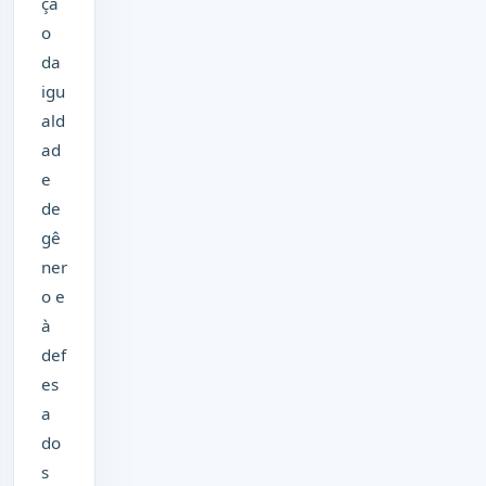
çã
o
da
igu
ald
ad
e
de
gê
ner
o e
à
def
es
a
do
s