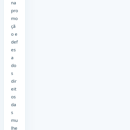
na
pro
mo
çã
o e
def
es
a
do
s
dir
eit
os
da
s
mu
lhe