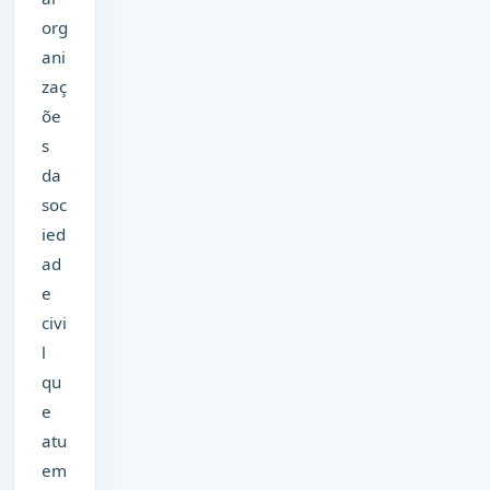
org
ani
zaç
õe
s
da
soc
ied
ad
e
civi
l
qu
e
atu
em