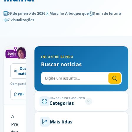
09 de janeiro de 2026
Marcílio Albuquerque
3 min de leitura
7 visualizações
ENCONTRE RÁPIDO
Buscar notícias
Ouvir
matéria
Digite o assunto
Compartilhe
PDF
Imprimir
NAVEGUE POR ASSUNTO
Categorias
A
Mais lidas
Pre
feit