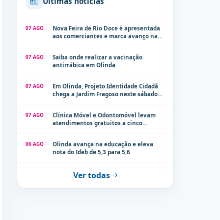
Últimas notícias
07 AGO
Nova Feira de Rio Doce é apresentada
aos comerciantes e marca avanço na
modernização dos espaços públicos de
Olinda
07 AGO
Saiba onde realizar a vacinação
antirrábica em Olinda
07 AGO
Em Olinda, Projeto Identidade Cidadã
chega a Jardim Fragoso neste sábado
(8)
07 AGO
Clínica Móvel e Odontomóvel levam
atendimentos gratuitos a cinco
localidades de Olinda na próxima
semana
06 AGO
Olinda avança na educação e eleva
nota do Ideb de 5,3 para 5,6
Ver todas