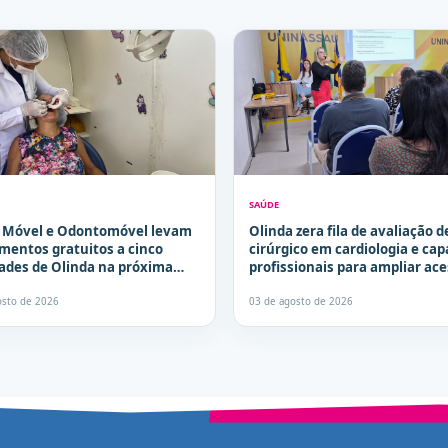
SAÚDE
a Móvel e Odontomóvel levam
Olinda zera fila de avaliação d
mentos gratuitos a cinco
cirúrgico em cardiologia e cap
dades de Olinda na próxima
profissionais para ampliar ace
a
especialistas
osto de 2026
03 de agosto de 2026