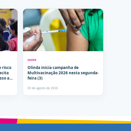
SAÚDE
e risco
Olinda inicia campanha de
acita
Multivacinação 2026 nesta segunda-
sso a
feira (3)
03 de agosto de 2026