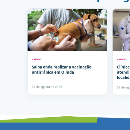
SAÚDE
SAÚDE
Saiba onde realizar a vacinação
Clínic
antirrábica em Olinda
atendi
locali
seman
07 de agosto de 2026
07 de ag