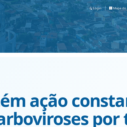
Login
Mapa do 
ém ação consta
arboviroses por 