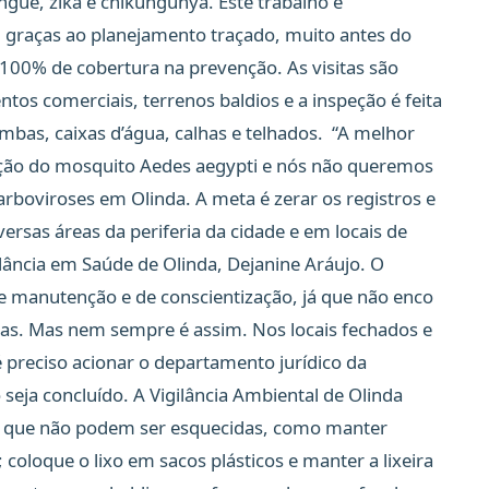
gue, zika e chikungunya. Este trabalho é
, graças ao planejamento traçado, muito antes do
100% de cobertura na prevenção. As visitas são
ntos comerciais, terrenos baldios e a inspeção é feita
bas, caixas d’água, calhas e telhados. “A melhor
ração do mosquito Aedes aegypti e nós não queremos
rboviroses em Olinda. A meta é zerar os registros e
rsas áreas da periferia da cidade e em locais de
igilância em Saúde de Olinda, Dejanine Aráujo. O
e manutenção e de conscientização, já que não enco
sas. Mas nem sempre é assim. Nos locais fechados e
preciso acionar o departamento jurídico da
 seja concluído. A Vigilância Ambiental de Olinda
 que não podem ser esquecidas, como manter
; coloque o lixo em sacos plásticos e manter a lixeira