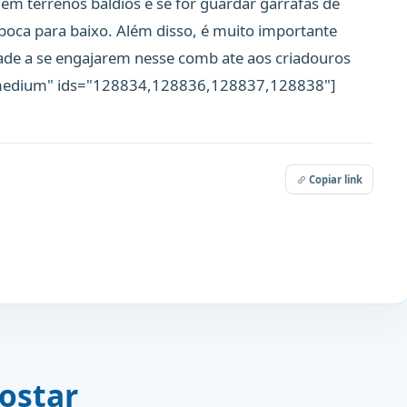
em terrenos baldios e se for guardar garrafas de
 boca para baixo. Além disso, é muito importante
dade a se engajarem nesse comb ate aos criadouros
e="medium" ids="128834,128836,128837,128838"]
Copiar link
ostar