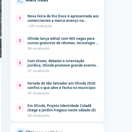
Nova Feira de Rio Doce é apresentada aos
1
comerciantes e marca avanço na
modernização dos espaços públicos de
1.839 visualizações
Olinda
Olinda lança edital com 465 vagas para
2
cursos gratuitos de idiomas, tecnologia e
comunicação
366 visualizações
Com shows, debates e orientação
3
jurídica, Olinda promove grande evento
de combate à violência contra a mulher
321 visualizações
neste sábado (8)
Feriado de São Salvador em Olinda 2026:
4
confira o que abre e fecha no município
307 visualizações
Em Olinda, Projeto Identidade Cidadã
5
chega a Jardim Fragoso neste sábado (8)
200 visualizações