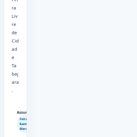
ra
Liv
re
de
Cid
ad
e
Ta
baj
ara
.
Assuntos
Feiras
Copiar
&amp;
link
Mercados