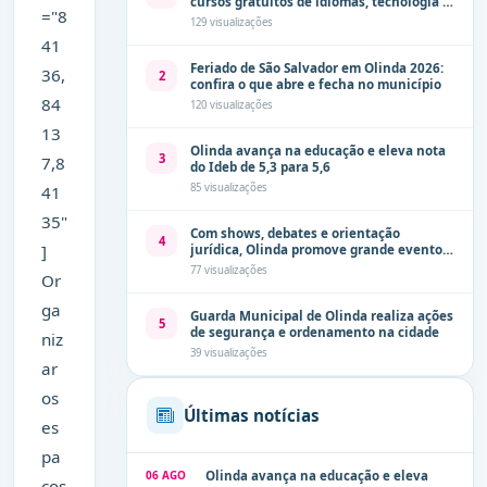
cursos gratuitos de idiomas, tecnologia e
="8
comunicação
129 visualizações
41
Feriado de São Salvador em Olinda 2026:
36,
2
confira o que abre e fecha no município
84
120 visualizações
13
Olinda avança na educação e eleva nota
3
7,8
do Ideb de 5,3 para 5,6
85 visualizações
41
35"
Com shows, debates e orientação
4
]
jurídica, Olinda promove grande evento
de combate à violência contra a mulher
77 visualizações
Or
neste sábado (8)
ga
Guarda Municipal de Olinda realiza ações
5
de segurança e ordenamento na cidade
niz
39 visualizações
ar
os
Últimas notícias
es
pa
06 AGO
Olinda avança na educação e eleva
ços