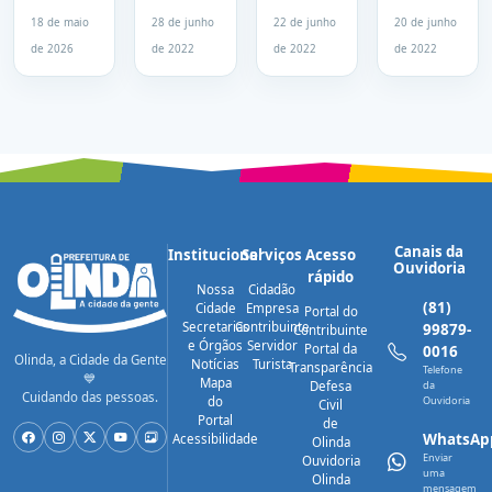
abre
Olinda
consumidores
promove
cadastramento
vendeu
e agrada
Circuito
18 de maio
28 de junho
22 de junho
20 de junho
para
12
os
do Milho
de 2026
de 2022
de 2022
de 2022
artesãos
toneladas
vendedores
em três
interessados
de
nesta
importantes
em
espigas
época de
vias da
participar
em 2022
São João
cidade
da 26ª
em
Fenearte
Olinda
Canais da
Institucional
Serviços
Acesso
Ouvidoria
rápido
Nossa
Cidadão
(81)
Cidade
Empresa
Portal do
Secretarias
Contribuinte
99879-
Contribuinte
e Órgãos
Servidor
Portal da
0016
Olinda, a Cidade da Gente
Notícias
Turista
Transparência
Telefone
💙
Mapa
Defesa
da
Cuidando das pessoas.
do
Ouvidoria
Civil
Portal
de
WhatsAp
Acessibilidade
Olinda
Enviar
Ouvidoria
uma
Olinda
mensagem