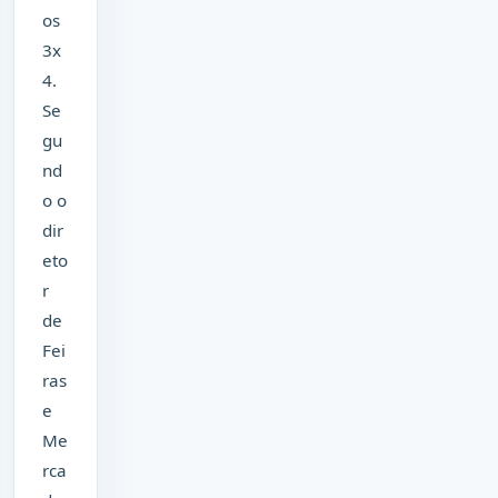
os
3x
4.
Se
gu
nd
o o
dir
eto
r
de
Fei
ras
e
Me
rca