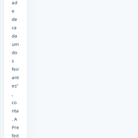
ad
e
de
ca
da
um
do
s
feir
ant
es”
,
co
nta
. A
Pre
feit