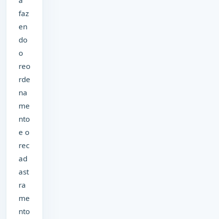
á
faz
en
do
o
reo
rde
na
me
nto
e o
rec
ad
ast
ra
me
nto