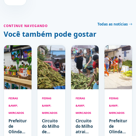
Todas as notícias
CONTINUE NAVEGANDO
Você também pode gostar
FEIRAS
FEIRAS
FEIRAS
FEIRAS
&AMP;
&AMP;
&AMP;
&AMP;
MERCADOS
MERCADOS
MERCADOS
MERCADOS
Prefeitura
Circuito
Circuito
Prefeitura
de
do Milho
do Milho
de
Olinda
de
atrai
Olinda