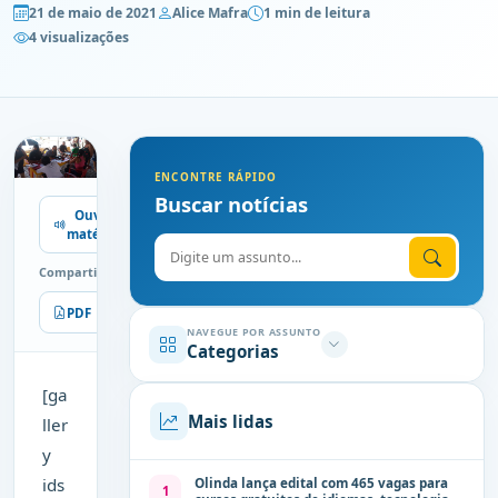
21 de maio de 2021
Alice Mafra
1 min de leitura
4 visualizações
ENCONTRE RÁPIDO
Buscar notícias
Ouvir
matéria
Digite o assunto
Compartilhe
PDF
Imprimir
NAVEGUE POR ASSUNTO
Categorias
[ga
Mais lidas
ller
y
ids
Olinda lança edital com 465 vagas para
1