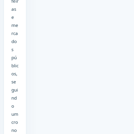
feir
as
e
me
rca
do
s
pú
blic
os,
se
gui
nd
o
um
cro
no