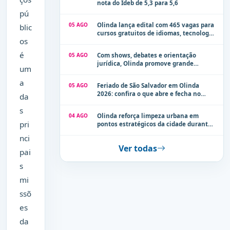
nota do Ideb de 5,3 para 5,6
pú
05 AGO
Olinda lança edital com 465 vagas para
blic
cursos gratuitos de idiomas, tecnologia
os
e comunicação
é
05 AGO
Com shows, debates e orientação
jurídica, Olinda promove grande
um
evento de combate à violência contra a
mulher neste sábado (8)
a
05 AGO
Feriado de São Salvador em Olinda
2026: confira o que abre e fecha no
da
município
s
04 AGO
Olinda reforça limpeza urbana em
pri
pontos estratégicos da cidade durante
período de chuvas
nci
Ver todas
pai
s
mi
ssõ
es
da