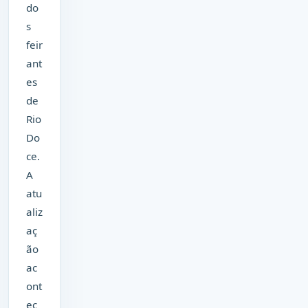
do
s
feir
ant
es
de
Rio
Do
ce.
A
atu
aliz
aç
ão
ac
ont
ec