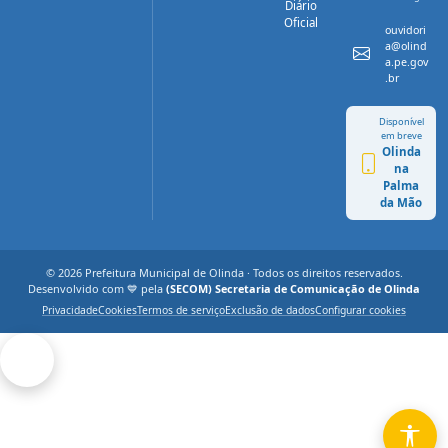
Diário
Oficial
ouvidori
a@olind
a.pe.gov
.br
Disponível
em breve
Olinda
na
Palma
da Mão
© 2026 Prefeitura Municipal de Olinda · Todos os direitos reservados.
Desenvolvido com 💙 pela
(SECOM) Secretaria de Comunicação de Olinda
Privacidade
Cookies
Termos de serviço
Exclusão de dados
Configurar cookies