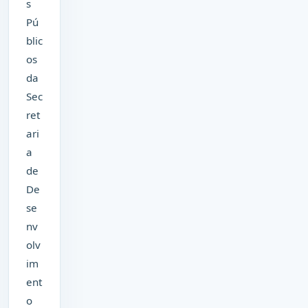
s
Pú
blic
os
da
Sec
ret
ari
a
de
De
se
nv
olv
im
ent
o