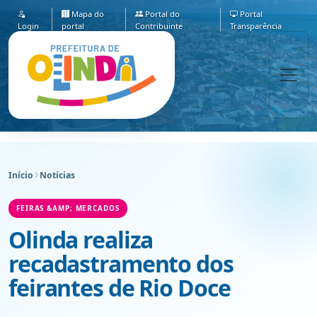
Mapa do
Portal do
Portal
Login
portal
Contribuinte
Transparência
Início
Notícias
FEIRAS &AMP; MERCADOS
Olinda realiza
recadastramento dos
feirantes de Rio Doce