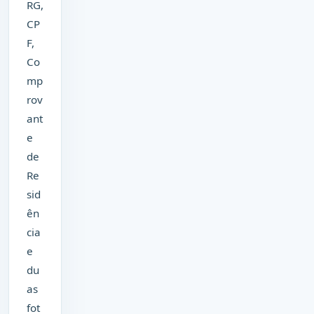
RG,
CP
F,
Co
mp
rov
ant
e
de
Re
sid
ên
cia
e
du
as
fot