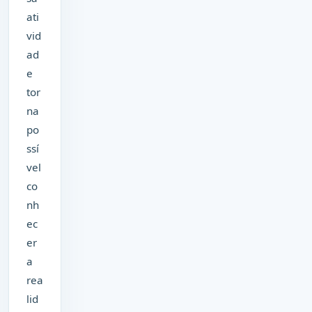
ati
vid
ad
e
tor
na
po
ssí
vel
co
nh
ec
er
a
rea
lid