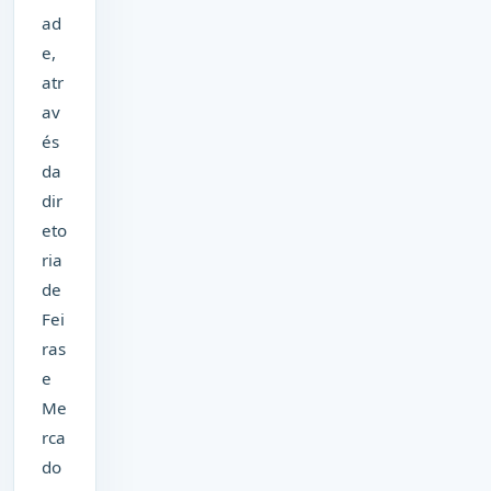
ad
e,
atr
av
és
da
dir
eto
ria
de
Fei
ras
e
Me
rca
do