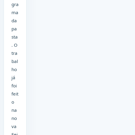
gra
ma
da
pa
sta
. O
tra
bal
ho
já
foi
feit
o
na
no
va
Fei