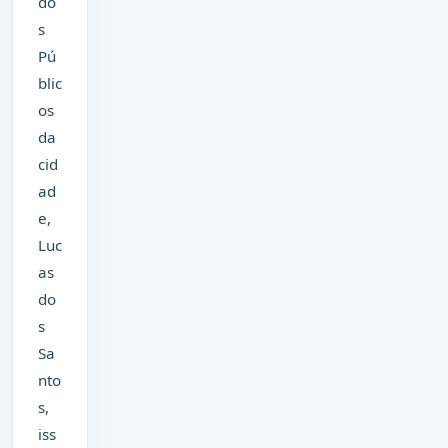
do
s
Pú
blic
os
da
cid
ad
e,
Luc
as
do
s
Sa
nto
s,
iss