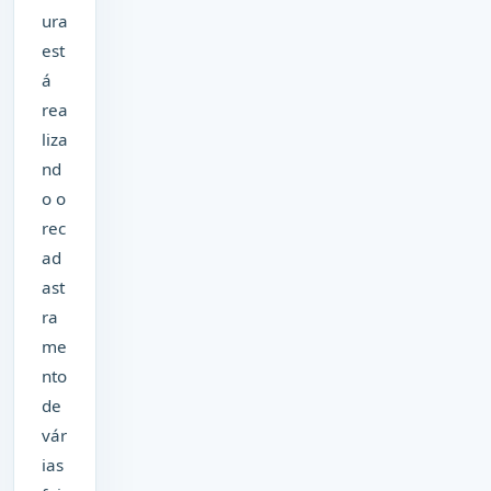
ura
est
á
rea
liza
nd
o o
rec
ad
ast
ra
me
nto
de
vár
ias