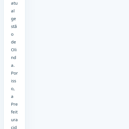
atu
al
ge
stã
o
de
Oli
nd
a.
Por
iss
o,
a
Pre
feit
ura
cid