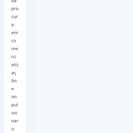
da
pro
cur
a
em
co
me
rci
aliz
aç
ão
e
im
pul
sio
nar
o