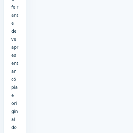
feir
ant
e
de
ve
apr
es
ent
ar
có
pia
e
ori
gin
al
do