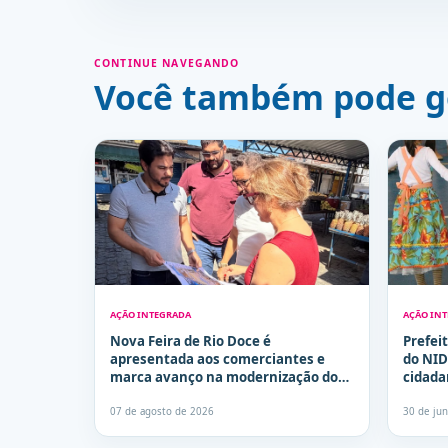
CONTINUE NAVEGANDO
Você também pode g
AÇÃO INTEGRADA
AÇÃO IN
Nova Feira de Rio Doce é
Prefei
apresentada aos comerciantes e
do NID
marca avanço na modernização dos
cidada
espaços públicos de Olinda
desenv
07 de agosto de 2026
30 de ju