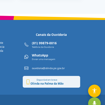
Canais da Ouvidoria
nte
(81) 99879-0016
ncia
Telefone da Ouvidoria
nda
WhatsApp
Enviar uma mensagem
ouvidoria@olinda.pe.gov.br
Disponível em breve
Olinda na Palma da Mão