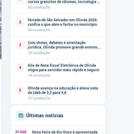
cursos gratuitos de idiomas, tecnologia e
comunicação
262 visualizações
Feriado de São Salvador em Olinda 2026:
2
confira o que abre e fecha no município
204 visualizações
Com shows, debates e orientação
3
jurídica, Olinda promove grande evento
de combate à violência contra a mulher
143 visualizações
neste sábado (8)
Site de Nota Fiscal Eletrônica de Olinda
4
migra para servidor mais rápido e seguro
136 visualizações
Olinda avança na educação e eleva nota
5
do Ideb de 5,3 para 5,6
127 visualizações
Últimas notícias
07 AGO
Nova Feira de Rio Doce é apresentada