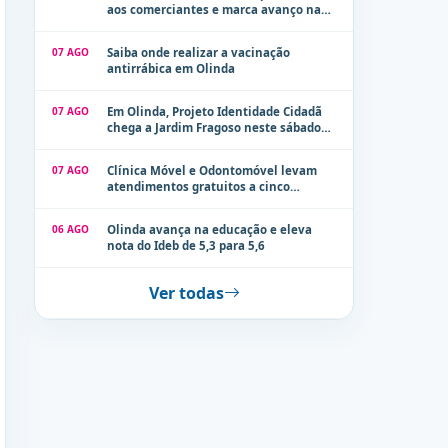
aos comerciantes e marca avanço na
modernização dos espaços públicos de
Olinda
07 AGO
Saiba onde realizar a vacinação
antirrábica em Olinda
07 AGO
Em Olinda, Projeto Identidade Cidadã
chega a Jardim Fragoso neste sábado
(8)
07 AGO
Clínica Móvel e Odontomóvel levam
atendimentos gratuitos a cinco
localidades de Olinda na próxima
semana
06 AGO
Olinda avança na educação e eleva
nota do Ideb de 5,3 para 5,6
Ver todas