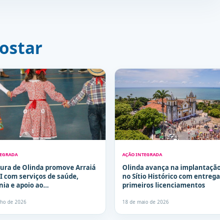
ostar
TEGRADA
AÇÃO INTEGRADA
tura de Olinda promove Arraiá
Olinda avança na implantação
I com serviços de saúde,
no Sítio Histórico com entrega
nia e apoio ao
primeiros licenciamentos
olvimento infantil
nho de 2026
18 de maio de 2026