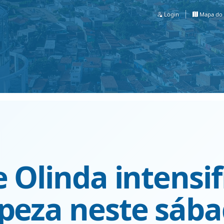
Login
Mapa do 
e Olinda intensif
peza neste sába