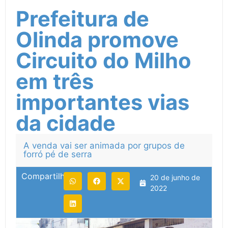
Prefeitura de
Olinda promove
Circuito do Milho
em três
importantes vias
da cidade
A venda vai ser animada por grupos de
forró pé de serra
Compartilhe:
20 de junho de
2022