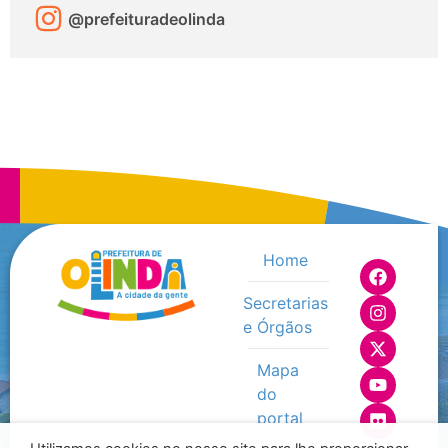
@prefeituradeolinda
Home
Secretarias
e Órgãos
Mapa
do
portal