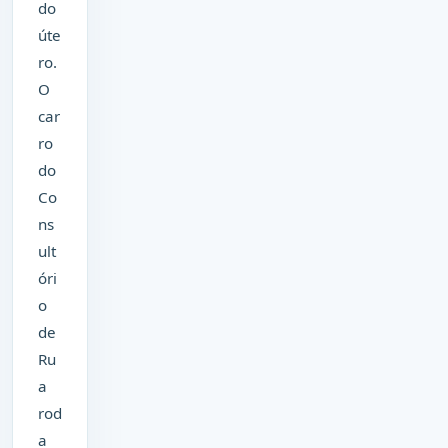
do
úte
ro.
O
car
ro
do
Co
ns
ult
óri
o
de
Ru
a
rod
a