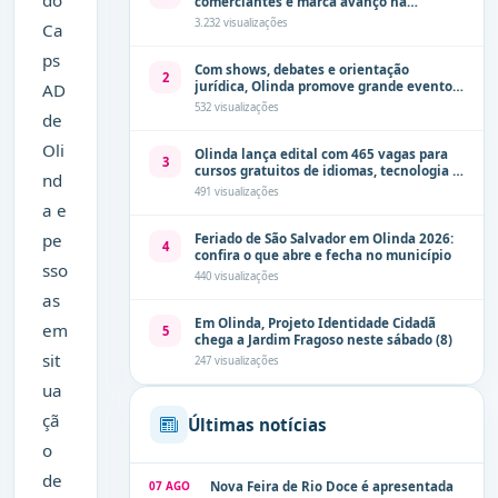
do
comerciantes e marca avanço na
modernização dos espaços públicos de
3.232 visualizações
Ca
Olinda
ps
Com shows, debates e orientação
2
jurídica, Olinda promove grande evento
AD
de combate à violência contra a mulher
532 visualizações
de
neste sábado (8)
Oli
Olinda lança edital com 465 vagas para
3
cursos gratuitos de idiomas, tecnologia e
nd
comunicação
491 visualizações
a e
pe
Feriado de São Salvador em Olinda 2026:
4
confira o que abre e fecha no município
sso
440 visualizações
as
Em Olinda, Projeto Identidade Cidadã
em
5
chega a Jardim Fragoso neste sábado (8)
sit
247 visualizações
ua
çã
Últimas notícias
o
de
07 AGO
Nova Feira de Rio Doce é apresentada