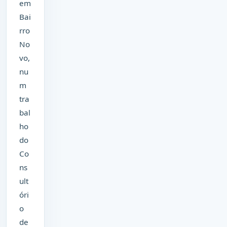
em
Bai
rro
No
vo,
nu
m
tra
bal
ho
do
Co
ns
ult
óri
o
de