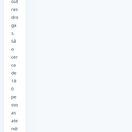
out
ras
dro
ga
s.
Sã
o
cer
ca
de
18
0
pe
sso
as
ate
ndi