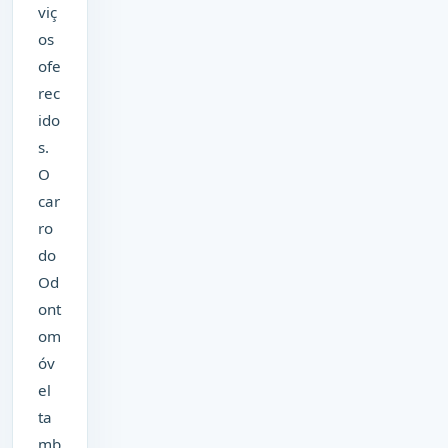
viç
os
ofe
rec
ido
s.
O
car
ro
do
Od
ont
om
óv
el
ta
mb