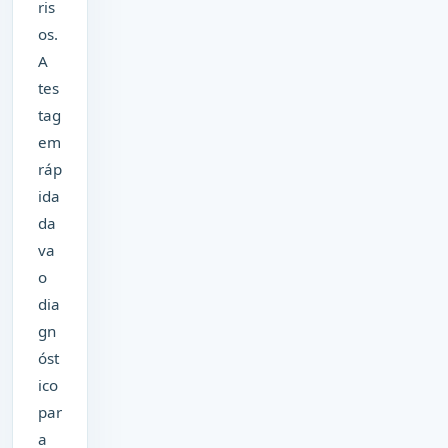
ris
os.
A
tes
tag
em
ráp
ida
da
va
o
dia
gn
óst
ico
par
a