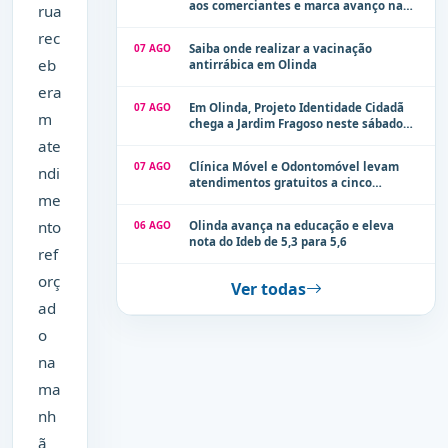
aos comerciantes e marca avanço na
rua
modernização dos espaços públicos de
rec
Olinda
07 AGO
Saiba onde realizar a vacinação
eb
antirrábica em Olinda
era
07 AGO
Em Olinda, Projeto Identidade Cidadã
m
chega a Jardim Fragoso neste sábado
(8)
ate
07 AGO
Clínica Móvel e Odontomóvel levam
ndi
atendimentos gratuitos a cinco
me
localidades de Olinda na próxima
semana
nto
06 AGO
Olinda avança na educação e eleva
nota do Ideb de 5,3 para 5,6
ref
orç
Ver todas
ad
o
na
ma
nh
ã