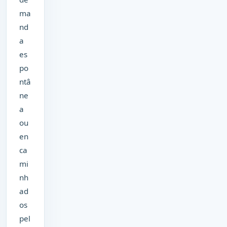
ma
nd
a
es
po
ntâ
ne
a
ou
en
ca
mi
nh
ad
os
pel