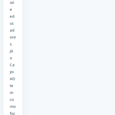
ial
e
ed
uc
ad
ore
s.
Já
o
Ca
ps
AD
te
m
co
mo
foc