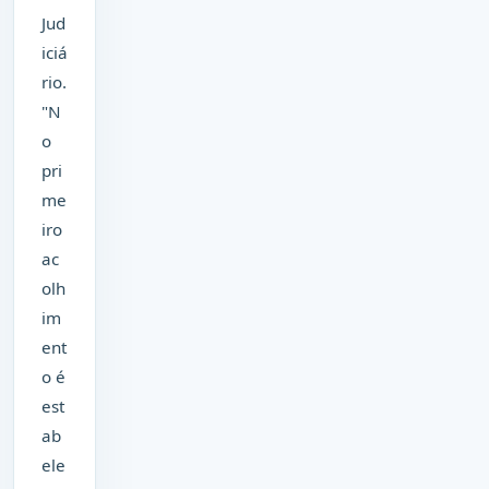
Jud
iciá
rio.
"N
o
pri
me
iro
ac
olh
im
ent
o é
est
ab
ele