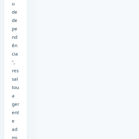
u
de
de
pe
nd
ên
cia
",
res
sal
tou
a
ger
ent
e
ad
mi