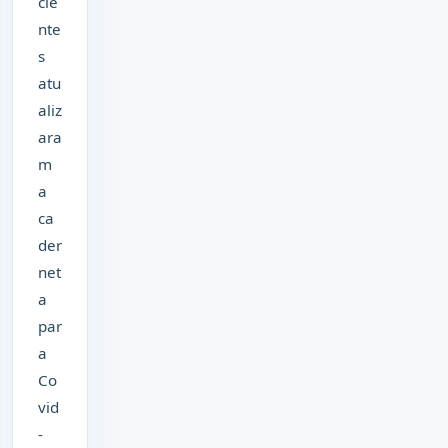
cie
nte
s
atu
aliz
ara
m
a
ca
der
net
a
par
a
Co
vid
-