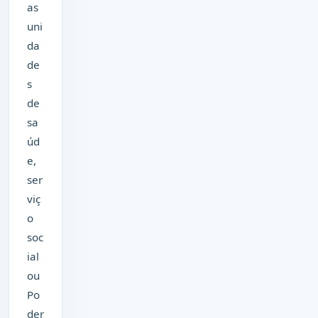
as
uni
da
de
s
de
sa
úd
e,
ser
viç
o
soc
ial
ou
Po
der