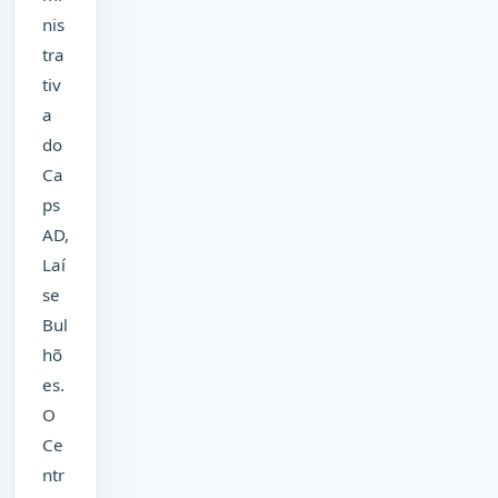
nis
tra
tiv
a
do
Ca
ps
AD,
Laí
se
Bul
hõ
es.
O
Ce
ntr