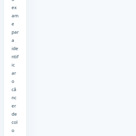
ex
am
e
par
a
ide
ntif
ic
ar
o
câ
nc
er
de
col
o