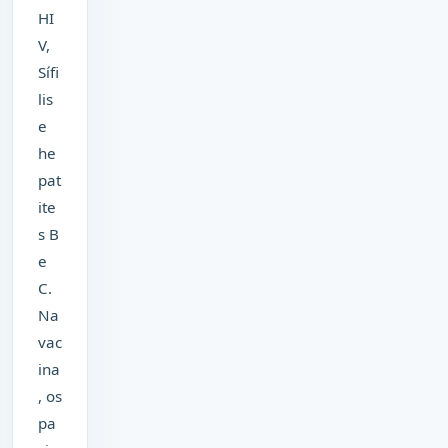
HI
V,
Sífi
lis
e
he
pat
ite
s B
e
C.
Na
vac
ina
, os
pa