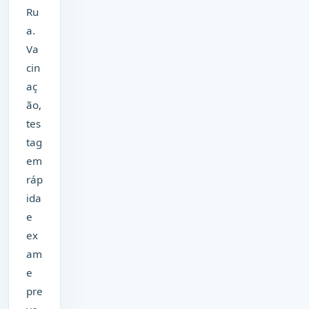
Ru
a.
Va
cin
aç
ão,
tes
tag
em
ráp
ida
e
ex
am
e
pre