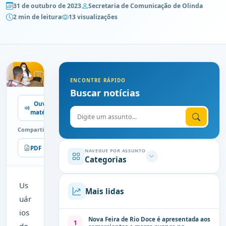
31 de outubro de 2023
Secretaria de Comunicação de Olinda
2 min de leitura
13 visualizações
ENCONTRE RÁPIDO
Buscar notícias
Ouvir
Digite o assunto
matéria
Compartilhe
PDF
Imprimir
NAVEGUE POR ASSUNTO
Categorias
Us
Mais lidas
uár
ios
Nova Feira de Rio Doce é apresentada aos
1