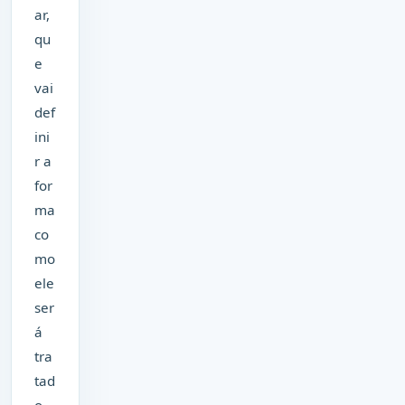
ar,
qu
e
vai
def
ini
r a
for
ma
co
mo
ele
ser
á
tra
tad