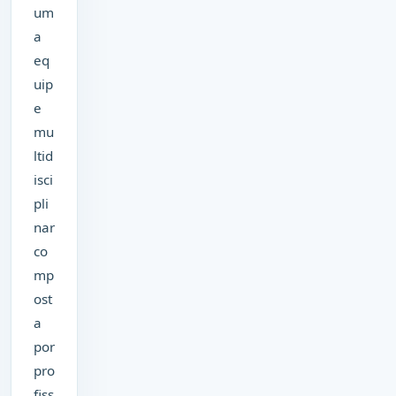
um
a
eq
uip
e
mu
ltid
isci
pli
nar
co
mp
ost
a
por
pro
fiss