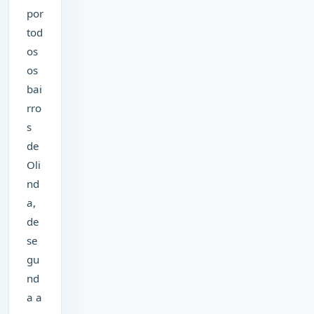
por
tod
os
os
bai
rro
s
de
Oli
nd
a,
de
se
gu
nd
a a