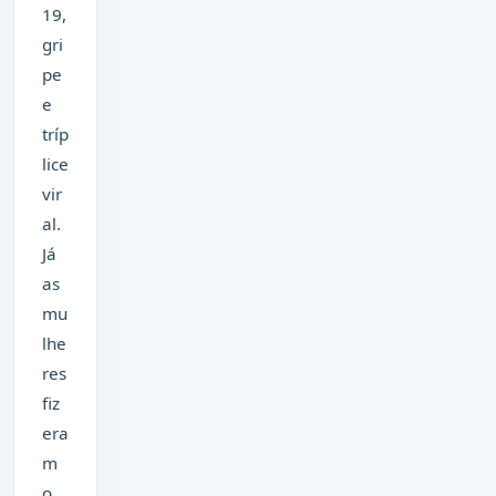
19,
gri
pe
e
tríp
lice
vir
al.
Já
as
mu
lhe
res
fiz
era
m
o