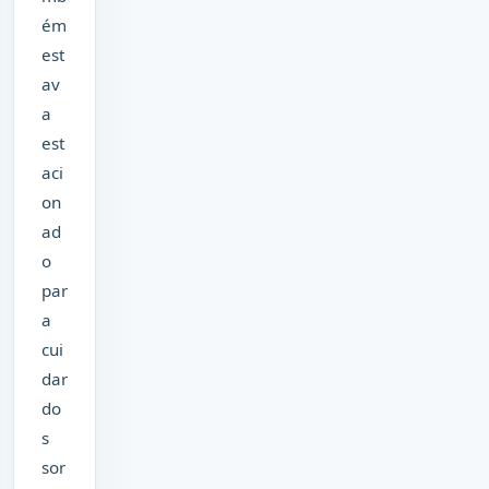
ém
est
av
a
est
aci
on
ad
o
par
a
cui
dar
do
s
sor