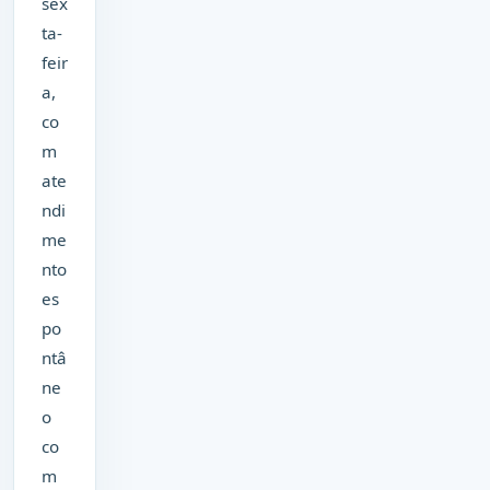
sex
ta-
feir
a,
co
m
ate
ndi
me
nto
es
po
ntâ
ne
o
co
m