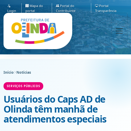
Mapa do
Portal do
Portal
Login
portal
Contribuinte
Transparência
Início
Notícias
SERVIÇOS PÚBLICOS
Usuários do Caps AD de
Olinda têm manhã de
atendimentos especiais