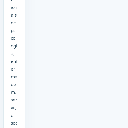
ion
ais
de
psi
col
ogi
a,
enf
er
ma
ge
m,
ser
viç
o
soc