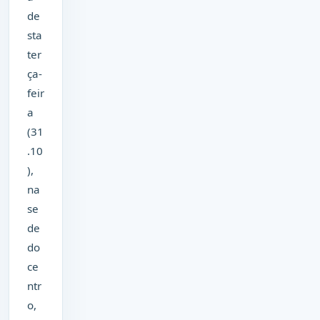
de
sta
ter
ça-
feir
a
(31
.10
),
na
se
de
do
ce
ntr
o,