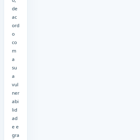
o,
de
ac
ord
o
co
m
a
su
a
vul
ner
abi
lid
ad
e e
gra