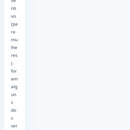
ve
nti
vo
(pa
ra
mu
lhe
res
)
for
am
alg
un
s
do
s
ser