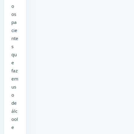
o
os
pa
cie
nte
s
qu
e
faz
em
us
o
de
álc
ool
e